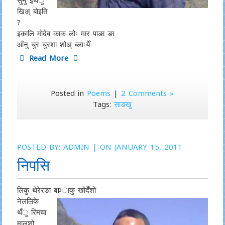
सुनु इथँु
खिअ् बोइति
?
इकालि मोदेब काक लोः मार पाङा ङा
आँनु चुर चुरशा शोअ् ब्लाःयेँ
Read More
Posted in
Poems
|
2 Comments »
Tags:
साङखु
POSTED BY:
ADMIN
| ON JANUARY 15, 2011
निपसि
लिकु थेरेरङा बÞाकु खोदेँशो
नेललिके
थँु रिमचा
मालशो