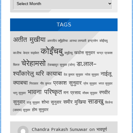
Archives
TAGS
अतीत मुखीया
अमरदिप क्युँइतिचा
आस्था लस्पाली
इन्द्रसेन
काेइँचबु
कोइँचबु
खडोस सुनुवार
काःतिच
केदार सङ्केत
क्युइँतबु
चन्द्र प्रकाश
चेरेहामसो
डा.लाल–
चिमरु
टेकबहादुर सुनुवार (जोन)
श्याँकारेलु
थरि कायाबा
नाईलू
देव कुमार सुनुवार
नरेश सुनुवार
क्याबचा
प्रकाश सुनुवार
निराकार
नीर कुमार
प्रेम सुनुवार
भगत सुनुवार
भावना परिष्कृत
रणवीर
मन प्रसाद
भानु सुनुवार
मौसम सुनुवार
साङखु
सुनुवार
समीर मुखिया
शोभा सुनुवार
राजु सुनुवार
सिर्जना
होम सुनुवार
(ङावाच) सुनुवार
Chandra Prakash Sunuwar
on
भावपूर्ण