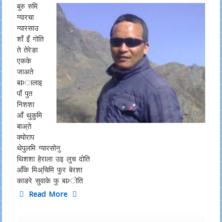
बुरु रुमि
ग्यारचा
ग्यारसाउ
शाँ इँ गोति
ते तेरेङा
एकके
जाअते
बÞालाइ
पाँ पुत
निशशा
आँ थुकुमि
बाअ्ते
क्योराप
थेपुलमि ग्यारसोनु
थिशशा हेराला उइ लुच दोति
आँके मिअ्चिमि फुर बेरशा
काङरे सुवाके फु बÞोति
Read More