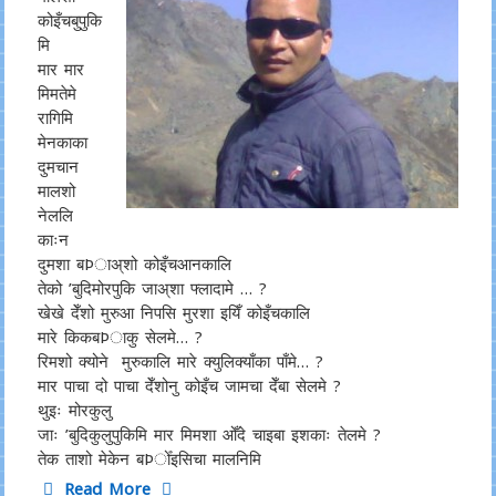
कोइँचबुपुकि
मि
मार मार
मिमतेमे
रागिमि
मेनकाका
दुमचान
मालशो
नेललि
काःन
दुमशा बÞाअ्शो कोइँचआनकालि
तेको ’बुदिमोरपुकि जाअ्शा फ्लादामे … ?
खेखे देँशो मुरुआ निपसि मुरशा इयिँ कोइँचकालि
मारे किकबÞाकु सेलमे… ?
रिमशो क्योने मुरुकालि मारे क्युलिक्याँका पाँमे… ?
मार पाचा दो पाचा देँशोनु कोइँच जामचा देँबा सेलमे ?
थुइः मोरकुलु
जाः ’बुदिकुलुपुकिमि मार मिमशा ओँदे चाइबा इशकाः तेलमे ?
तेक ताशो मेकेन बÞोँइसिचा मालनिमि
Read More