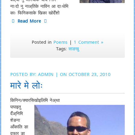
नाःदो नु नाअ्तिके नाविन आ दाःथेमि
काः फिनिकसाके खिका खोदेँशो
Read More
Posted in
Poems
|
1 Comment »
Tags:
साङखु
POSTED BY:
ADMIN
| ON OCTOBER 23, 2010
मारे मे लोः
किनिन/क्यारसिखोइलिमि नेअ्था
पापाइतु
देँअ्निमि
शेङना
आँकालि ङा
दुफार ङा