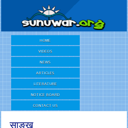
HOME
VIDEOS
NEWS
ARTICLES
LITERATURE
NOTICE BOARD
CONTACT US
साङखु