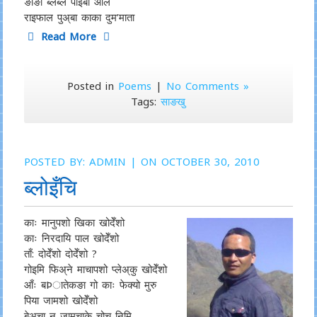
ङाङा ब्लेब्ले पाइबा आल
राइफाल पुअ्बा काका दुम’माता
Read More
Posted in
Poems
|
No Comments »
Tags:
साङखु
POSTED BY:
ADMIN
| ON OCTOBER 30, 2010
ब्लोइँचि
काः मानुपशो खिका खोदेँशो
काः निरदायि पाल खोदेँशो
ताँ: दोदेँशो दोदेँशो ?
गोइमि फिअ्ने माचापशो प्लेअ्कु खोदेँशो
आँः बÞातेकङा गो काः फेक्यो मुरु
पिया जामशो खोदेँशो
बेअ्चा नु जामचाके चोच निमि