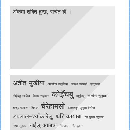
अंकमा शक्ति हुन्छ, सचेत हाैं ।
अतीत मुखीया
अमरदिप क्युँइतिचा
आस्था लस्पाली
इन्द्रसेन
कोइँचबु
खडोस सुनुवार
काेइँचबु काःतिच
केदार सङ्केत
क्युइँतबु
चेरेहामसो
चन्द्र प्रकाश
चिमरु
टेकबहादुर सुनुवार (जोन)
डा.लाल–श्याँकारेलु
थरि कायाबा
देव कुमार सुनुवार
नाईलू क्याबचा
नरेश सुनुवार
निराकार
नीर कुमार