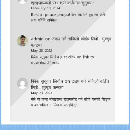
श्रद्घाञ्जली स्वः श्री कर्णमाया सुनुवार !
February 19, 2024
Rest in peace phupu! केर ला: ममे बुश ला: लने!!
लगा पर्गिमि तागेमेल!
admin
on
टाइप गर्न सजिलाे काेइँच लिपी : मुक्दुम
फन्टमा
May 25, 2023
बिबेक सुनुवार लिनोच Just click on link to
download fonts
बिबेक सुनुवार लिनोच
on
टाइप गर्न सजिलाे काेइँच
लिपी : मुक्दुम फन्टमा
May 23, 2023
मैले यो फन्ड मोबाइलमा डाउनल‍ोड गर्न खोजे यसको लिङ्क
पाउन सकिन । लिङ्क पठाइदिनुन