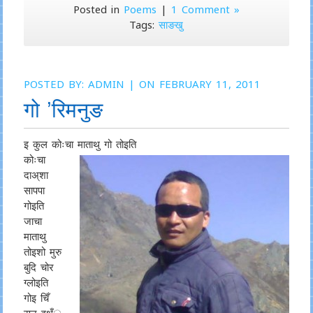
Posted in
Poems
|
1 Comment »
Tags:
साङखु
POSTED BY:
ADMIN
| ON FEBRUARY 11, 2011
गो ’रिमनुङ
इ कुल कोःचा माताथु गो तोइति
कोःचा
दाअ्शा
सापपा
गोइति
जाचा
माताथु
तोइशो मुरु
बुदि चोर
ग्लोइति
गोइ चिँ