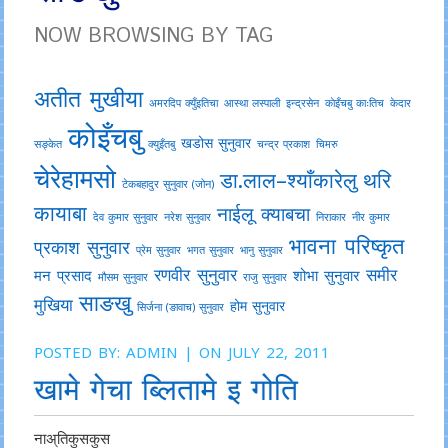
NOW BROWSING BY TAG
अतीत मुखीया
अमरदिप क्युँइतिचा
आस्था लस्पाली
इन्द्रसेन
काेइँचबु काःतिच
केदार
कोइँचबु
खडोस सुनुवार
सङ्केत
क्युइँतबु
चन्द्र प्रकाश
चिमरु
चेरेहामसो
डा.लाल–श्याँकारेलु
थरि
टेकबहादुर सुनुवार (जोन)
कायाबा
नाईलू क्याबचा
देव कुमार सुनुवार
नरेश सुनुवार
निराकार
नीर कुमार
भावना परिष्कृत
प्रकाश सुनुवार
प्रेम सुनुवार
भगत सुनुवार
भानु सुनुवार
रणवीर सुनुवार
समीर
मन प्रसाद
शोभा सुनुवार
मौसम सुनुवार
राजु सुनुवार
साङखु
मुखिया
होम सुनुवार
सिर्जना (ङावाच) सुनुवार
POSTED BY:
ADMIN
| ON JULY 22, 2011
खामे गेचा ब्लितामे इ गोति
नाअ्तिकुसकुस