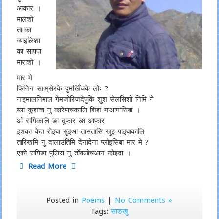
आकार ।
मालशो
ताःका
ग्याइलिशा
का सापपा
माराशो ।
मार मे
किनिन साअ्सेरके दुमखिँचके लोः ?
नाइमालनिमाल गेमजोरिजदेपुकि शुश सेलसिशो निमि ने
ब्ला कुशाच नु कारेपाचकालि शिश माआम’सिबा ।
आँ रागिकालि ङा दुफार ङा आफार
इशका केत रोइबा सुइआ तासतासि खुइ पाइबाकालि
तारिखमि नु दालाउतिमि देनादेना प्लोइसिबा मार मे ?
एको रागिङा पुलिस नु तोँबलोचआन कोइदा ।
Read More
Posted in
Poems
|
No Comments »
Tags:
साङखु