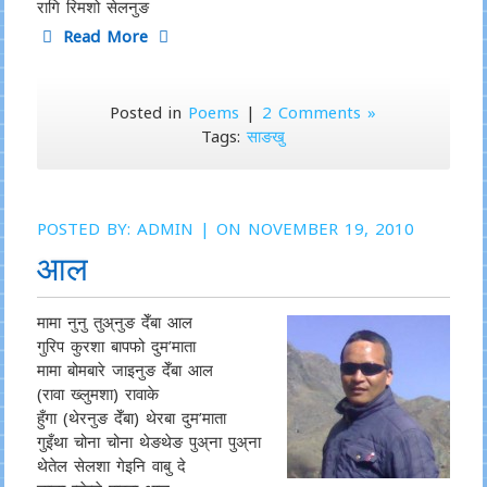
रागि रिमशो सेलनुङ
Read More
Posted in
Poems
|
2 Comments »
Tags:
साङखु
POSTED BY:
ADMIN
| ON NOVEMBER 19, 2010
आल
मामा नुनु तुअ्नुङ देँबा आल
गुरिप कुरशा बापफो दुम’माता
मामा बोमबारे जाइनुङ देँबा आल
(रावा ख्लुमशा) रावाके
हुँगा (थेरनुङ देँबा) थेरबा दुम’माता
गुइँथा चोना चोना थेङथेङ पुअ्ना पुअ्ना
थेतेल सेलशा गेइनि वाबु दे