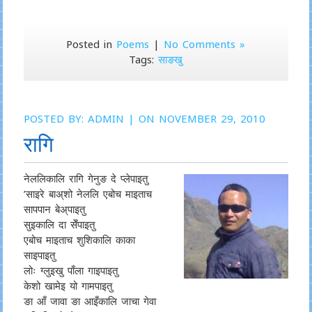
Posted in
Poems
|
No Comments »
Tags:
साङखु
POSTED BY:
ADMIN
| ON NOVEMBER 29, 2010
रागि
नेललिकालि रागि गेनुङ दे प्लेपाइतु
’साइरे बाअ्शो नेललि एबोच माइताच
सापपान बेअ्पाइतु
सुइकालि दा सेँपाइतु
एबोच माइताच शुशिकालि काका
साइपाइतु
लोः ग्लुइखु पाँला गाइपाइतु
केशो खामेइ यो गामपाइतु
ङा आँ जावा ङा आइँकालि जाचा गेवा