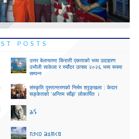
 S T P O S T S
उत्तर बेलायतमा किराती एकताको भव्य उदाहरण
उभौली साकेला र स्याँदर उत्सव २०२६ भव्य रूपमा
सम्पन्न
)
संस्कृति पुस्तान्तरणको निर्मम श्रृङ्खला : केदार
सङ्केतको ‘अन्तिम साँझ’ लोकार्पित ।

𑯘𑯅̃
𑯛𑯈𑯌𑯑 𑯁𑯂𑯇𑯌𑯖