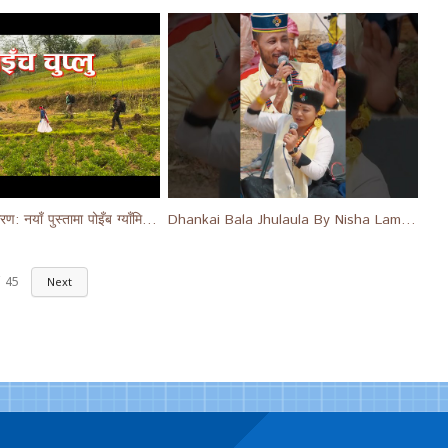
साँस्कृतिक पुनर्जागरण: नयाँ पुस्तामा पोइँब ग्याँमि ज्ञानको चेत जाग्दै | Koinch Chuplu - Ep 210
Dhankai Bala Jhulaula By Nisha Lama & Manav Rawat Chhetri #short #shortsfeed #shorts
45
Next