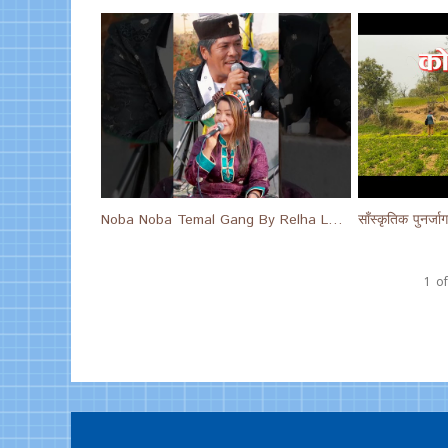
Noba Noba Temal Gang By Relha Lama & Susan Lama #short #shortsfeed #shorts
1
of