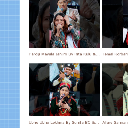
Pardiji Mayala Janjirri By Rita Kulu & Prayas Gole Tamang #shortsfeed #shorts #short
Ubho Ubho Lekhma By Sunita BC & Matthu Gurung #short #shortsfeed #shorts