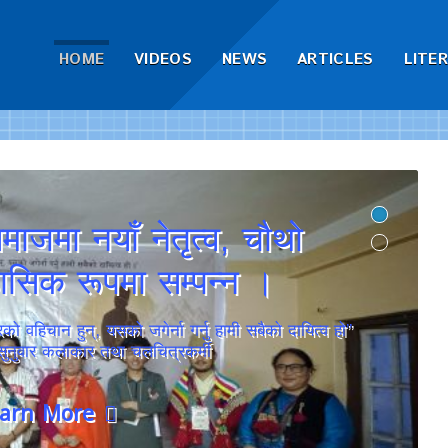
HOME
VIDEOS
NEWS
ARTICLES
LITE
ाजमा नयाँ नेतृत्व, चौथो
ासिक रूपमा सम्पन्न ।
ो वहिचान हुन्, यसको जगेर्ना गर्नु हामी सबैको दायित्व हो”
 सुनुवार कलाकार तथा चलचित्रकर्मी
earn More