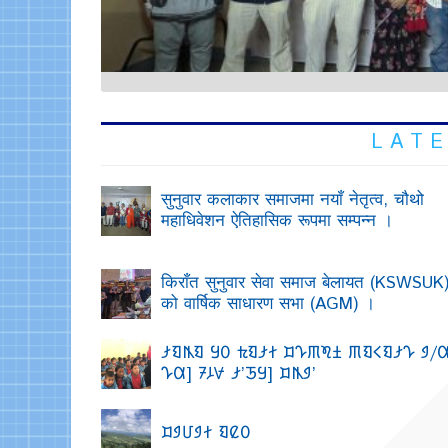
L A T E
सुनुवार कलाकार समाजमा नयाँ नेतृत्व, चौथो
महाधिवेशन ऐतिहासिक रूपमा सम्पन्न ।
किराँत सुनुवार सेवा समाज बेलायत (KSWSUK
को वार्षिक साधारण सभा (AGM) ।
𑯎𑯖𑯄𑯖 𑯊𑯑 𑯆𑯖𑯎𑯃 𑯀𑯅𑯇𑯍𑯂 𑯇𑯖𑯌𑯖𑯎𑯅 𑯈/
𑯅𑯙] 𑯒𑯐𑯏 𑯎’𑯗𑯊] 𑯀𑯄𑯈’
𑯀𑯈𑯜𑯈𑯃 𑯖𑯔𑯑