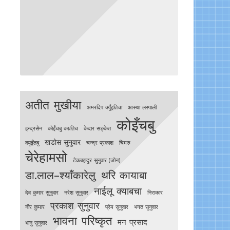
अतीत मुखीया
अमरदिप क्युँइतिचा
आस्था लस्पाली
कोइँचबु
इन्द्रसेन
काेइँचबु काःतिच
केदार सङ्केत
खडोस सुनुवार
क्युइँतबु
चन्द्र प्रकाश
चिमरु
चेरेहामसो
टेकबहादुर सुनुवार (जोन)
डा.लाल–श्याँकारेलु
थरि कायाबा
नाईलू क्याबचा
देव कुमार सुनुवार
नरेश सुनुवार
निराकार
प्रकाश सुनुवार
नीर कुमार
प्रेम सुनुवार
भगत सुनुवार
भावना परिष्कृत
मन प्रसाद
भानु सुनुवार