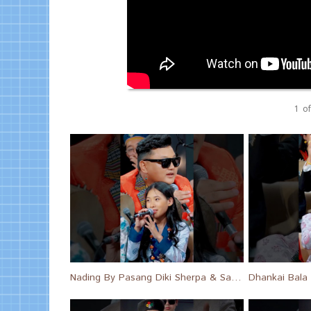
1
of
Nading By Pasang Diki Sherpa & Sanjay Lama #shortsfeed #short #shorts