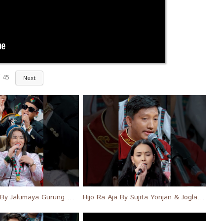
45
Next
Dhankai Bala By Jalumaya Gurung & Shyam Rana #shortsfeed #short #shorts
Hijo Ra Aja By Sujita Yonjan & Joglal Lama #shortsfeed #short #shorts