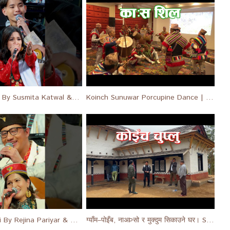
Temal Korbari By Susmita Katwal & Birat Tamang #short #shorts #shortsfeed
Koinch Sunuwar Porcupine Dance | DUMSI DANCE | काःस शिल दुम्सी नाच | Culture | Mukhiya | Koinch |
Allare Sannani By Rejina Pariyar & Sabin Koke Gurung #shortsfeed #short #shorts
ग्याँम–पोइँब, नाअÞसो र मुक्दुम सिकाउने घर। Sunuwar | Mukhiya | Koinch Chuplu - Ep 211