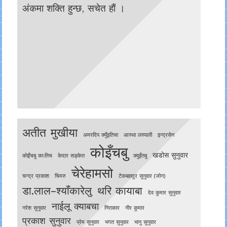
अंकमा शक्ति हुन्छ, सचेत हाैं ।
अतीत मुखीया
अमरदिप क्युँइतिचा
आस्था लस्पाली
इन्द्रसेन
कोइँचबु
खडोस सुनुवार
काेइँचबु काःतिच
केदार सङ्केत
क्युइँतबु
चेरेहामसो
चन्द्र प्रकाश
चिमरु
टेकबहादुर सुनुवार (जोन)
डा.लाल–श्याँकारेलु
थरि कायाबा
देव कुमार सुनुवार
नाईलू क्याबचा
नरेश सुनुवार
निराकार
नीर कुमार
प्रकाश सुनुवार
प्रेम सुनुवार
भगत सुनुवार
भानु सुनुवार