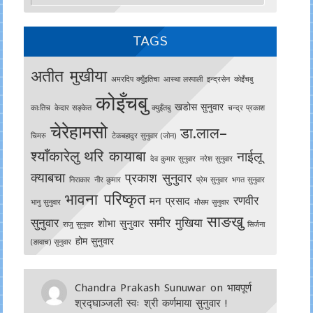
TAGS
अतीत मुखीया
अमरदिप क्युँइतिचा
आस्था लस्पाली
इन्द्रसेन
काेइँचबु
कोइँचबु
खडोस सुनुवार
काःतिच
केदार सङ्केत
क्युइँतबु
चन्द्र प्रकाश
चेरेहामसो
डा.लाल–
चिमरु
टेकबहादुर सुनुवार (जोन)
श्याँकारेलु
थरि कायाबा
नाईलू
देव कुमार सुनुवार
नरेश सुनुवार
क्याबचा
प्रकाश सुनुवार
निराकार
नीर कुमार
प्रेम सुनुवार
भगत सुनुवार
भावना परिष्कृत
रणवीर
मन प्रसाद
भानु सुनुवार
मौसम सुनुवार
साङखु
सुनुवार
समीर मुखिया
शोभा सुनुवार
राजु सुनुवार
सिर्जना
होम सुनुवार
(ङावाच) सुनुवार
Chandra Prakash Sunuwar
on
भावपूर्ण
श्रद्घाञ्जली स्वः श्री कर्णमाया सुनुवार !