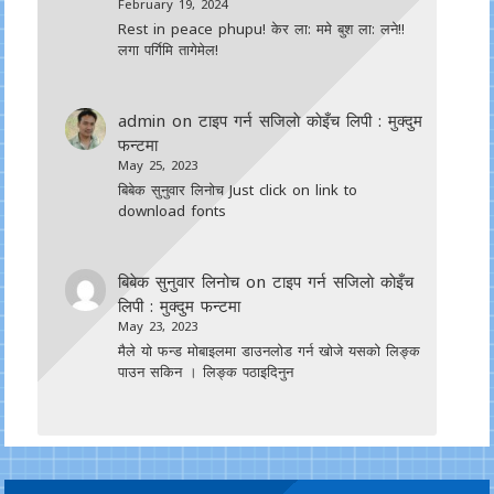
February 19, 2024
Rest in peace phupu! केर ला: ममे बुश ला: लने!!
लगा पर्गिमि तागेमेल!
admin
on
टाइप गर्न सजिलाे काेइँच लिपी : मुक्दुम
फन्टमा
May 25, 2023
बिबेक सुनुवार लिनोच Just click on link to
download fonts
बिबेक सुनुवार लिनोच
on
टाइप गर्न सजिलाे काेइँच
लिपी : मुक्दुम फन्टमा
May 23, 2023
मैले यो फन्ड मोबाइलमा डाउनल‍ोड गर्न खोजे यसको लिङ्क
पाउन सकिन । लिङ्क पठाइदिनुन