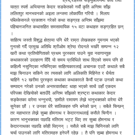
यात्रा स्पर्श अभियान्ता केदार सङकेतको नवौं कृति अन्तिम साँझ
ललितपुर मानभवनको अइला लन्जमा लोकार्पित गरियो । मिलाप
पब्लिकेसनले प्रकाशन गरेको कथा सङ्ग्रह अन्तिम साँझमा
पहिचानजनित कथासहित समसामायिक १५ वटा कथाहरु सङ्ग्रहित छन्
।
साहित्य जस्तो विशुद्ध क्षेत्रमा पनि धेरै राम्रा लेखकहरु गुमनाम भएकाे
गुनासाे गर्दै प्रमुख अतिथि श्रीओम श्रेष्ठ राेदनले भर्खरै सम्पन्न १२
खरी कथा प्रतियोगिताको प्रथम पुरस्कार पाउने युवा नवागान्तुक
कथाकारको उदाहरण दिँदै यो समय प्रविधिले साथ दिएको समय पनि हो
कहिल्यै नसुनिएका नचिनिएका साहित्यकारलाई अचानक एउटै कथाले सबै
माझ चिनाउन सकिने तर त्यसको लागि अलिकति मिहिनेत र धैर्यता
चाहिने १२ खरीमा पुरस्कृत कथाका कथाकारले कैयौं पटक उनकाे कथा
सम्पादन गरेको उनको अन्तरवार्ताबाट थाहा भएको साथै उहाँ एकदम
परिपक्व देखियोको बताउँदै अन्तिम साँझको श्रष्ट्रा कथाकार केदार
सङ्केतका वारेमा भन्नुभयो, ‘हामीले रामायण लेख्ने भानुभक्तको वारेमा धेरै
सुनेका छौं । र उनका धेरै सालिकहरु पनि बनेको छन् । सबैले चिन्छन्
तर महाभारत लेख्ने सुब्बा होमनाथ र केदारनाथलाई कसैले चिन्दैन ।
कारण भानुभक्तका पछाडि मतिराम भट्ट थिए तर सुब्बा होमनाथ र
केदारनाथका पछाडि कोही थिएनन् । यसैले सबै माझ चिनिनको लागि
चर्चा पाउनको लागि मतिरामहरु हुनेपर्ने रहेछ । तै पनि सुब्बा होमनाथ र