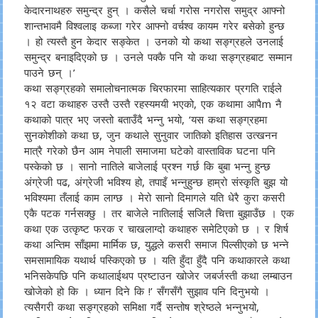
केदारनाथहरु समुन्द्र हुन् । कसैले चर्चा गरोस नगरोस समुद्र आफ्नो
शान्तभावमै विश्वलाइ कब्जा गरेर आफ्नो वर्चश्व कायम गरेर बसेको हुन्छ
। हो त्यस्तै हुन केदार सङ्केत । उनको यो कथा सङ्ग्रहले उनलाई
समुन्द्र बनाइदिएको छ । उनले पक्कै पनि यो कथा सङ्ग्रहबाट सम्मान
पाउने छन् ।’
कथा सङ्ग्रहको समालोचनात्मक चिरफारमा साहित्यकार प्रगति राईले
१२ वटा कथाहरु उस्तै उस्तै रहस्यमयी भएको, एक कथामा आपैm नै
कथाको पात्र भए जस्तो बताउँदै भन्नु भयो, ‘यस कथा सङ्ग्रहमा
सुनकोशीको कथा छ, जुन कथाले सुनुवार जातिको इतिहास उत्खनन
मात्रै गरेको छैन आम नेपाली समाजमा घटेको वास्ताविक घटना पनि
पस्केको छ । सानो नातिले बाजेलाई प्रश्न गर्छ कि बुबा भन्नु हुन्छ
अंग्रेजी पढ, अंग्रेजी भविश्य हो, तपाइँ भन्नुहुन्छ हाम्रो संस्कृति बुझ यो
भविश्यमा तँलाई काम लाग्छ । मेरो सानो दिमागले यति धेरै कुरा कसरी
एकै पटक गर्नसक्छु । तर बाजेले नातिलाई सजिलै चित्ता बुझाउँछ । एक
कथा एक उत्कृष्ट फरक र चाखलाग्दो कथाहरु समेटिएको छ । र शिर्ष
कथा अन्तिम साँझमा मार्मिक छ, युद्धले कसरी समाज पिल्सीएको छ भन्ने
समसामायिक यथार्थ पस्किएको छ । यति हुँदा हुँदै पनि कथाकारले कथा
भनिसकेपछि पनि कथालाईथप प्रष्टाउन खोजेर जबर्जस्ती कथा लम्बाउन
खोजेको हो कि । ध्यान दिने कि !’ सँगसँगै सुझाव पनि दिनुभयाे ।
त्यसैगरी कथा सङ्ग्रहको समिक्षा गर्दै सन्तोष श्रेष्ठले भन्नुभयो,