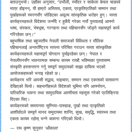
बताउनुभयो। उहाँका अनुसार, “उभौली, स्याँदर र साकेला केवल चाडपर्व
मात्र होइनन्, यी हाम्रो अस्तित्व, एकता, प्रकृतिप्रतिको सम्मान तथा
पुर्खाहरूको स्मरणसँग जोडिएका अमूल्य सांस्कृतिक धरोहर हुन्। यस्ता
कार्यक्रमहरूले विदेशमा जन्मँदै र हुर्कँदै गरेका नयाँ पुस्तालाई आफ्नो
भाषा, संस्कार, भेषभूषा, गरगहना तथा पहिचानसँग जोड्ने महत्वपूर्ण कार्य
गरिरहेका छन्।”
बहुभाषिक तथा बहुजातीय नेपाली समाजको विविधता र मौलिक
पहिचानलाई अन्तर्राष्ट्रिय स्तरमा परिचित गराउन यस्ता सांस्कृतिक
कार्यक्रमहरूले महत्वपूर्ण योगदान पुर्याइरहेका छन्। नेपाल र
नेपालीपनसँग भावनात्मक सम्बन्ध कायम राख्दै भविष्यका पुस्तासम्म
संस्कृति हस्तान्तरण गर्नु सम्पूर्ण समुदायको साझा दायित्व भएको
आयोजकहरूको भनाइ रहेको छ।
कार्यक्रम भरि आपसी सद्भाव, भाइचारा, सम्मान तथा एकताको वातावरण
देखिएको थियो। सहभागीहरूले विदेशको भूमिमा पनि आफ्नोपन,
पारिवारिक भावना तथा सामुदायिक आत्मीयता महसुस गरेको प्रतिक्रिया
दिएका थिए।
कार्यक्रमको समापनमा सुम्निमा–पारुहाङ, पुर्खा तथा प्रकृतिको
आशीर्वादले सम्पूर्ण मानव समुदायमा शान्ति, सुख, समृद्धि, स्वास्थ्य तथा
एकता कायम रहोस् भन्ने कामना गरिएको थियो।
— राम कृष्ण सुनुवार ‘आँकाला’