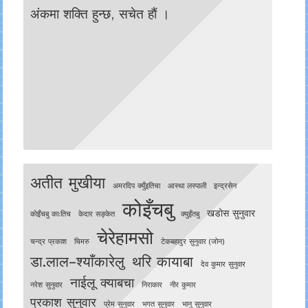
अंकमा शक्ति हुन्छ, सचेत हाैं ।
अतीत मुखीया
अमरदिप क्युँइतिचा
आस्था लस्पाली
इन्द्रसेन
कोइँचबु
खडोस सुनुवार
काेइँचबु काःतिच
केदार सङ्केत
क्युइँतबु
चेरेहामसो
चन्द्र प्रकाश
चिमरु
टेकबहादुर सुनुवार (जोन)
डा.लाल–श्याँकारेलु
थरि कायाबा
देव कुमार सुनुवार
नाईलू क्याबचा
नरेश सुनुवार
निराकार
नीर कुमार
प्रकाश सुनुवार
प्रेम सुनुवार
भगत सुनुवार
भानु सुनुवार