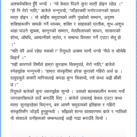
आश्चर्यचकित हुँदै भन्यो । “यो केवल पिउने कुरा मात्रै होइन रहेछ ।”
“हो नि मेरो नाति,” बाजेले भन्नुभयो, “जाँडरक्सी मनोरञ्जनको साधन
मात्र होइन । यो कोइँच समुदायको लागि पुर्खाको सम्मान, अदृश्य
शक्तिहरूसँग सम्पर्क गर्ने माध्यम, शक्ति र साहसको प्रतीक, शुभ-अशुभ
थाहा पाउने सूचक, कानुनको सम्मान, मेलमिलापको साधन, सत्कारको
शोभा, औषधि, आम्दानीको स्रोत, र सम्बन्ध विस्तार गर्ने एउटा सेतु हो
।”
“यति धेरै अर्थ रहेछ यसको !” रिदुमले अचम्म मान्दै भन्यो “मैले त सोचेकै
थिइनँ ।”
“यही कारणले तिमीले हाम्रा कुराहरू सिक्नुपर्छ, मेरो नाति,” बाजेले
स्नेहपूर्वक भन्नुभयो। “हाम्रा संस्कृतिमा हरेक कुराको गहिरो अर्थ छ ।
दावुदावुले कसरी मानिसलाई कपडा बुन्न सिकायो, त्यो कथा अझै बाँकी
छ।”
रिदुमले बाजेको कुरा ध्यानपूर्वक सुन्यो । उसको बाल्यकालीन मनमा नयाँ
जानकारीहरूले ठाउँ बनाउँदै थिए । बाजेले उसलाई केवल एउटा कथा
मात्र सुनाइरहेका थिएनन्, बरु आफ्नै समुदायको इतिहास र गहिरो
संस्कृतिसँग जोड्दै हुनुहुन्थ्यो । साँझको शान्त वातावरणमा बाजे र नातिको
यो संवादले उनीहरूको सम्बन्धलाई अझै गाढा बनाउँदै थियो ।