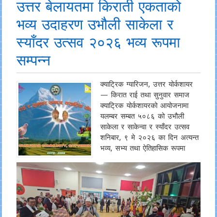
उत्तर बेलायतमा किराती एकताको
भव्य उदाहरण उभौली साकेला र
स्याँदर उत्सव २०२६ भव्य रूपमा
सम्पन्न
क्याट्रिक ग्यारिजन, उत्तर योर्कशायर
— किरात राई तथा सुनुवार समाज
क्याट्रिक योर्कशायरको आयोजनामा
यलम्बर सम्बत ५०८६ को उभौली
साकेला र साकेन्वा र स्याँदर उत्सव
शनिबार, ९ मे २०२६ का दिन अत्यन्त
भव्य, सभ्य तथा ऐतिहासिक रूपमा