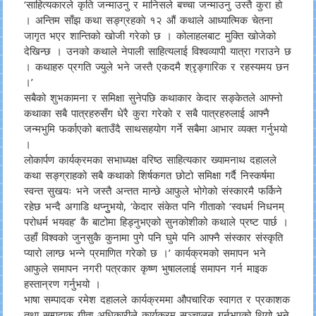
‘साहित्यकारले कृति जन्माउनु र मानिसले बच्चा जन्माउनु उस्तै कुरा हाे
। अन्तिम साँझ कथा सङ्ग्रहकाे १२ औं कथाले आध्यात्मिक चेतना
जागृत भएर शान्तिको खोजी गरेको छ । कोलाहलबाट मुक्ति खोजेको
देखिन्छ । उनको कथाले नेपाली साहित्यलाई विश्वव्यापी यात्रा गराउने छ
। कथाहरु प्रगति ज्युले भने जस्तै एकदमै श्रृङ्गारिक र रहस्यमय छन
।’
सबैको शुभकामना र समिक्षा सुनेपछि कथाकार केदार सङ्केतले आफ्नो
कथाका सबै पात्रहरुसँग धेरै कुरा गरेकाे र सबै पात्रहरुलाई आफ्नै
जन्मभुमि फर्काएको बताउँदै साथसहयोग गर्ने सबैमा आभार व्यक्त गर्नुभयो
।
लोकार्पण कार्यक्रमका सभाध्यक्ष वरिष्ठ साहित्यकार ख्यामनाथ दहालले
कथा सङ्ग्राहको सबै कथाको शिर्षकगत छोटो समिक्षा गर्दै निस्कर्षमा
स्वन्त सुखयः भने जस्तै अन्तत मान्छे आफुले भोगेको संस्कारमै फर्किने
रहेछ भन्दै अगाडि थप्नुुभयो, ‘केदार संकेत पनि गीताको ‘स्वधर्म निधनम्
परोधर्म भयवह’ कै बाटोमा हिड्नुभएको सुनकोशीको कथाले प्रष्ट पार्छ ।
उहाँ विश्वको जुनसुकै कुनामा पुगे पनि घुमे पनि आफ्नै संस्कार संस्कृति
प्यारो लाग्छ भन्ने प्रमाणित गरेको छ ।’ कार्यक्रमको समापन भने
आफुले समापन नगरी पत्रकार कृष्ण भुषाललाई समापन गर्न माइक
हस्तान्रण गर्नुभयो ।
भाषा सम्पादक रमेश दहालले कार्यक्रममा औपचारिक स्वागत र प्रकाशक
तथा सम्पदाक गीता अधिकारीले कार्यक्रम सञ्चालन गर्नुभएको थियो भने