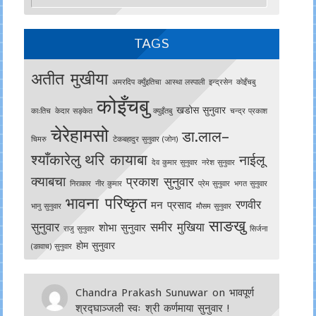
TAGS
अतीत मुखीया
अमरदिप क्युँइतिचा
आस्था लस्पाली
इन्द्रसेन
काेइँचबु
कोइँचबु
खडोस सुनुवार
काःतिच
केदार सङ्केत
क्युइँतबु
चन्द्र प्रकाश
चेरेहामसो
डा.लाल–
चिमरु
टेकबहादुर सुनुवार (जोन)
श्याँकारेलु
थरि कायाबा
नाईलू
देव कुमार सुनुवार
नरेश सुनुवार
क्याबचा
प्रकाश सुनुवार
निराकार
नीर कुमार
प्रेम सुनुवार
भगत सुनुवार
भावना परिष्कृत
रणवीर
मन प्रसाद
भानु सुनुवार
मौसम सुनुवार
साङखु
सुनुवार
समीर मुखिया
शोभा सुनुवार
राजु सुनुवार
सिर्जना
होम सुनुवार
(ङावाच) सुनुवार
Chandra Prakash Sunuwar
on
भावपूर्ण
श्रद्घाञ्जली स्वः श्री कर्णमाया सुनुवार !