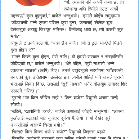
“अँ, त्यसको पनि आफ्नै कथा छ, तर
त्योभन्दा अघि तिमीले एउटा अर्को
महत्त्वपूर्ण कुरा बुझ्नुपर्छ,” बाजेले भन्नुभयो। “हाम्रो कोइँच समुदायमा
‘जाँडरक्सी’ भन्ने एउटा पवित्र कुरा हुन्छ, जसलाई ‘लेलेक चुङ
देलेकचुङ अराकु जिराकु’ भनिन्छ। तिमीलाई थाहा छ, त्यो कसरी सुरु
भयो?”
रिदुमले टाउको हल्लायो, “थाहा छैन बाजे। त्यो त ठूला मान्छेले पिउने
कुरा होइन र?”
“मात्रै पिउने कुरा होइन, मेरो नाति। यो हाम्रो संस्कार र संस्कृतिसँग
जोडिएको छ,” बाजेले भन्नुभयो। “धेरै पहिले, ‘सुरी नाअसो’ भन्ने
एकजना नाअसो (ऋषि) थिए। उनले दावुदावुको सहयोगमा ‘जाँडरक्सी’
बनाएको कुरा इतिहासमा उल्लेख छ। त्यसैले अहिले पनि जसले पुरानो
भातलाई जिवन दिन्छ, उसलाई ‘सुरी नाअसो’ भनेर दोलखुम लगाएर शिर
उठाउने गरिन्छ।”
“पुरानो भात किन जीवित राख्ने ? किन बाजे?” रिदुमले अचम्म मान्दै
सोध्यो।
“उहिले, ‘खापोनिपो’ हरुले,” बाजेले कथालाई जोड्दै भन्नुभयो। “आफ्ना
पुर्खालाई चढाएको भात कुहिएर दुर्गन्ध फैलियो । यो देखेर सुरी
नाअसोलाई असाध्यै चिन्ता भयो।”
“चिन्ता? किन चिन्ता भयो र बाजे?” रिदुमको जिज्ञासा बढ्यो।
“किनकि, पुर्खालाई चढाएको कुरा कुहिनु भनेको राम्रो भएन नि होइन र,”