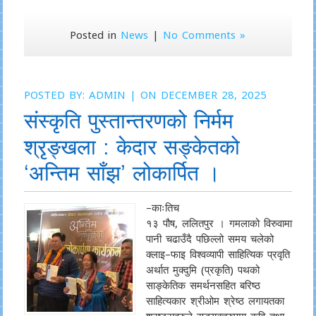
Posted in
News
|
No Comments »
POSTED BY:
ADMIN
| ON DECEMBER 28, 2025
संस्कृति पुस्तान्तरणको निर्मम
श्रृङ्खला : केदार सङ्केतको
‘अन्तिम साँझ’ लोकार्पित ।
–काःतिच
१३ पौष, ललितपुर । गमलाको विरुवामा
पानी चढाउँदै पछिल्लो समय चलेको
क्लाइ–फाइ विश्वव्यापी साहित्यिक प्रवृति
अर्थात मुक्दुमि (प्रकृति) पथको
साङ्केतिक समर्थनसहित बरिष्ठ
साहित्यकार श्रीओम श्रेष्ठ लगायतका
श्रष्ट्राहरुले सङ्युक्तरुपमा कवि तथा