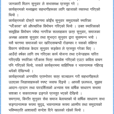
जानकारी मिलन सुनुवार ले सभासमक्ष प्रस्तुत गरे ।
कार्यक्रमको मध्याह्नमा सहभागीहरूका लागि खाजाको व्यवस्था गरिएको
थियो ।
कार्यक्रमको दोस्रो चरणमा कोइँच सुनुवार समुदायको स्मारिका
“प्लेँ:कास” को औपचारिक विमोचन गरिएको थियो । उक्त स्मारिकाको
सामूहिक विमोचन ज्येष्ठ नागरिक सल्लाहकार छत्र सुनुवार, समाजका
अध्यक्ष आकाश सुनुवार तथा शुभद्रा सुनुवार द्वारा सुसम्पन्न भयो ।
यसै चरणमा समाजको घर खरिदसम्बन्धी रोडम्याप र यसको संक्षिप्त
विवरण संयोजक केदार सुनुवार सङ्केत ले प्रस्तुत गरेका थिए ।
आउँदो वर्षका लागि तय गरिएका कार्य योजना तथा एजेन्डाहरू पारित
गरिएपछि स्मारिका प्लेँ:कास भित्र समावेश गरिएको एउटा कविता वाचन
पनि गरिएको थियो, जसले कार्यक्रममा साहित्यिक र भावनात्मक गहिराइ
थपेको देखिन्थ्यो ।
कार्यक्रमको अन्त्यतिर प्रश्नोत्तर सत्र सञ्चालन गरी सहभागीहरूले
उठाएका जिज्ञासाहरूको स्पष्ट जवाफ दिइयो । आपसी छलफल, सुझाव
आदान–प्रदान तथा पारदर्शिताको अभ्यास यस वार्षिक साधारण सभामा
सशक्त र सकारात्मक ढङ्गले प्रस्तुत भएको देखियो ।
समग्रमा, किराँत सुनुवार सेवा समाज बेलायतको यो वार्षिक साधारण सभा
सङ्गठनात्मक रूपमा सुदृढ, भावनात्मक रूपमा आत्मीय तथा समुदायको
भविष्यप्रति आशावादी सन्देश दिने खालको रहेको थियो ।