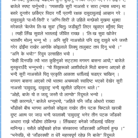
बाजेले स्पष्ट पार्नुभयो। “त्यसपछि सुरी नाअसो र सारा (न्यास ध्यान) मा
बसरे दुनशेर छर्किएर पिदार गर्दै प्राणी रक्षक दावुदावुलाई आव्हान गरे ।
दावुदावुले ‘पाःर्मोःसिरी’ र ‘अग्निःसिरी’ ले उहिले मन्छेको मुखमा थुक्दा
मरेकाले ‘बेल्जेम लिःख सुवा’ (चितु) जडीबुटी लिएर खुवाएर ब्युँताए थिए
। त्यही लिँख सुवाले भातलाई जीवित राख्छ । ‘लिःख सुवा खोजेर
भातसँग मोल्नु भन्नु भो । अनि सुरि नाअसोले पनि दावु दावुले भने जस्तै
गरेर ढोइँमा राखेर आगोके कोइलाले लिक्यु तालुबाट ताप दिनु भयो ।”
“अनि के भयो?” रिदुम उत्साहित भयो ।
“केही दिनपछि त्यो भात कुहिनुको सट्टामा मगमग बासना आयो,” बाजेले
मुस्कुराउँदै भन्नुभयो। “यो पितृहरूको आशीर्वादले मिठो बासना आएको हो
भन्दै सुरी नाअसोले पितृ प्रकृति आकाश धर्तीलाई चडाएर चाखिन् ।
मगमग बासना आएको त्यो भातमा अचम्मको स्वादिष्ट भएको देखेर सुरी
नाअसो ‘दावुदावु, दावुदावु’ भन्दै खुसीले उफ्रिन थाले।”
“ओहो, बाजे! यो त जादु जस्तै पो लाग्यो!” रिदुमले भन्यो ।
“यही कारणले,” बाजेले थप्नुभयो, “अहिले पनि जाँड ओथरो राख्दा
भाँडोको बीच भागमा आगोको कोइला राखेर तीन पटक चिम्टाले खराबी
दुष्ट आत्म पर जाउ भन्दै फालाक्दै ‘दावुदावु’ भनेर तीन पटक जाँडको
अथारा राख्ने भाँडोमा ठोकिन्छ । लिँखबाट बनेको जाँडलाई पवित्र
मानिन्छ। यसैले कोइँचको हरेक संस्कारमा जाँडरक्सी अनिवार्य हुन्छ ।”
“भनेपछि, यो ‘जाँडरक्सी’ त धेरै महत्त्वपूर्ण रहेछ नि बाजे!” रिदुमले