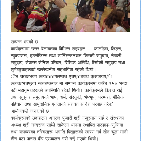
सम्पन्न भएको छ।
कार्यक्रममा उत्तर बेलायतका विभिन्न शहरहरू — कार्लाइल, लिड्स,
न्युक्यासल, हडर्सफिल्ड तथा डार्लिङ्ग्टनबाट किराती समुदाय, नेपाली
समुदाय, सेवारत सैनिक परिवार, विशिष्ट अतिथि, छिमेकी समुदाय तथा
शुभेच्छुकहरूको उल्लेखनीय सहभागिता रहेको थियो।
ीभ ऋबतभबग ऋयmmगलष्तथ एचष्mबचथ क्अजयय,ि
ऋबततभचष्अप न्बचचष्कयल मा सम्पन्न कार्यक्रममा करिब १५० भन्दा
बढी महानुभावहरूको उपस्थिति रहेको थियो। कार्यक्रमले किरात राई
तथा सुनुवार समुदायको भाषा, धर्म, संस्कृति, भेषभूषा, परम्परा, मौलिक
पहिचान तथा सामुदायिक एकताको सशक्त सन्देश प्रवाह गरेको
आयोजकले जनाएको छ।
कार्यक्रमको उद्घाटन अग्रज पुजारी श्री गजुरमान राई र संस्थाका
अध्यक्ष श्री नन्दराज राईले साकेला थानमा स्थापित पारुहाङ–सुम्निमा
तथा यलम्बरका तस्बिरहरू अगाडि पितृहरूको स्मरण गर्दै तीन चुला मानी
तीन वटा पानस दीप प्रज्वलन गरी गर्नु भएको थियो।