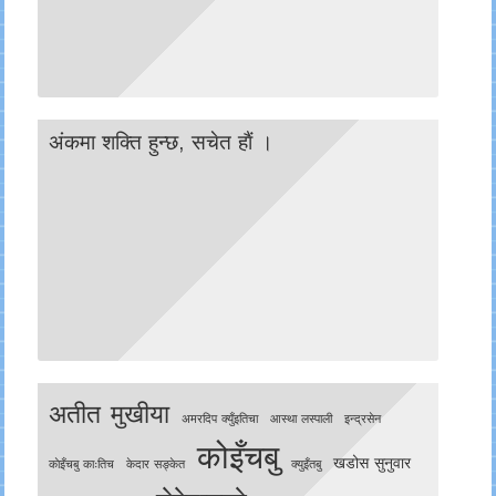
अंकमा शक्ति हुन्छ, सचेत हाैं ।
अतीत मुखीया
अमरदिप क्युँइतिचा
आस्था लस्पाली
इन्द्रसेन
कोइँचबु
खडोस सुनुवार
काेइँचबु काःतिच
केदार सङ्केत
क्युइँतबु