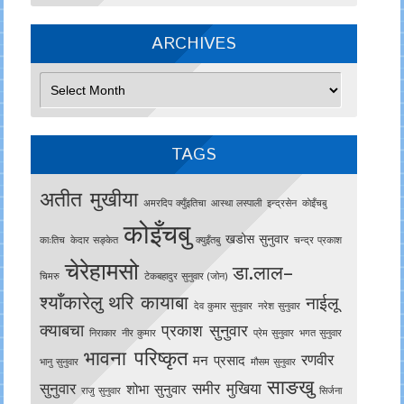
ARCHIVES
Archives
TAGS
अतीत मुखीया
अमरदिप क्युँइतिचा
आस्था लस्पाली
इन्द्रसेन
काेइँचबु
कोइँचबु
खडोस सुनुवार
काःतिच
केदार सङ्केत
क्युइँतबु
चन्द्र प्रकाश
चेरेहामसो
डा.लाल–
चिमरु
टेकबहादुर सुनुवार (जोन)
श्याँकारेलु
थरि कायाबा
नाईलू
देव कुमार सुनुवार
नरेश सुनुवार
क्याबचा
प्रकाश सुनुवार
निराकार
नीर कुमार
प्रेम सुनुवार
भगत सुनुवार
भावना परिष्कृत
रणवीर
मन प्रसाद
भानु सुनुवार
मौसम सुनुवार
साङखु
सुनुवार
समीर मुखिया
शोभा सुनुवार
राजु सुनुवार
सिर्जना