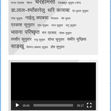
चेरेहामसो
चन्द्र प्रकाश
चिमरु
टेकबहादुर सुनुवार (जोन)
डा.लाल–श्याँकारेलु
थरि कायाबा
देव कुमार सुनुवार
नाईलू क्याबचा
नरेश सुनुवार
निराकार
नीर कुमार
प्रकाश सुनुवार
प्रेम सुनुवार
भगत सुनुवार
भानु सुनुवार
भावना परिष्कृत
मन प्रसाद
मौसम सुनुवार
रणवीर सुनुवार
समीर मुखिया
शोभा सुनुवार
राजु सुनुवार
साङखु
होम सुनुवार
सिर्जना (ङावाच) सुनुवार
Video
Player
00:00
05:17