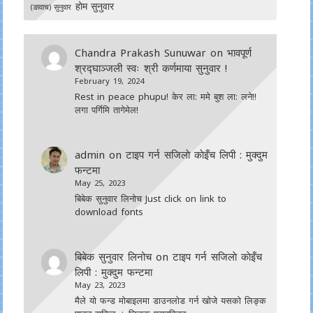
होम सुनुवार
(ङावाच) सुनुवार
Chandra Prakash Sunuwar
on
भावपूर्ण
श्रद्घाञ्जली स्वः श्री कर्णमाया सुनुवार !
February 19, 2024
Rest in peace phupu! केर ला: ममे बुश ला: लने!!
लगा पर्गिमि तागेमेल!
admin
on
टाइप गर्न सजिलाे काेइँच लिपी : मुक्दुम
फन्टमा
May 25, 2023
बिबेक सुनुवार लिनोच Just click on link to
download fonts
बिबेक सुनुवार लिनोच
on
टाइप गर्न सजिलाे काेइँच
लिपी : मुक्दुम फन्टमा
May 23, 2023
मैले यो फन्ड मोबाइलमा डाउनल‍ोड गर्न खोजे यसको लिङ्क