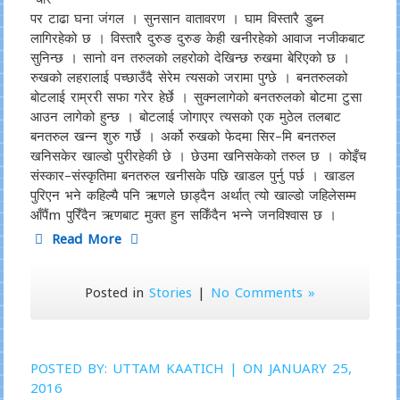
पर टाढा घना जंगल । सुनसान वातावरण । घाम विस्तारै डुब्न
लागिरहेको छ । विस्तारै दुरुङ दुरुङ केही खनीरहेको आवाज नजीकबाट
सुनिन्छ । सानो वन तरुलको लहरोको देखिन्छ रुखमा बेरिएको छ ।
रुखको लहरालाई पच्छाउँदै सेरेम त्यसको जरामा पुग्छे । बनतरुलको
बोटलाई राम्ररी सफा गरेर हेर्छे । सुक्नलागेको बनतरुलको बोटमा टुसा
आउन लागेको हुन्छ । बोटलाई जोगाएर त्यसको एक मुठेल तलबाट
बनतरुल खन्न शुरु गर्छे । अर्को रुखको फेदमा सिर–मि बनतरुल
खनिसकेर खाल्डो पुरीरहेकी छे । छेउमा खनिसकेको तरुल छ । कोइँच
संस्कार–संस्कृतिमा बनतरुल खनीसके पछि खाडल पुर्नु पर्छ । खाडल
पुरिएन भने कहिल्यै पनि ऋणले छाड्दैन अर्थात् त्यो खाल्डो जहिलेसम्म
आँपैंm पुरिँदैन ऋणबाट मुक्त हुन सकिँदैन भन्ने जनविश्वास छ ।
Read More
Posted in
Stories
|
No Comments »
POSTED BY:
UTTAM KAATICH
| ON JANUARY 25,
2016