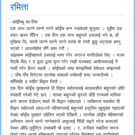
रमिता
–कोइँचबु काःतिच
एक जना जान्ने मान्ने गान्ने कोइँच बन्न नसकेको सुनुवार । भुइँमा एक
वचन खस्न दिँदैन । एक दिन एक जना बाहुनले उसलाई भने छ, हौ
मुखिया जि, यस्तो जान्ने मान्ने गान्ने मान्छे के त्यसै डुकु लट्ठाक बस्नु
भएको ? आउनोहोस् सँगै काम गरौं ।
अझसम्म कोइँचहरुले उसलाई माया गरेर अग्रज मानीरहेका थिए । मञ्च
दिएकै थिए र उ ठूला ठूला कुरा गरेर त्यही मञ्चबाट आयोजकलाई नै
गाली गरेर हैरान पाथ्र्यो । कोइँचको भाषा संस्कृतिको ठेकेदार सम्झन्थ्यो
। पाँच पाँच मिनेटमा प्रत्येक शब्दको पर्यावाची शब्द जन्माउँथ्यो ।
साँच्चिकै उ माहिर विद्वान थियो ।
एक दिन कोइँच युवाहरुले ति विद्वान महोदयलाई काठमाडौंमा बाहुनको धोति
स्याहार्दै गरेको भेटे छन् । शायद बाहुनको कुराले चाँडै राज्यको मालिक
बन्ने सपना देखेछन् क्यारे ति विद्वान महोदयले । व्यक्तिगत स्वार्थमा ती
विद्वान महोदयले आप्mनो पहिचानलाई बाहुनको हजुरीमा खुसुक्क चढाएको
देख्दा कोइँच युवाहरु उद्देलित भएको देखियो । प्रत्येक कोइँच पहिचानको
अभियान जान्ने मान्ने गान्नेहरुले आफुलाई सिँडी चढ्ने भरेङ बनाएको
देख्दा औधि मुर्मुरिएर उचाक्ली चौ उठाए । र, उनीहरु स्खलित सपना
पोको पारेर कालो इतिहासको पात्रको चरित्र विश्लेषण गर्न लागीरहेको