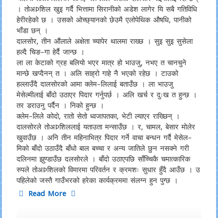
। तोअÞशिल खुइ गर्दै भित्तामा सिरानीको अडेश लागेर यि सबै गतिविधि
हेरीरहेको छ । उसको ओच्छ्यानको छेउमै एलोपेथिक औषधि, पानीको
भाँडा छन् ।
दालसोर, तीन औंलाले अक्षेता च्यापेर थालमा राख्छ । सुइ सुइ सुसेला
हल्दै चिङ–गा हेर्दै जान्छ ।
ला ला केटाको ग्रह बलियो भएर मात्र हो भाउजु, नभए त चानचुने
मान्छे खप्दैनन् त । अलि साह्रो गाहे नै भएको रहेछ । टाउको
हल्लाउँदै दालसोरको आमा क्लेम–लिलाई बताउँछ । ला भाउजु
मेसेल्मीलाई बाँदो उठाएर पिदार गर्नुपर्छ । अलि खर्च र दुःख त हुन्छ ।
तर डराउनु पर्दैन । निको हुन्छ ।
क्लेम–लिले कोदो, रातो सेतो ध्वजापतका, भेटी ल्याएर राख्छिन् ।
दालसोरले तोअÞशिललाई यताउता मन्साउँछ । र, चामल, बेसार मोलेर
खुवाउँछ । अनि तीन महिनाभित्र पिदार गर्ने वाचा बन्धन गर्दै मेसेल–
मिको बाँदो उठाउँदै बाँधो बाल बच्चा र अन्य जातिले छुन नसक्ने गरी
दलिनमा झुण्डाउँछ दलसोरले । बाँदो उठाएपछि साँच्चिकै चमात्कारिक
रुपले तोअÞशिलको विमारमा परिवर्तन र क्रमशः सुधार हुँदै आउँछ । उ
पहिलेको जस्तै गाउँभरको हरेका कार्यक्रममा संलग्न हुन पुग्छ ।
Read More