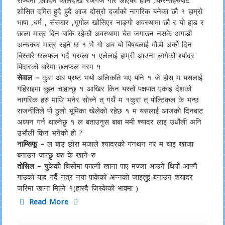
राज्यमा ,आदिम कालदेखि रजगज गरि आएका हामि ,फिरन्तेहरुबाट
शोसित दमित हुदै हुदै आज दोस्रो दर्जाको नागरिक बनेका छौ १ हाम्रो
भाषा ,धर्म , संस्कार ,भूगोल खोसिएर नाङ्गो अवस्थामा छौ र यो हाड र
छाला मात्र दिन बाकि रहेको अवस्थामा चेत जगाउन नसके अगाडी
अन्धकार मात्र रहने छ १ भै गो अब यो बिषयलाई मोडौ अर्को दिन
बिस्तारै छलफल गर्दै गरम्ला १ एलेलाई हाम्री आउना लागेको श्यांदर
पिदारको बारेमा छलफल गरम १
सेवाल –
कुरा अब प्रष्ट भयो अलिकति भए पनि १ जे होस् म यसलाई
गहिराइमा बुझ्न चाहान्छु १ आखिर किन यस्तो पक्षपात एकाइ देशको
नागरिक हरु माथि भनेर सोच्ने त् गर्थे म १कुरा त् पोल्टिकल के भन्छ
राजनीतिले पो ठुलो भूमिका खेलेको रहेछ १ म यसलाई आजको दिनबाट
अध्यन गर्न थाल्नेछु १ ल बताउनुस बाबा ममी श्यादर लाइ उधौली अनि
उभौली किन भनेको हो ?
नाम्सिफू –
ल बाउ छोरा मजाले श्यादरको गनथन गर म चाइ खाजा
बनाउन जान्छु बरु के खाने रु
तोसिल – यु
केको चिसोमा फाल्गी खाना पाए मज्जा आउने थियो आफ्नै
गाउको याद गर्दै नत्र नया पाकेको अन्नको जाइतुइ बनाउन शयादर
जरिमा खाना मिल्ने १(हास्दै जिस्केको भावमा )
Read More