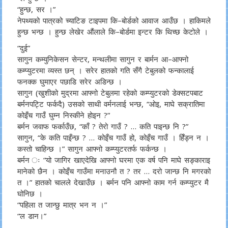
“हुन्छ, सर ।”
नेपथ्यको पात्रको च्याटिङ टाइपमा कि–बोर्डको आवाज आउँछ । हाकिमले
हुन्छ भन्छ । हुन्छ लेखेर औंलाले कि–बोर्डमा इन्टर कि थिच्छ केटोले ।
“दुई”
सागुन कम्युनिकेसन सेन्टर, मन्थलीमा सागुन र बार्मन आ–आफ्नो
कम्प्युटरमा व्यस्त छन् । सरेर हातको गति सँगै टेबुलको फन्कालाई
फनक्क घुमाएर पछाडि सरेर अडिन्छ ।
सागुन (खुशीको मुद्रमा आफ्नो टेबुलमा रहेको कम्प्युटरको डेक्सटपबाट
बर्मनपट्टि फर्कदै) उसको साथी वर्मनलाई भन्छ, “ओइ, माघे सक्रातिमा
कोइँच गाउँ घुम्न निस्कीने होइन ?”
बर्मन जवाफ फर्काउँछ, “काँ ? तेरो गाउँ ? … कति पाइन्छ नि ?”
सागुन, “के कति पाइँन्छ ? … कोइँच गाउँ हो, कोइँच गाउँ । हिँड्न न ।
कस्तो चाहिन्छ ।” सागुन आफ्नो कम्प्युटरतर्फ फर्कन्छ ।
बर्मन ः “यो जागिर खाएदेखि आफ्नो घरमा एक वर्ष पनि माघे सङ्काराइ
मानेको छैन । कोइँच गाउँमा मनाउनौ त ? तर … दरो जान्छ नि मगरको
त ।” हातको चालले देखाउँछ । बर्मन पनि आफ्नो काम गर्न कम्प्युटर मै
घोनिछ ।
“पहिला त जान्छु मात्र भन न ।”
“ल डान।”