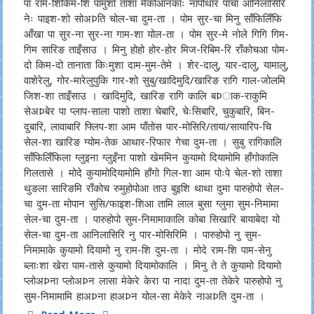
पा राम-शिकिम-शि पामुशो ताशा मेकोआनकाः नापोथार पाचा आनिलासिरि
नेः पाइश-शो सोअÞति चोल-चा दुम-ता । पोम सुर-चा मिनु साँफिलिँफि
आँखा पा सुर-ना सुर-ना गाम-शा योल-ता । पोम सुर-मे नोले गिगि गिम-
गिम सारिङ ताइँसाउ । मिनु होहो होर-होर मिज-रिबिम-रि राँकोचआ पोम-
दो किम-दो तानाता किःमुशा दाम-मुम-तेमे । शेर-दालु, यार-दालु, यामालु,
वाशेरेलु, गोर-मारेलुपुकि गार-शो सुबु/खादिमुदि/खारिङ रागि गाल-जोलमि
जिश-शा ताइँसाउ । खादिमुदि, खारिङ रागि कालि बÞाक-राकुमि
सेअÞबेर पा प्लाप-साला पाशो ताशा चेबारि, चेःसिबारि, चुकुबारि, बिन-
दुबारि, लावाबारि फ्लिप-शा आम पाँतोस पार-मोसिरि/ताया/सायारिप-चि
सेल-शा खारिङ ग्योम-तेक आथार-रिफार गेचा दुम-ता । सुबु रागिकालि
साँफिलिँफिला ग्लुइना ग्लुइँना पाशो खेममिन कुयामो दियामोमि हाँगोकालि
गिलतासे । मोदे कुयामोदियामोमि हाँगो गिल-शा आम पोःपे चेल-शो ताशा
थुङला सारिङमि राँकोच रुमुहोपोआ ताउ बुइशि थाथा दुमा पारुहोपो सेल-
चा दुम-ता मोपान सुसि/फाइश-शिआ तामि लाल बुसा ग्लुमा सुम-निमामा
सेल-चा दुम-ता । पारुहोपो सुम-निमामाकालि कोबा सिखारि बायाबेदा यो
सेल-चा दुम-ता आनिलासिरि नु पार-मोसिरिमि । पारुहोपो नु सुम-
निमामाके कुयामो दियामो नु राम-शि दुम-ता । मोदे राम-शि पाम-सेनु
ब्लाःशा खेरा पाम-तासे कुयामो दियामोकालि । मिनु ते ते कुयामो दियामो
प्लोअÞना प्लोअÞन लासा मेकेरे केरा पा नादा दुम-ता तेकेरे पारुहोपो नु
सुम-निमामामि हाअÞना हाअÞन योल-सा मेकेरे नाअÞति दुम-ता ।