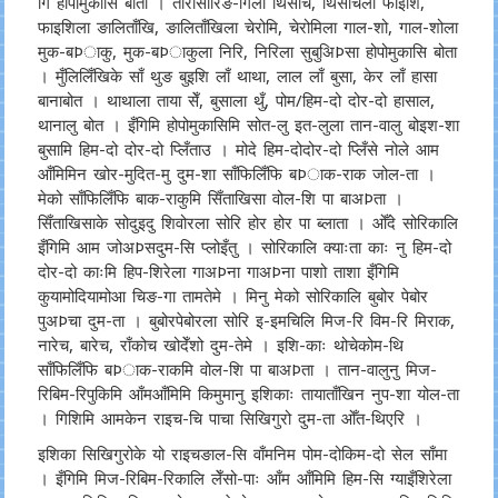
गि होपोमुकासि बोता । तारासारिङ-गिला थिसोच, थिसोचला फाइशि,
फाइशिला ङालिताँखि, ङालिताँखिला चेरोमि, चेरोमिला गाल-शो, गाल-शोला
मुक-बÞाकु, मुक-बÞाकुला निरि, निरिला सुबुअिÞसा होपोमुकासि बोता
। मुँलिलिँखिके साँ थुङ बुइशि लाँ थाथा, लाल लाँ बुसा, केर लाँ हासा
बानाबोत । थाथाला ताया सेँ, बुसाला थुँ, पोम/हिम-दो दोर-दो हासाल,
थानालु बोत । इँगिमि होपोमुकासिमि सोत-लु इत-लुला तान-वालु बोइश-शा
बुसामि हिम-दो दोर-दो प्लिँताउ । मोदे हिम-दोदोर-दो प्लिँसे नोले आम
आँमिमिन खोर-मुदित-मु दुम-शा साँफिलिँफि बÞाक-राक जोल-ता ।
मेको साँफिलिँफि बाक-राकुमि सिँताखिसा वोल-शि पा बाअÞता ।
सिँताखिसाके सोदुइदु शिवोरला सोरि होर होर पा ब्लाता । ओँदे सोरिकालि
इँगिमि आम जोअÞसदुम-सि प्लोइँतु । सोरिकालि क्याःता काः नु हिम-दो
दोर-दो काःमि हिप-शिरेला गाअÞना गाअÞना पाशो ताशा इँगिमि
कुयामोदियामोआ चिङ-गा तामतेमे । मिनु मेको सोरिकालि बुबोर पेबोर
पुअÞचा दुम-ता । बुबोरपेबोरला सोरि इ-इमचिलि मिज-रि विम-रि मिराक,
नारेच, बारेच, राँकोच खोदेँशो दुम-तेमे । इशि-काः थोचेकोम-थि
साँफिलिँफि बÞाक-राकमि वोल-शि पा बाअÞता । तान-वालुनु मिज-
रिबिम-रिपुकिमि आँमआँमिमि किमुमानु इशिकाः तायाताँखिन नुप-शा योल-ता
। गिशिमि आमकेन राइच-चि पाचा सिखिगुरो दुम-ता ओँत-थिएरि ।
इशिका सिखिगुरोके यो राइचङाल-सि वाँमनिम पोम-दोकिम-दो सेल साँमा
। इँगिमि मिज-रिबिम-रिकालि लेँसो-पाः आँम आँमिमि हिम-सि ग्याइँशिरेला