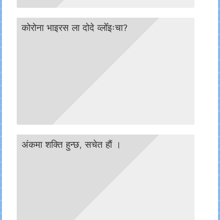
कोरोना भाइरस ला दोदे व्लोँइःचा?
अंकमा शक्ति हुन्छ, सचेत हाैं ।