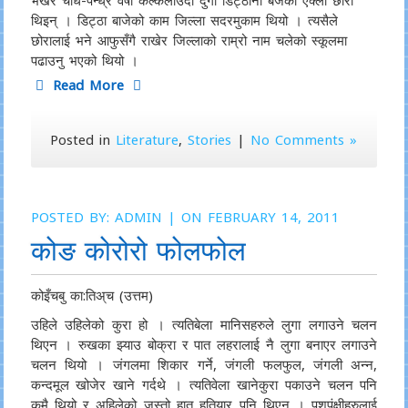
भर्खरै चौंध-पन्ध्र वर्षी कल्कलाउँदी दुर्गा डिट्ठीनी बजैको एक्ली छोरी
थिइन् । डिट्ठा बाजेको काम जिल्ला सदरमुकाम थियो । त्यसैले
छोरालाई भने आफुसँगै राखेर जिल्लाको राम्रो नाम चलेको स्कूलमा
पढाउनु भएको थियो ।
Read More
Posted in
Literature
,
Stories
|
No Comments »
POSTED BY:
ADMIN
| ON FEBRUARY 14, 2011
कोङ कोरोरो फोलफोल
कोइँचबु का:तिअ्च (उत्तम)
उहिले उहिलेको कुरा हो । त्यतिबेला मानिसहरुले लुगा लगाउने चलन
थिएन । रुखका झ्याउ बोक्रा र पात लहरालाई नै लुगा बनाएर लगाउने
चलन थियो । जंगलमा शिकार गर्ने, जंगली फलफुल, जंगली अन्न,
कन्दमूल खोजेर खाने गर्दथे । त्यतिवेला खानेकुरा पकाउने चलन पनि
कमै थियो र अहिलेको जस्तो हात हतियार पनि थिएन । पशुपंक्षीहरुलाई