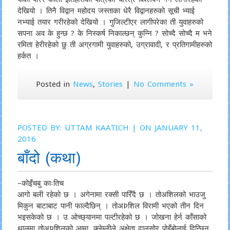
देखियो । तिनै विद्वान महोदय जस्ताका धेरै विद्वानहरुको सूची भ्याई
नभ्याई तयार गरीरहेको देखियो । गुजिल्टीएर लागीपरेका ती युवाहरुको
सपना अव के हुन्छ ? के निस्कर्ष निकाल्छन् कुन्नि ? सोच्दै सोच्दै म भने
रमिता हेरीरहेको छु ती अग्रगामी युवाहरुको, उग्रावादी, र प्रतिगामीहरुको
हर्कत ।
Posted in
News
,
Stories
|
No Comments »
POSTED BY:
UTTAM KAATICH
| ON JANUARY 11,
2016
बाँदो (कथा)
–कोइँचबु काःतिच
आगो बली रहेको छ । अगेनामा रक्सी पारिँदै छ । तोअशिलको भाउजु
मिकुन बाटाबाट पानी फाल्दैछिन् । तोअÞशिल विरामी भएको तीन दिन
भइसकेको छ । उ ओच्छ्यानमा पल्टीरहेको छ । जोखना हेर्न काँसाको
थालमा तोअÞशिलको आमा, क्लेम्लीले अक्षेता दालसोर पोइँबोलाई दिन्छिन्