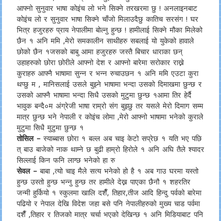
आफ्नो सुनुवार भाषा कोइंच लो भने सिक्ने तरखरमा छु ! अनलाइनबाट
कोइंच लो र सुनुवार भाषा सिक्ने चाँजो मिलाउदैछु कातिच सरसंग ! घर
भित्र हजुरहरु प्राय नेपालीमा बोल्नु हुन्छ ! हामीलाई सिक्ने मौका मिलेको
छैन १ अनि ममि ,मेरो समकालीन साथीहरु सबलाई यो युकेको हावाले
छोको छैन १जसको बाबु आमा हजुरहरु जस्तै बिचार धाराका छन्
उहाहरुको छोरा छोरीले आफ्नो देश र आफ्नो बारेमा सरोकार राख्ने
कुराहरु आफ्नै भाषामा सुन्न र भन्न रुचाउछन १ अनि ममि एउटा कुरा
थप्छु म , मानिसलाई उसले बुझ्ने भाषामा भन्दा उसको दिमाखमा छुन्छ र
उसको आफ्नै भाषामा भन्दा सिधै उसको मुटुमा छुन्छ १आमा तिर हेर्दै
भावुक बन्दै०म अंग्रेजी भाषा राम्रो संग बुझ्छु तर यसले मेरो दिमाग सम्म
मात्र छुन्छ भने नेपाली र कोइंच लोमा ,मेरो आफ्नो भाषामा भनेको कुराले
मुटुमा सिधै मुटुमा छुन्छ १
तोसिल –
स्याब्बास छोरा १ बल्ल अब चाइ केटो सप्रेछ १ यति भए पछि
त् बाउ बाजेको नाक थाम्ने छ बुढी हाम्रो हिरोले १ अनि अघि तैले श्यादर
सिल्लाई किन फनि लाग्छ भनेको हा रु
सेवल –
बाबा ,त्यो चाइ मैले सत्य भनेको हो है १ अब गाउ घरमा यस्तो
हुन्छ उस्तो हुन्छ भन्नु हुन्छ तर हामीले देख्न पाएका छैनौ १ शहरतिर
जन्मी हुर्कियो १ स्कुलमा खालि दशैँ, तिहार,तीज आदि हिन्दु पर्वको बारेमा
पढियो र नेपाल देखि विदेश जहा बसे पनि नेपालीहरुको मुख्य चाड पर्वमा
दशैँ ,तिहार र तिजको मात्र चर्चा भएको देखिन्छ १ अनि मिडियाबाट पनि