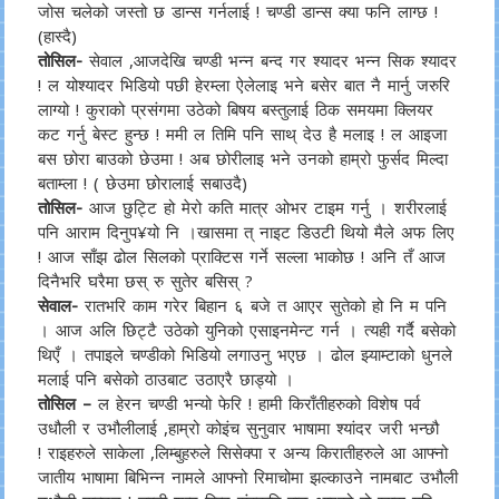
जोस चलेको जस्तो छ डान्स गर्नलाई ! चण्डी डान्स क्या फनि लाग्छ !
(हास्दै)
तोसिल-
सेवाल ,आजदेखि चण्डी भन्न बन्द गर श्यादर भन्न सिक श्यादर
! ल योश्यादर भिडियो पछी हेरम्ला ऐलेलाइ भने बसेर बात नै मार्नु जरुरि
लाग्यो ! कुराको प्रसंगमा उठेको बिषय बस्तुलाई ठिक समयमा क्लियर
कट गर्नु बेस्ट हुन्छ ! ममी ल तिमि पनि साथ् देउ है मलाइ ! ल आइजा
बस छोरा बाउको छेउमा ! अब छोरीलाइ भने उनको हाम्रो फुर्सद मिल्दा
बताम्ला ! ( छेउमा छोरालाई सबाउदै)
तोसिल-
आज छुट्टि हो मेरो कति मात्र ओभर टाइम गर्नु । शरीरलाई
पनि आराम दिनुप¥यो नि ।खासमा त् नाइट डिउटी थियो मैले अफ लिए
! आज साँझ ढोल सिलको प्राक्टिस गर्ने सल्ला भाकोछ ! अनि तँ आज
दिनैभरि घरैमा छस् रु सुतेर बसिस् ?
सेवाल-
रातभरि काम गरेर बिहान ६ बजे त आएर सुतेको हो नि म पनि
। आज अलि छिट्टै उठेको युनिको एसाइनमेन्ट गर्न । त्यही गर्दै बसेको
थिएँ । तपाइले चण्डीको भिडियो लगाउनु भएछ । ढोल झ्याम्टाको धुनले
मलाई पनि बसेको ठाउबाट उठाएरै छाड्यो ।
तोसिल –
ल हेरन चण्डी भन्यो फेरि ! हामी किराँतीहरुको विशेष पर्व
उधौली र उभौलीलाई ,हाम्रो कोइंच सुनुवार भाषामा श्यांदर जरी भन्छौ
! राइहरुले साकेला ,लिम्बुहरुले सिसेक्पा र अन्य किरातीहरुले आ आफ्नो
जातीय भाषामा बिभिन्न नामले आफ्नो रिमाचोमा झल्काउने नामबाट उभौली