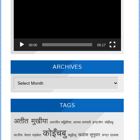
Player
00:00
05:17
ARCHIVES
Archives
TAGS
अतीत मुखीया
अमरदिप क्युँइतिचा
आस्था लस्पाली
इन्द्रसेन
काेइँचबु
कोइँचबु
खडोस सुनुवार
काःतिच
केदार सङ्केत
क्युइँतबु
चन्द्र प्रकाश