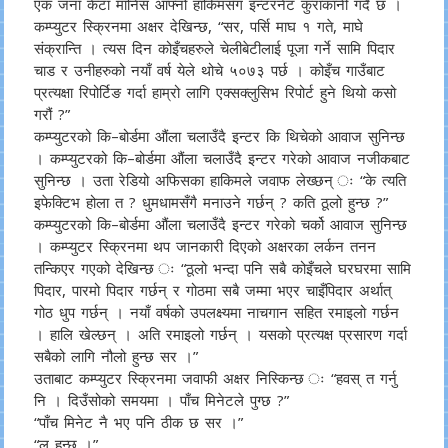
एक जना केटा मानिस आफ्नो हाकिमसँग इन्टरनेट कुराकानी गर्दै छ ।
कम्प्युटर स्क्रिनमा अक्षर देखिन्छ, “सर, पर्सि माघ १ गते, माघे
संक्रान्ति । त्यस दिन कोइँचहरुले चेलीबेटीलाई पूजा गर्ने सामि पिदार
चाड र उनीहरुको नयाँ वर्ष येले थोचे ५०७३ पर्छ । कोइँच गाउँबाट
प्रत्यक्षा रिपोर्टिङ गर्दा हाम्रो लागि एक्सक्लुसिभ रिपोर्ट हुने थियो कसो
गरौं ?”
कम्प्युटरको कि–बोर्डमा औंला चलाउँदै इन्टर कि थिचेको आवाज सुनिन्छ
। कम्प्युटरको कि–बोर्डमा औंला चलाउँदै इन्टर गरेको आवाज नजीकबाट
सुनिन्छ । उता रेडियो अफिसका हाकिमले जवाफ लेख्छन् ः “के त्यति
इफेक्टिभ होला त ? धुमधामसँगै मनाउने गर्छन् ? कति ठूलो हुन्छ ?”
कम्प्युटरको कि–बोर्डमा औंला चलाउँदै इन्टर गरेको चर्को आवाज सुनिन्छ
। कम्प्युटर स्क्रिनमा थप जानकारी दिएको अक्षरका लर्कन तनन
तन्किएर गएको देखिन्छ ः “ठूलो भन्दा पनि सबै कोइँचले घरघरमा सामि
पिदार, पारमो पिदार गर्छन् र गोठमा सबै जम्मा भएर चाइँपिदार अर्थात्
गोठ धुप गर्छन् । नयाँ वर्षको उपलक्ष्यमा नाचगान सहित रमाइलो गर्छन
। हालि खेल्छन् । अति रमाइलो गर्छन् । यसको प्रत्यक्ष प्रसारण गर्दा
सबैको लागि नौलो हुन्छ सर ।”
उताबाट कम्प्युटर स्क्रिनमा जवाफी अक्षर निस्किन्छ ः “हवस् त गर्नु
नि । दिउँसोको समयमा । पाँच मिनेटले पुग्छ ?”
“पाँच मिनेट नै भए पनि ठीक छ सर ।”
“ल हुन्छ ।”