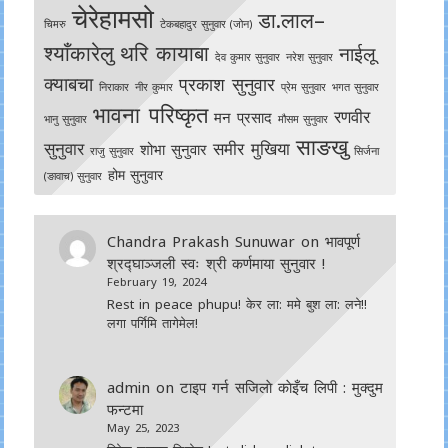
चेरेहामसो
डा.लाल–
चिमरु
टेकबहादुर सुनुवार (जोन)
श्याँकारेलु
थरि कायाबा
नाईलू
देव कुमार सुनुवार
नरेश सुनुवार
क्याबचा
प्रकाश सुनुवार
निराकार
नीर कुमार
प्रेम सुनुवार
भगत सुनुवार
भावना परिष्कृत
रणवीर
मन प्रसाद
भानु सुनुवार
मौसम सुनुवार
साङखु
सुनुवार
समीर मुखिया
शोभा सुनुवार
राजु सुनुवार
सिर्जना
होम सुनुवार
(ङावाच) सुनुवार
Chandra Prakash Sunuwar
on
भावपूर्ण
श्रद्घाञ्जली स्वः श्री कर्णमाया सुनुवार !
February 19, 2024
Rest in peace phupu! केर ला: ममे बुश ला: लने!!
लगा पर्गिमि तागेमेल!
admin
on
टाइप गर्न सजिलाे काेइँच लिपी : मुक्दुम
फन्टमा
May 25, 2023