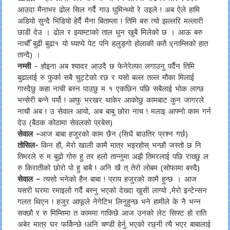
आउदा मैनाभर ढोल सिल गर्दै गाउ घुमिन्थ्यो रे उइले ! अब ऐले हामि
अडियो सुन्दै भिडियो हेर्दै मैना बिताम्ला ! तिमि बरु त्यो झल्लरि मल्लारी
छाडी देउ । ढोल र झ्याम्टाको ताल धुन खुबै मिलेको छ । आऊ बरु
नाचौँ बुढी बुढा१ यो घ्याप्पे पेट पनि हलुङ्गो होलाकी कतै !(नाम्सिको हात
तान्दै) ।
नम्सी
– होइना अब श्यादर आउदै छ फेनेरेल्फा लगाउनु पर्दैन तिमि
बुढालाई रु फुर्का सबै चुट्टेको रछ र यसो बल्ल तल्ल मौका मिलाई
गास्दैछु कहा नाची बस्न पाउछु म १ एकछिन पछि सबैलाई भोक लाग्छ
भन्सेरी बन्ने पर्यो ! आफु भरखर थाकेर आकोछु कामबाट कुन जागरले
नाचौ अब ! उ सेवाल आयो, अब बाबु छोरा नाच ! मलाइ आफ्नो काम गर्न
देउ (बैठक कोठामा सेवलको प्रबेस)
सेवाल –
आज बाबा हजुरको काम छैन (सिधै बाउतिर प्रश्न गर्छ)
तोसिल-
किन हौ, मेरो खाली कामै मात्र भइरहोस् भन्छौ जस्तो छ नि
तिमरले रु म बुढो गोरु हु तर हलो तान्नुमा अझै तिमरलाई पछि राख्छु ल
रु किरातीको छोरो पो हु बाबै ! अनि खै त् तेरो लोबम (सोफामा बस्दै)
सेवाल –
त्यसो भनेको हैन बाबा ! प्राय हजुरको कामै हुन्छ । आज
यसरी घरमा रमाइलो गर्दै बस्नु भएको देख्दा खुसी लाग्यो ,मेरो इन्टेन्सन
गलत थिएन ! हजुर आफूले नेगेटिभ लिनुहुन्छ भने हामीले के नै भन्न
सक्छौ र रु मिम्सिमा त काममा गाकिछे आज उनको लेट सिफ्ट हो राति
अबेर मात्र घर फर्किन्छे !अनि चण्डी हेर्नु भएको रछ्नी त्यै भएर बाबालाई