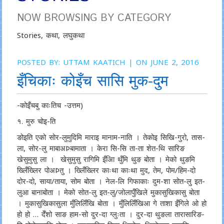
NOW BROWSING BY CATEGORY
Stories, कथा, लघुकथा
POSTED BY:
UTTAM KAATICH
| ON JUNE 2, 2016
इँचिकाः कोइँच सासि मुक-दुम
-कोइँचबु काःतिच -उत्तम)
१. मुरु चोइ-ति
ङोइति एको सोर-लुमुदिमि माराइ मानाम-नाति । तेकोइ सिखि-गुरो, तास-
ला, सोर-लु माबाअÞबामाता । केरा सि-सि ता-ता शेत-थि सारिङ
खेसुमुसु ला । खेसुमुसु रागिमि इँअिा थुँमि थुङ बोता । मेको थुङमि
ख्लिँख्लिर पोअÞतु । ख्लिँख्लिर काःथा काःथा मुद, तेम, पोम/हिम-दो
दोर-दो, साया/ताया, सोम बोता । नेल-लि गिफाकाः दुम-शा सोत-लु इत-
लुआ बानाबोता । मेको सोत-लु इत-लु/जोलापुँखिले मुकासुखिकासु बोता
। मुकासुखिकासुला मुँलिलिँखि बोता । मुँलिलिँखिआ गे ताशा इँगिले ओ हो
हो हो … देँशो साङ हाम-सो दुर-दा ग्लुःता । दुर-दा थुङला तारासारिङ-