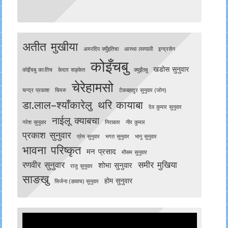
अतीत मुखीया
अमरदिप क्युँइतिचा
आस्था लस्पाली
इन्द्रसेन
कोइँचबु
खडोस सुनुवार
काेइँचबु काःतिच
केदार सङ्केत
क्युइँतबु
चेरेहामसो
चन्द्र प्रकाश
चिमरु
टेकबहादुर सुनुवार (जोन)
डा.लाल–श्याँकारेलु
थरि कायाबा
देव कुमार सुनुवार
नाईलू क्याबचा
नरेश सुनुवार
निराकार
नीर कुमार
प्रकाश सुनुवार
प्रेम सुनुवार
भगत सुनुवार
भानु सुनुवार
भावना परिष्कृत
मन प्रसाद
मौसम सुनुवार
रणवीर सुनुवार
समीर मुखिया
शोभा सुनुवार
राजु सुनुवार
साङखु
होम सुनुवार
सिर्जना (ङावाच) सुनुवार
Video