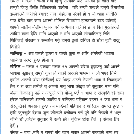
उधौली मान्छन ! चण्डी शब्द हिन्दु संस्कृति बाट आएको हो खास गरि
हाम्रो जिजु किकि पिकिहरुको पालोमा ! यहि चण्डी शब्दले हाम्रो रिमाचोमा
झल्काउने जरीको श्यांदर नाम ओझेलमा परेको हो १ यो थाहा भएदेखि
गाउ देखि ठाउ सम्म आफ्नो मौलिक रिमाचोमा झल्काउने चाड पर्वलाई
आफ्नै जातीय बोलीमा पुकार गर्ने अभियान चलेको छ १ पिता पुर्खाहरुले
आदिम काल देखि मानि आएको र भनि आएको संस्कृतिलाइ रिति
थितिलाई संरक्षण र सम्बर्धन गर्नु हाम्रो ठुलो दायित्व हो छोरा बुझी राख्नु
तिमीले
नाम्सिफू –
अब यसले बुज्ला र यस्तो कुरा रु अलि अंग्रेजी भाषामा
भान्दिदा प्रष्ट हुन्छ होला १
तोसिल –
गलत १ एकदम गलत ११ आफ्नो बारेमा बुझाउनु पर्दा आफ्नै
भाषामा बुझाउनु राम्रो कुरा हो नाकी अरुको भाषामा १ त्यै भएर तिमि
हामीले आफ्नो छोरा छोरीलाई घर भित्र आफ्नै नेपाली भाषा नै सिकाएको
हैन र रु अझ हामीले त् आफ्नो मातृ भाषा कोइच लो सुनुवार भाषा पनि
बोल्न सिकाउनु पर्छ र आफुले पनि बोल्नु पर्छ १ भाषा र संस्कृति रहे सम्म
हरेक मानिसको आफ्नो जातीय र राष्ट्रिय पहिचान रहन्छ १ जब भाषा र
संस्कृतिको अवसान हुन्छ तब मान्छेको पहिचान र अस्तित्व समाप्त हुन्छ १
हामि जुनसुकै देशमा जुन उद्देश्यले बसोबास गर्न पुगे पनि नेपाली नै भएर
बाँच्ने छौ ,कोइंच सुनुवार नै रहने छौ ! बुजिस छोरा तैले ( सेवाल तिर
हेर्दै )
सेवल –
बाबा ,ममि म राम्रो संग बुझ्न सक्छु आफ्नो राज्यको भाषा तर