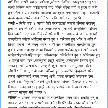
दशैँ तिज जसरि श्यादर ,साकेला ,लोसार ,जितिया तपाइहरुले भन्नु भए
जस्तै बिभिन्न जात जातिहारुको चाड पर्वको बारेमा चर्चा नै हुदैन त् जति
हुनु पर्नेहो १ अब यस्तोमा यदाकदा कलरफुल लुगा गहनामा ड्रम बजाउदै
बुरुक बुरुक उफ्रेर नाचेको देख्दा फनि लाग्दैन त् १(हास्दै )
नम्सी –
सिसि पाउ १ आफ्नो रिति परम्परालाई त्यसरी हाँसोमा उदाउनु
हुन्छ रु अब त्यै दशैँ र तिज जस्तो एकल भाषा धर्म संस्कृतिको पहिचान
दिने पर्वको मात्र चर्चा मिडियाले गरे पछी, समाजमा लादे पछी अन्य धर्म
संस्कृतिका पर्वहरु ओझेलमा परेका हुन् र पारिएका हुन् भनेर त अघि नै
तिम्रो बाबाले भनि सक्नु भयोनी १ यी सब राजनीतिक चलखेलका कुरा
हुन् र राज्य सत्ता एकात्मक्बादीहरुको पन्जामा फसेको हुनाले हामि जस्तो
आदिबासीहरुको पहिचानहरु ,अधिकारहरु धमिलियेका हुन् र खोसिएका हुन्
१ तिम्रो बाबा ,बाजे ,बराजुहारु लाहुरे भर्तिहुनु ,बाजेहरूले किताव छुन
नपाउनु ,हामि आफ्नो धर्म संस्कृति खुलेर मान्न नपाउनु ,भाषा बोल्दा
जंगली भनि माग्नु र बोल्नबाट बन्चित हुन् ,जबर्जस्ति हिन्दुकरण गरेर
हाम्रो अस्तित्वलाई मास्न खोज्नु आदि जस्ता प्रसस्तै कारणहरु छन्
आफ्नै देश भित्र हामि जस्तो मुल्बासिहरुले भोगेका पीडाहरु १ अन्याय र
विभेदका दलदलमा छन् हाम्रै आफ्नाहरू अझै आफ्नो देशमा आफ्नो
अपनत्व महसुस गर्न नपाएर १
तोसिल –
आजको समयमा हामीले राजनीतिक बिषय माथि अपडेट हुन् त्
अत्यन्त जरुरि छ १ जसको कारणले हामि धेरै पछि परेका छौ र आफ्नै