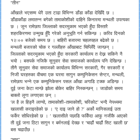
“तीन”
आँखाले भएसम्म धेरै उता टाढा विभिन्न डाँडा काँडा देखिँदै छ ।
डाँडाकाँडा लमातन्न बगेको तामाकोशीको दाहिने किनारमा मन्थली उपत्यका
छ । जुन रामेछाप जिल्लाको सदरमुकाम भएको हुँदा विस्तारै
शहरकिरणमा उन्मुख हुँदै गरेको अनुभूति गर्न सकिन्छ । करिव दिनको
१२ः०० बजेको समय छ । बाहिरी बजारमा चहलपहल बढेको छ ।
मन्थली बजारको चोक र गल्लीहरु आँखाबाट चिप्लिँदै जान्छन् ।
जिल्लाको सदरमुकाम भएको हुँदा सरकारी कार्यालय त देख्न सकिने नै
भयो । बसपर्क नजिकै सुनुवार सेवा समाजको कार्यालय पनि देखिन्छ ।
तीनै सुनुवार सेवा समाजको कार्यालय विभिन्न सरकारी, गैर सरकारी र
निजी घरहरुका वीचमा एक घरमा सागुन कम्युनिकेसन सेन्टर, मन्थली,
रामेछाप भन्ने एक कम्युनिकेसन पसल आँखा अगाडि टक्क अडिन्छ ।
दुई जना केटा मान्छे झोला बोकेर बाहिर निस्कन्छन् । जाडोको समय
बाक्लो लुगा लगाएका छन् ।
‘ल है ल हिड्नै लाग्यो, तामाकोशी–तामाकोशी, चरिकोट’ भन्दै नेपथ्यमा
खालासी कराइरहेको छ । ‘ए दाइ जाने हो ?’ अर्को मानिसलाई उता
फर्केर सोधिरहेको छ । ‘ खलासीले पछाडि फर्किँदा आफु नजीकै आएको
ती दुई जना ठिटा सागुन र बर्मनलाई देख्छ र ‘चाढौं चाढौं सिट खाली छ’
बस चढाउँछ ।
“चार”