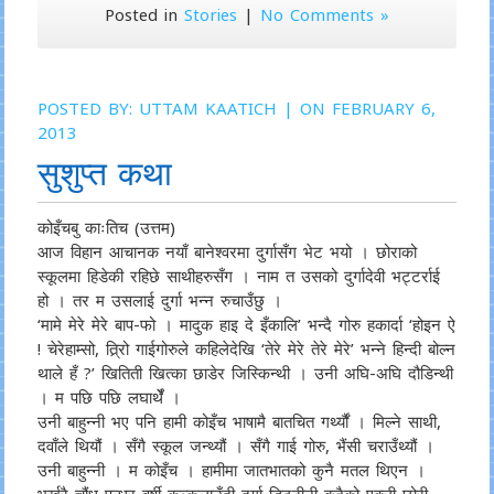
Posted in
Stories
|
No Comments »
POSTED BY:
UTTAM KAATICH
| ON FEBRUARY 6,
2013
सुशुप्त कथा
कोइँचबु काःतिच (उत्तम)
आज विहान आचानक नयाँ बानेश्वरमा दुर्गासँग भेट भयो । छोराको
स्कूलमा हिडेकी रहिछे साथीहरुसँग । नाम त उसको दुर्गादेवी भट्टर्राई
हो । तर म उसलाई दुर्गा भन्न रुचाउँछु ।
‘मामे मेरे मेरे बाप-फो । मादुक हाइ दे इँकालि’ भन्दै गोरु हकार्दा ‘होइन ऐ
! चेरेहाम्सो, त्रि्रो गाईगोरुले कहिलेदेखि ‘तेरे मेरे तेरे मेरे’ भन्ने हिन्दी बोल्न
थाले हँ ?’ खितिती खित्का छाडेर जिस्किन्थी । उनी अघि-अघि दौडिन्थी
। म पछि पछि लघार्थेँ ।
उनी बाहुन्नी भए पनि हामी कोइँच भाषामै बातचित गर्थ्यौं । मिल्ने साथी,
दवाँले थियौं । सँगै स्कूल जन्थ्यौं । सँगै गाई गोरु, भैंसी चराउँथ्यौं ।
उनी बाहुन्नी । म कोइँच । हामीमा जातभातको कुनै मतल थिएन ।