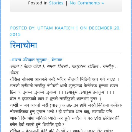
Posted in
Stories
|
No Comments »
POSTED BY:
UTTAM KAATICH
| ON DECEMBER 20,
2015
रिमाचोमा
-भावना परिष्कृत सुनुवार , बेलायत
स्थान ( बैठक कोठा ), समयः दिउसो , पात्रहरूः तोसिल , नम्सीफु ,
सेवल
तोसिल सोफामा आरामले बस्दै ष्याँदर सीलको भिडियो अन गर्न थाल्छ ।
उनकी श्रीमती नम्सीफु रंगीचंगी धागो सुल्झाउदै फेनेरेल्फ बुन्नमा व्यस्त
छिन १ ढ्याम्म ,ढ्याम्म ,ढ्याम्म ।।।झ्याकुम ,झ्याकुम झ्याकुम ।।।
ढोल र झ्याम्टाको ताल र धुनले नम्सीफुको ध्यानभंग हुन्छ ।
नम्सी –
जब आफ्नो जरी (चाड ) आउछ तब हामि जस्तै बिदेशमा बस्नेहरु
नोस्टाल्जिक हुन् पुग्छन भन्थे ! हो बामेबात आन बाबु, उसमाथि पनि
आफ्नो रिमाचोमा जतिको प्यारो अरु हुने सक्दैन १ बरु छोरा छोरीहरुसँगै
बसेर हेर्दा राम्रो हुने थियोकि बुढो ?
तोसिल –
हेरुम्लानी फेरि पनि के भो र ! आफ्नो गाउघर तिर श्यांदर