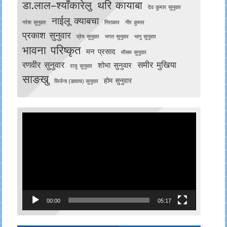
डा.लाल–श्याँकारेलु
थरि कायाबा
देव कुमार सुनुवार
नाईलू क्याबचा
नरेश सुनुवार
निराकार
नीर कुमार
प्रकाश सुनुवार
प्रेम सुनुवार
भगत सुनुवार
भानु सुनुवार
भावना परिष्कृत
मन प्रसाद
मौसम सुनुवार
रणवीर सुनुवार
समीर मुखिया
शोभा सुनुवार
राजु सुनुवार
साङखु
होम सुनुवार
सिर्जना (ङावाच) सुनुवार
Video
Player
00:00
05:17