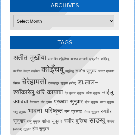
ARCHIVES
Archives
TAGS
अतीत मुखीया
अमरदिप क्युँइतिचा
आस्था लस्पाली
इन्द्रसेन
काेइँचबु
कोइँचबु
खडोस सुनुवार
काःतिच
केदार सङ्केत
क्युइँतबु
चन्द्र प्रकाश
चेरेहामसो
डा.लाल–
चिमरु
टेकबहादुर सुनुवार (जोन)
श्याँकारेलु
थरि कायाबा
नाईलू
देव कुमार सुनुवार
नरेश सुनुवार
क्याबचा
प्रकाश सुनुवार
निराकार
नीर कुमार
प्रेम सुनुवार
भगत सुनुवार
भावना परिष्कृत
रणवीर
मन प्रसाद
भानु सुनुवार
मौसम सुनुवार
साङखु
सुनुवार
समीर मुखिया
शोभा सुनुवार
राजु सुनुवार
सिर्जना
होम सुनुवार
(ङावाच) सुनुवार