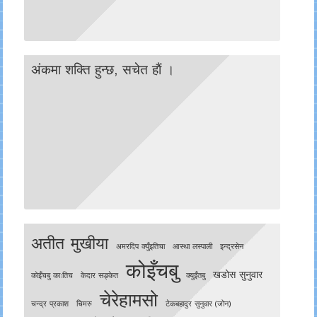
अंकमा शक्ति हुन्छ, सचेत हाैं ।
अतीत मुखीया
अमरदिप क्युँइतिचा
आस्था लस्पाली
इन्द्रसेन
कोइँचबु
खडोस सुनुवार
काेइँचबु काःतिच
केदार सङ्केत
क्युइँतबु
चेरेहामसो
चन्द्र प्रकाश
चिमरु
टेकबहादुर सुनुवार (जोन)