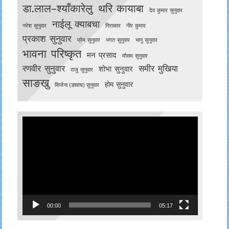
डा.लाल–श्याँकारेलु
थरि कायाबा
देव कुमार सुनुवार
नाईलू क्याबचा
नरेश सुनुवार
निराकार
नीर कुमार
प्रकाश सुनुवार
प्रेम सुनुवार
भगत सुनुवार
भानु सुनुवार
भावना परिष्कृत
मन प्रसाद
मौसम सुनुवार
रणवीर सुनुवार
समीर मुखिया
शोभा सुनुवार
राजु सुनुवार
साङखु
होम सुनुवार
सिर्जना (ङावाच) सुनुवार
Video
Player
00:00
05:17