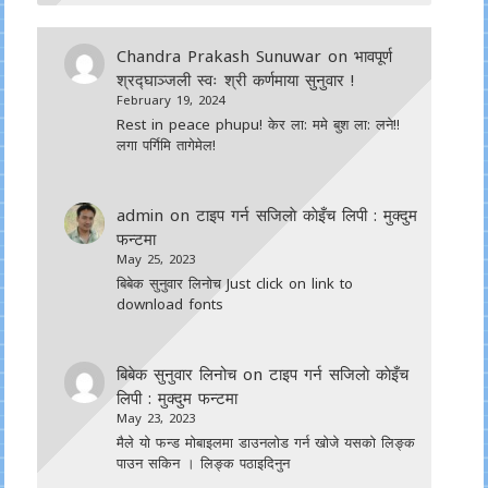
Chandra Prakash Sunuwar
on
भावपूर्ण
श्रद्घाञ्जली स्वः श्री कर्णमाया सुनुवार !
February 19, 2024
Rest in peace phupu! केर ला: ममे बुश ला: लने!!
लगा पर्गिमि तागेमेल!
admin
on
टाइप गर्न सजिलाे काेइँच लिपी : मुक्दुम
फन्टमा
May 25, 2023
बिबेक सुनुवार लिनोच Just click on link to
download fonts
बिबेक सुनुवार लिनोच
on
टाइप गर्न सजिलाे काेइँच
लिपी : मुक्दुम फन्टमा
May 23, 2023
मैले यो फन्ड मोबाइलमा डाउनल‍ोड गर्न खोजे यसको लिङ्क
पाउन सकिन । लिङ्क पठाइदिनुन