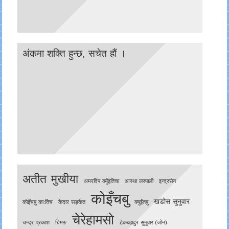
अंकमा शक्ति हुन्छ, सचेत हाैं ।
अतीत मुखीया
अमरदिप क्युँइतिचा
आस्था लस्पाली
इन्द्रसेन
कोइँचबु
खडोस सुनुवार
काेइँचबु काःतिच
केदार सङ्केत
क्युइँतबु
चेरेहामसो
चन्द्र प्रकाश
चिमरु
टेकबहादुर सुनुवार (जोन)