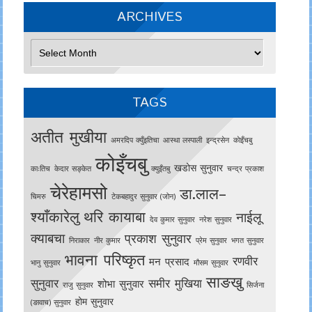
ARCHIVES
Archives
TAGS
अतीत मुखीया
अमरदिप क्युँइतिचा
आस्था लस्पाली
इन्द्रसेन
काेइँचबु
कोइँचबु
खडोस सुनुवार
काःतिच
केदार सङ्केत
क्युइँतबु
चन्द्र प्रकाश
चेरेहामसो
डा.लाल–
चिमरु
टेकबहादुर सुनुवार (जोन)
श्याँकारेलु
थरि कायाबा
नाईलू
देव कुमार सुनुवार
नरेश सुनुवार
क्याबचा
प्रकाश सुनुवार
निराकार
नीर कुमार
प्रेम सुनुवार
भगत सुनुवार
भावना परिष्कृत
रणवीर
मन प्रसाद
भानु सुनुवार
मौसम सुनुवार
साङखु
सुनुवार
समीर मुखिया
शोभा सुनुवार
राजु सुनुवार
सिर्जना
होम सुनुवार
(ङावाच) सुनुवार