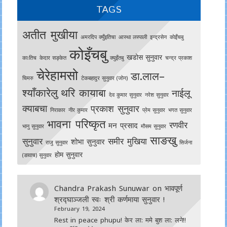
TAGS
अतीत मुखीया
अमरदिप क्युँइतिचा
आस्था लस्पाली
इन्द्रसेन
काेइँचबु
कोइँचबु
खडोस सुनुवार
काःतिच
केदार सङ्केत
क्युइँतबु
चन्द्र प्रकाश
चेरेहामसो
डा.लाल–
चिमरु
टेकबहादुर सुनुवार (जोन)
श्याँकारेलु
थरि कायाबा
नाईलू
देव कुमार सुनुवार
नरेश सुनुवार
क्याबचा
प्रकाश सुनुवार
निराकार
नीर कुमार
प्रेम सुनुवार
भगत सुनुवार
भावना परिष्कृत
रणवीर
मन प्रसाद
भानु सुनुवार
मौसम सुनुवार
साङखु
सुनुवार
समीर मुखिया
शोभा सुनुवार
राजु सुनुवार
सिर्जना
होम सुनुवार
(ङावाच) सुनुवार
Chandra Prakash Sunuwar
on
भावपूर्ण
श्रद्घाञ्जली स्वः श्री कर्णमाया सुनुवार !
February 19, 2024
Rest in peace phupu! केर ला: ममे बुश ला: लने!!