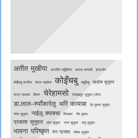
अतीत मुखीया
अमरदिप क्युँइतिचा
आस्था लस्पाली
इन्द्रसेन
कोइँचबु
खडोस सुनुवार
काेइँचबु काःतिच
केदार सङ्केत
क्युइँतबु
चेरेहामसो
चन्द्र प्रकाश
चिमरु
टेकबहादुर सुनुवार (जोन)
डा.लाल–श्याँकारेलु
थरि कायाबा
देव कुमार सुनुवार
नाईलू क्याबचा
नरेश सुनुवार
निराकार
नीर कुमार
प्रकाश सुनुवार
प्रेम सुनुवार
भगत सुनुवार
भानु सुनुवार
भावना परिष्कृत
मन प्रसाद
मौसम सुनुवार