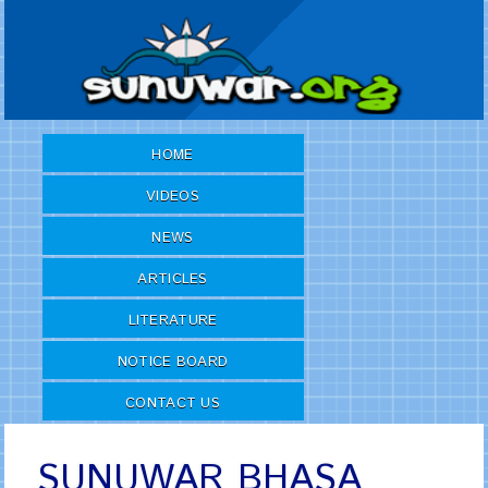
HOME
VIDEOS
NEWS
ARTICLES
LITERATURE
NOTICE BOARD
CONTACT US
SUNUWAR BHASA