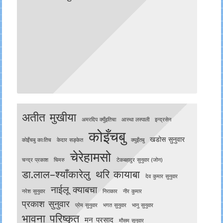
अतीत मुखीया
अमरदिप क्युँइतिचा
आस्था लस्पाली
इन्द्रसेन
कोइँचबु
खडोस सुनुवार
काेइँचबु काःतिच
केदार सङ्केत
क्युइँतबु
चेरेहामसो
चन्द्र प्रकाश
चिमरु
टेकबहादुर सुनुवार (जोन)
डा.लाल–श्याँकारेलु
थरि कायाबा
देव कुमार सुनुवार
नाईलू क्याबचा
नरेश सुनुवार
निराकार
नीर कुमार
प्रकाश सुनुवार
प्रेम सुनुवार
भगत सुनुवार
भानु सुनुवार
भावना परिष्कृत
मन प्रसाद
मौसम सुनुवार