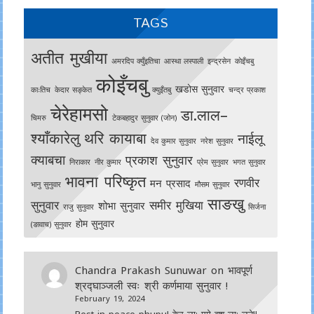
TAGS
अतीत मुखीया
अमरदिप क्युँइतिचा
आस्था लस्पाली
इन्द्रसेन
काेइँचबु
कोइँचबु
खडोस सुनुवार
काःतिच
केदार सङ्केत
क्युइँतबु
चन्द्र प्रकाश
चेरेहामसो
डा.लाल–
चिमरु
टेकबहादुर सुनुवार (जोन)
श्याँकारेलु
थरि कायाबा
नाईलू
देव कुमार सुनुवार
नरेश सुनुवार
क्याबचा
प्रकाश सुनुवार
निराकार
नीर कुमार
प्रेम सुनुवार
भगत सुनुवार
भावना परिष्कृत
रणवीर
मन प्रसाद
भानु सुनुवार
मौसम सुनुवार
साङखु
सुनुवार
समीर मुखिया
शोभा सुनुवार
राजु सुनुवार
सिर्जना
होम सुनुवार
(ङावाच) सुनुवार
Chandra Prakash Sunuwar
on
भावपूर्ण
श्रद्घाञ्जली स्वः श्री कर्णमाया सुनुवार !
February 19, 2024
Rest in peace phupu! केर ला: ममे बुश ला: लने!!