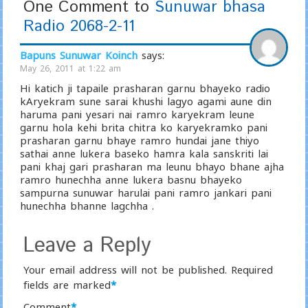
One Comment to
Sunuwar bhasa
Radio 2068-2-11
Bapuns Sunuwar Koinch
says:
May 26, 2011 at 1:22 am
Hi katich ji tapaile prasharan garnu bhayeko radio
kAryekram sune sarai khushi lagyo agami aune din
haruma pani yesari nai ramro karyekram leune
garnu hola kehi brita chitra ko karyekramko pani
prasharan garnu bhaye ramro hundai jane thiyo
sathai anne lukera baseko hamra kala sanskriti lai
pani khaj gari prasharan ma leunu bhayo bhane ajha
ramro hunechha anne lukera basnu bhayeko
sampurna sunuwar harulai pani ramro jankari pani
hunechha bhanne lagchha .
Leave a Reply
Your email address will not be published.
Required
fields are marked
*
Comment
*