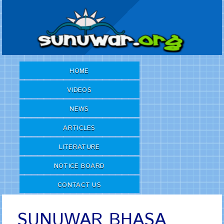
HOME
VIDEOS
NEWS
ARTICLES
LITERATURE
NOTICE BOARD
CONTACT US
SUNUWAR BHASA