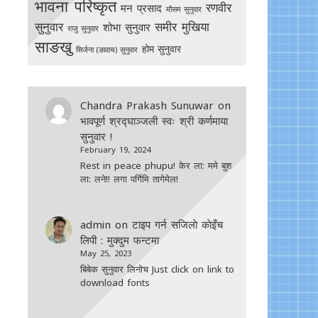
भावना परिष्कृत
रणवीर
मन प्रसाद
मौसम सुनुवार
सुनुवार
समीर मुखिया
शोभा सुनुवार
राजु सुनुवार
साङखु
होम सुनुवार
सिर्जना (ङावाच) सुनुवार
Chandra Prakash Sunuwar
on
भावपूर्ण श्रद्घाञ्जली स्वः श्री कर्णमाया
सुनुवार !
February 19, 2024
Rest in peace phupu! केर ला: ममे बुश
ला: लने!! लगा पर्गिमि तागेमेल!
admin
on
टाइप गर्न सजिलाे काेइँच
लिपी : मुक्दुम फन्टमा
May 25, 2023
बिबेक सुनुवार लिनोच Just click on link to
download fonts