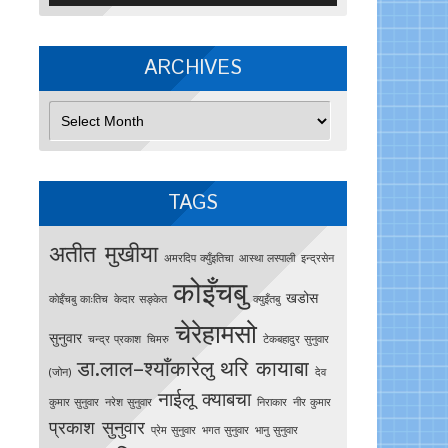
ARCHIVES
Archives
TAGS
अतीत मुखीया
अमरदिप क्युँइतिचा
आस्था लस्पाली
इन्द्रसेन
कोइँचबु
खडोस
काेइँचबु काःतिच
केदार सङ्केत
क्युइँतबु
चेरेहामसो
सुनुवार
चन्द्र प्रकाश
चिमरु
टेकबहादुर सुनुवार
डा.लाल–श्याँकारेलु
थरि कायाबा
(जोन)
देव
नाईलू क्याबचा
कुमार सुनुवार
नरेश सुनुवार
निराकार
नीर कुमार
प्रकाश सुनुवार
प्रेम सुनुवार
भगत सुनुवार
भानु सुनुवार