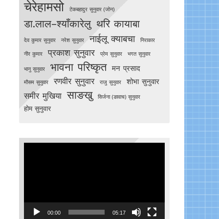
चेरेहामसो
टेकबहादुर सुनुवार (जोन)
डा.लाल–श्याँकारेलु
थरि कायाबा
नाईलू क्याबचा
देव कुमार सुनुवार
नरेश सुनुवार
निराकार
प्रकाश सुनुवार
नीर कुमार
प्रेम सुनुवार
भगत सुनुवार
भावना परिष्कृत
मन प्रसाद
भानु सुनुवार
रणवीर सुनुवार
शोभा सुनुवार
मौसम सुनुवार
राजु सुनुवार
साङखु
समीर मुखिया
सिर्जना (ङावाच) सुनुवार
होम सुनुवार
Video
Player
00:00
05:17