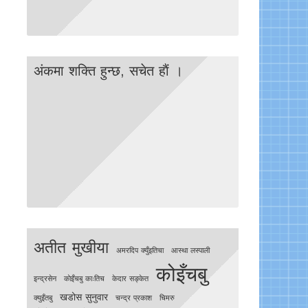
अंकमा शक्ति हुन्छ, सचेत हाैं ।
अतीत मुखीया
अमरदिप क्युँइतिचा
आस्था लस्पाली
कोइँचबु
इन्द्रसेन
काेइँचबु काःतिच
केदार सङ्केत
खडोस सुनुवार
क्युइँतबु
चन्द्र प्रकाश
चिमरु