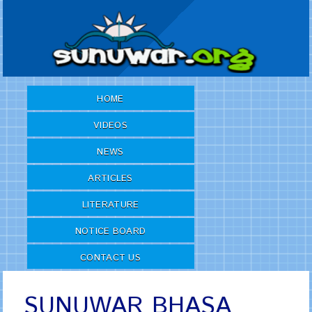
HOME
VIDEOS
NEWS
ARTICLES
LITERATURE
NOTICE BOARD
CONTACT US
SUNUWAR BHASA