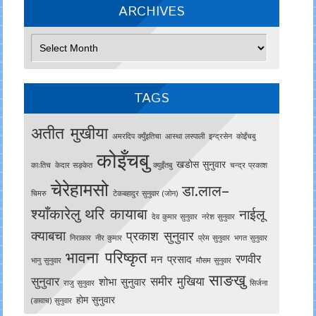
ARCHIVES
Archives
TAGS
अतीत मुखीया
अमरदिप क्युँइतिचा
आस्था लस्पाली
इन्द्रसेन
काेइँचबु
कोइँचबु
खडोस सुनुवार
काःतिच
केदार सङ्केत
क्युइँतबु
चन्द्र प्रकाश
चेरेहामसो
डा.लाल–
चिमरु
टेकबहादुर सुनुवार (जोन)
श्याँकारेलु
थरि कायाबा
नाईलू
देव कुमार सुनुवार
नरेश सुनुवार
क्याबचा
प्रकाश सुनुवार
निराकार
नीर कुमार
प्रेम सुनुवार
भगत सुनुवार
भावना परिष्कृत
रणवीर
मन प्रसाद
भानु सुनुवार
मौसम सुनुवार
साङखु
सुनुवार
समीर मुखिया
शोभा सुनुवार
राजु सुनुवार
सिर्जना
होम सुनुवार
(ङावाच) सुनुवार