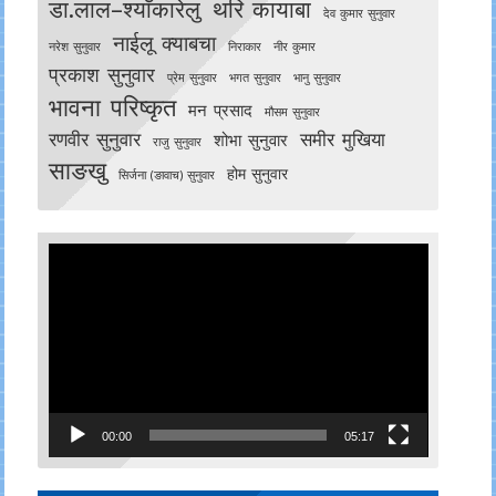
डा.लाल–श्याँकारेलु
थरि कायाबा
देव कुमार सुनुवार
नाईलू क्याबचा
नरेश सुनुवार
निराकार
नीर कुमार
प्रकाश सुनुवार
प्रेम सुनुवार
भगत सुनुवार
भानु सुनुवार
भावना परिष्कृत
मन प्रसाद
मौसम सुनुवार
रणवीर सुनुवार
समीर मुखिया
शोभा सुनुवार
राजु सुनुवार
साङखु
होम सुनुवार
सिर्जना (ङावाच) सुनुवार
Video
Player
00:00
05:17