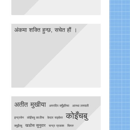
अंकमा शक्ति हुन्छ, सचेत हाैं ।
अतीत मुखीया
अमरदिप क्युँइतिचा
आस्था लस्पाली
कोइँचबु
इन्द्रसेन
काेइँचबु काःतिच
केदार सङ्केत
खडोस सुनुवार
क्युइँतबु
चन्द्र प्रकाश
चिमरु