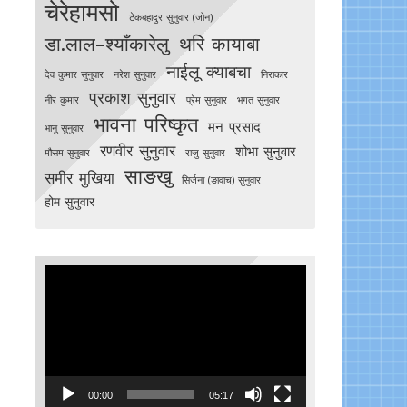
चेरेहामसो
टेकबहादुर सुनुवार (जोन)
डा.लाल–श्याँकारेलु
थरि कायाबा
नाईलू क्याबचा
देव कुमार सुनुवार
नरेश सुनुवार
निराकार
प्रकाश सुनुवार
नीर कुमार
प्रेम सुनुवार
भगत सुनुवार
भावना परिष्कृत
मन प्रसाद
भानु सुनुवार
रणवीर सुनुवार
शोभा सुनुवार
मौसम सुनुवार
राजु सुनुवार
साङखु
समीर मुखिया
सिर्जना (ङावाच) सुनुवार
होम सुनुवार
Video
Player
00:00
05:17