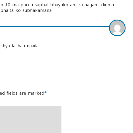
o top 10 ma parna saphal bhayako am ra aagami dinma
saphalta ko subhakamana.
shya lachaa naaila,
ed fields are marked
*