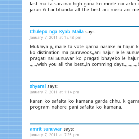
last ma ta sarainai high gana ko mode nai ark
jaruri 6 hai bhandai all the best ani mero ani m
Chulepu nga Kyab Maila
says:
January 7, 2011 at 12:48 pm
Mukhiya ji,,maile ta vote garna nasake ni hajur
ko distination ma purawoos,,ani hajur le le Su
pragati nai Sunuwar ko pragati bhayeko le hajur
,,,,,,wish you all the best,,in comming days,,,,,,,,,,,be
shyaral
says:
January 7, 2011 at 1:14 pm
karan ko safalta ko kamana garda chhu, k garne
program nahere pani safalta ko kamana.
amrit sunuwar
says:
January 7, 2011 at 7:35 pm