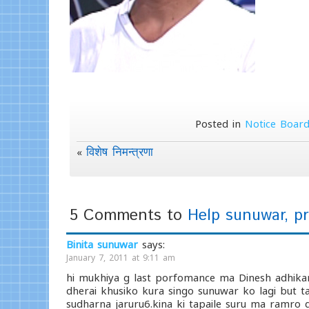
Posted in
Notice Boar
विशेष निमन्त्रणा
«
5 Comments to
Help sunuwar, p
Binita sunuwar
says:
January 7, 2011 at 9:11 am
hi mukhiya g last porfomance ma Dinesh adhik
dherai khusiko kura singo sunuwar ko lagi but ta
sudharna jaruru6.kina ki tapaile suru ma ramro g