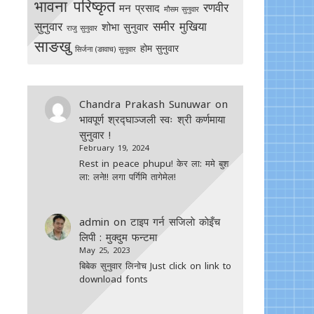
भावना परिष्कृत
रणवीर
मन प्रसाद
मौसम सुनुवार
सुनुवार
समीर मुखिया
शोभा सुनुवार
राजु सुनुवार
साङखु
होम सुनुवार
सिर्जना (ङावाच) सुनुवार
Chandra Prakash Sunuwar
on
भावपूर्ण श्रद्घाञ्जली स्वः श्री कर्णमाया
सुनुवार !
February 19, 2024
Rest in peace phupu! केर ला: ममे बुश
ला: लने!! लगा पर्गिमि तागेमेल!
admin
on
टाइप गर्न सजिलाे काेइँच
लिपी : मुक्दुम फन्टमा
May 25, 2023
बिबेक सुनुवार लिनोच Just click on link to
download fonts