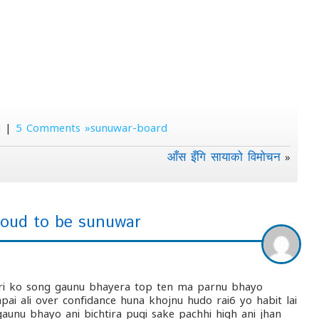
d
|
5 Comments »sunuwar-board
आँस इँगि सायाको विमोचन
»
roud to be sunuwar
ari ko song gaunu bhayera top ten ma parnu bhayo
pai ali over confidance huna khojnu hudo rai6 yo habit lai
aunu bhayo ani bichtira pugi sake pachhi high ani jhan