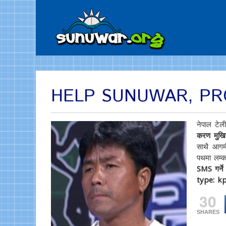
HELP SUNUWAR, P
नेपाल टेल
करण मुख
साथै आगम
पथमा लम्का
SMS गर्ने
type: k
30
SHARES