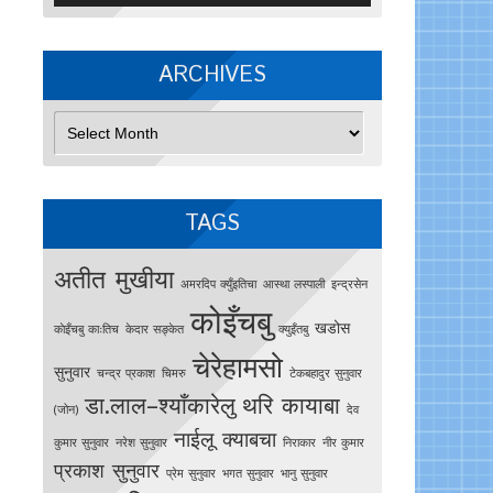
ARCHIVES
Archives
TAGS
अतीत मुखीया
अमरदिप क्युँइतिचा
आस्था लस्पाली
इन्द्रसेन
कोइँचबु
खडोस
काेइँचबु काःतिच
केदार सङ्केत
क्युइँतबु
चेरेहामसो
सुनुवार
चन्द्र प्रकाश
चिमरु
टेकबहादुर सुनुवार
डा.लाल–श्याँकारेलु
थरि कायाबा
(जोन)
देव
नाईलू क्याबचा
कुमार सुनुवार
नरेश सुनुवार
निराकार
नीर कुमार
प्रकाश सुनुवार
प्रेम सुनुवार
भगत सुनुवार
भानु सुनुवार