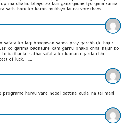
o rup ma dhalnu bhayo so kun gana gaune tyo gana sunna
era sathi haru ko karan mukhiya lai nai vote.thanx
 ko safata ko lagi bhagawan sanga pray garchhu,ki hajur
nuwar ko garima badhaune kam garnu bhako chha,,hajur ko
 lai badhai ko sathai safalta ko kamana garda chhu
st of luck,,,,,,,,,
 programe herau vane nepal battinai audai na tai mani