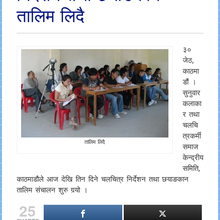
तालिम लिदै
३०
जेठ,
काठमा
डौं ।
सुनुवार
कलाका
र तथा
चलचि
त्रकर्मी
तालिम लिदै
समाज
केन्द्रीय
समिति,
काठमाडौले आज देखि तिन दिने चलचित्र निर्देशन तथा छयाङकान
तालिम संचालन शुरु गर्‍यो ।
25