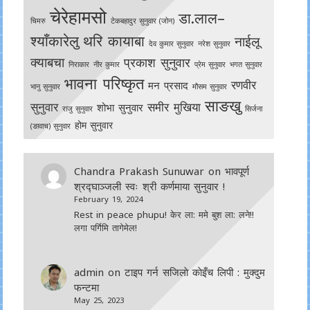
चेरेहामसो
डा.लाल–
चिमरु
टेकबहादुर सुनुवार (जोन)
श्याँकारेलु
थरि कायाबा
नाईलू
देव कुमार सुनुवार
नरेश सुनुवार
क्याबचा
प्रकाश सुनुवार
निराकार
नीर कुमार
प्रेम सुनुवार
भगत सुनुवार
भावना परिष्कृत
रणवीर
मन प्रसाद
भानु सुनुवार
मौसम सुनुवार
साङखु
सुनुवार
समीर मुखिया
शोभा सुनुवार
राजु सुनुवार
सिर्जना
होम सुनुवार
(ङावाच) सुनुवार
Chandra Prakash Sunuwar
on
भावपूर्ण
श्रद्घाञ्जली स्वः श्री कर्णमाया सुनुवार !
February 19, 2024
Rest in peace phupu! केर ला: ममे बुश ला: लने!!
लगा पर्गिमि तागेमेल!
admin
on
टाइप गर्न सजिलाे काेइँच लिपी : मुक्दुम
फन्टमा
May 25, 2023