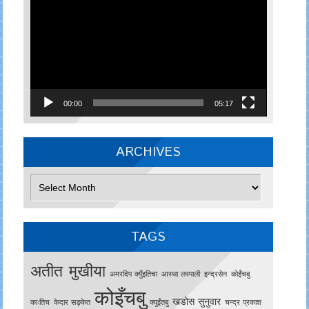
Player
00:00
05:17
ARCHIVES
Archives
TAGS
अतीत मुखीया
अमरदिप क्युँइतिचा
आस्था लस्पाली
इन्द्रसेन
काेइँचबु
कोइँचबु
खडोस सुनुवार
काःतिच
केदार सङ्केत
क्युइँतबु
चन्द्र प्रकाश