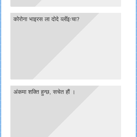
कोरोना भाइरस ला दोदे व्लोँइःचा?
अंकमा शक्ति हुन्छ, सचेत हाैं ।