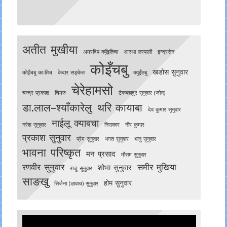
अतीत मुखीया
अमरदिप क्युँइतिचा
आस्था लस्पाली
इन्द्रसेन
कोइँचबु
खडोस सुनुवार
काेइँचबु काःतिच
केदार सङ्केत
क्युइँतबु
चेरेहामसो
चन्द्र प्रकाश
चिमरु
टेकबहादुर सुनुवार (जोन)
डा.लाल–श्याँकारेलु
थरि कायाबा
देव कुमार सुनुवार
नाईलू क्याबचा
नरेश सुनुवार
निराकार
नीर कुमार
प्रकाश सुनुवार
प्रेम सुनुवार
भगत सुनुवार
भानु सुनुवार
भावना परिष्कृत
मन प्रसाद
मौसम सुनुवार
रणवीर सुनुवार
समीर मुखिया
शोभा सुनुवार
राजु सुनुवार
साङखु
होम सुनुवार
सिर्जना (ङावाच) सुनुवार
Video