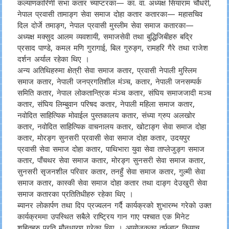
कल्याणकारिणी सभा कतार च्याप्टरका— का. वा. अध्यक्ष सियाराम चौधरी,
नेपाल प्रवासी तामाङ्ग सेवा समाज दोहा कतार कतारका— महासचिव
दिल दोर्जे तमाङ्ग, नेपाल प्रवासी मुस्लीम सेवा समाज कतारका—
अध्यक्ष मक्सुद आलम व्यवशायी, समाजसेवी तथा बुद्धिजिबीहरु बद्रि
प्रसाद पाण्डे, कमल मणि गुरागाई, बिल गुरुङ्ग, रामहरि गैरे तथा राजेश
दर्शन अर्याल रहेका थिए ।
अन्य अतिथिहरुमा क्षेत्री सेवा समाज कतार, प्रवासी नेपाली मुस्लिम
समाज कतार, नेपाली जनप्रगतिशील मंञ्च, कतार, नेपाली जनसम्पर्क
समिति कतार, नेपाल लोकतान्त्रिक मंञ्च कतार, संघिय समाजजादी मञ्च
कतार, संघिय लिम्बुवान परिषद कतार, नेपाली महिला समाज कतार,
नवोदित साहित्यिक मोवाईल पुस्तकालय कतार, संध्या ग्रुप अलखोर
कतार, नवोदित साहित्यिक वाचनालय कतार, खोटाङ्ग सेवा समाज दोहा
कतार, मोरङ्ग सुनसरी प्रवासी सेवा समाज दोहा कतार, उदयपुर
प्रवासी सेवा समाज दोहा कतार, पाथिभारा युवा सेवा ताप्लेजुङ्ग समाज
कतार, पाँचथर सेवा समाज कतार, मोरङ्ग सुनसरी सेवा समाज कतार,
सुनसरी सृजनशील परिवार कतार, तनहुँ सेवा समाज कतार, गुल्मी सेवा
समाज कतार, कास्की सेवा समाज दोहा कतार तथा दाङ्ग देउखुरी सेवा
समाज कतारका प्रतितिधीहरु रहेका थिए ।
ब्यानर लोकार्पण तथा दिप प्रज्वलन गर्दै कार्यक्रको शुभारम्भ गरेको उक्त
कार्यक्रममा उपस्थित सबैले राष्ट्रिय गान गाए पश्चात एक मिनेट
शहितहरु प्रति मौनधारण गरेका थिए । आयोजकका तर्फबाट कियाचु