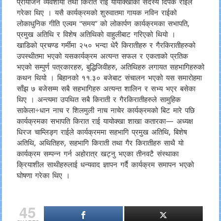
प्रायोजन व्यवशायी तथा किरात राई यायोक्खाका सदस्य दिपक राईले
गरेका थिए । यसै कार्यक्रमको शुरुवातमा गायक नविन राईको
लोकाधुनिक गीति एल्वम “समय” को लोकार्पण कार्यक्रमका सभापति,
प्रमुख अतिथि र विशेष अतिथिको वाहुलीबाट गरिएको थियो ।
खाडिको प्रचण्ड गर्मीमा २५० भन्दा धेरै किरातीहरु र गैरकिरातीहरुको
उपस्थीतमा भएको यसकार्यक्रम अत्यन्त सफल र एकताको प्रतिक
भएको सम्पुर्ण पत्रकारहरु, बुद्धिजिवीहरु, अतिथिहरु लगायत सहभागिहरुको
कथन थियो । बिहानको ११.३० बजेबाट संचालन भएको यस समारोहमा
साँझ ७ बजेसम्म सबै सहभागिहरु अत्यन्त शालिन र सभ्य भएर बसेका
थिए । अन्त्यमा उपथित सबै किराती र गैरकिरातीहरुले सामुहिक
साकेला÷धान नाच र शिलमुली नाच नाचेर कार्यक्रमको बिट मारे पछि
कार्यक्रमका सभापति किरात राई यायोक्खा शाखा कतारका— अध्यक्ष
धिरज चाम्लिङ्ग राईले कार्यक्रममा सहभागि प्रमुख अतिथि, बिशेष
अतिथि, अथितिहरु, सहभागि किराती तथा गैर किरातीहरु साथै यो
कार्यक्रम सम्पन्न गर्न अहोरात्र खट्नु भएका तीनवटै संस्थाका
क्रियाशील साथीहरुलाई धन्यवाद ज्ञापन गर्दै कार्यक्रम समापन भएको
घोषणा गरेका थिए ।
45