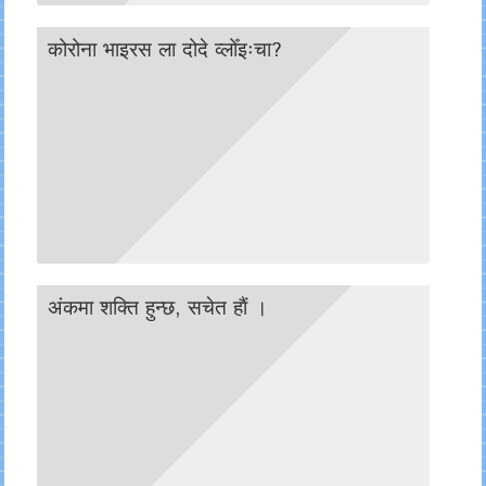
कोरोना भाइरस ला दोदे व्लोँइःचा?
अंकमा शक्ति हुन्छ, सचेत हाैं ।