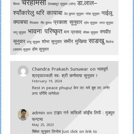
चेरेहामसो
डा.लाल–
चिमरु
टेकबहादुर सुनुवार (जोन)
श्याँकारेलु
थरि कायाबा
नाईलू
देव कुमार सुनुवार
नरेश सुनुवार
क्याबचा
प्रकाश सुनुवार
निराकार
नीर कुमार
प्रेम सुनुवार
भगत सुनुवार
भावना परिष्कृत
रणवीर
मन प्रसाद
भानु सुनुवार
मौसम सुनुवार
साङखु
सुनुवार
समीर मुखिया
शोभा सुनुवार
राजु सुनुवार
सिर्जना
होम सुनुवार
(ङावाच) सुनुवार
Chandra Prakash Sunuwar
on
भावपूर्ण
श्रद्घाञ्जली स्वः श्री कर्णमाया सुनुवार !
February 19, 2024
Rest in peace phupu! केर ला: ममे बुश ला: लने!!
लगा पर्गिमि तागेमेल!
admin
on
टाइप गर्न सजिलाे काेइँच लिपी : मुक्दुम
फन्टमा
May 25, 2023
बिबेक सुनुवार लिनोच Just click on link to