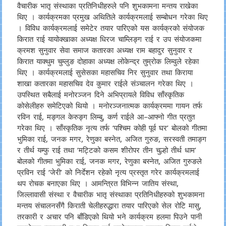
वैचारीक भातृ संस्थाका प्रतिनिधीहरुले पनि शुभकामना मन्तय राखेका
थिए । कार्यक्रमका प्रमुख अथितिले कार्यक्रमलाई सम्बोधन गरेका थिए
। विविध कार्यक्रमलाई समेटेर तयार पारिएको यस कार्यक्रको संयोजक
किरात राई यायोक्खाका अध्यक्ष धिरज चाम्लिङ्ग राई र उप संयोजकमा
क्रमश सुनुवार सेवा समाज कतारका अध्यक्ष राम बहादुर सुनुवार र
किरात याक्थुम चुम्लुङ दोहाका अध्यक्ष लोकेन्द्र तुम्रोक लिम्वुले रहेका
थिए । कार्यक्रमलाई सुसेसका महासचिव निर सुनुवार तथा किराया
शाखा कतारका महासचिव देव कुमार राईले संञ्चालन गरेका थिए ।
उपस्थित सबैलाई मनोरञ्जन दिने अभिप्रायले विविध साँस्कृतिक
कोसेलीहरु समेटिएको थियो । मनोरञ्जनात्मक कार्यक्रममा गायन तर्फ
रविन राई, मङ्गल केरुङ्ग लिम्बु, कर्ण राईले आ–आफ्नो गीत प्रतुत
गरेका थिए । साँस्कृतिक नृत्य तर्फ ‘पश्चिम कोही पूर्व घर’ बोलको गीतमा
भुमिका राई, जनक मगर, रेणुका बस्नेत, अजित गुरुङ, सरस्वती तमाङ्ग
र तीर्थ यम्फु राई तथा ‘मट्टिको कसम शीरोपर तीन चुल्हो तीर्थ धाम’
बोलको गीतमा भुमिका राई, जनक मगर, रेणुका बस्नेत, अजित गुरुङले
प्रविन राई ‘जेरी’ को निर्देशन रहेको नृत्य प्रस्तृत गरेर कार्यक्रमलाई
थप रोचक बनाएका थिए । आमन्त्रित विभिन्न जातिय संस्था,
जिल्लावासी संस्था र वैचारीक भातृ संस्थाका प्रतिनिधीहरुको शुभकामना
मन्तय संचालनसँगै किराती चेलीहरुद्धारा तयार पारिएको सेल रोटि मासु,
तरकारी र अचार पनि बाँडिएको थियो भने कार्यक्रम हलमा पिउने पानी