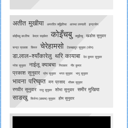
अतीत मुखीया
अमरदिप क्युँइतिचा
आस्था लस्पाली
इन्द्रसेन
कोइँचबु
खडोस सुनुवार
काेइँचबु काःतिच
केदार सङ्केत
क्युइँतबु
चेरेहामसो
चन्द्र प्रकाश
चिमरु
टेकबहादुर सुनुवार (जोन)
डा.लाल–श्याँकारेलु
थरि कायाबा
देव कुमार सुनुवार
नाईलू क्याबचा
नरेश सुनुवार
निराकार
नीर कुमार
प्रकाश सुनुवार
प्रेम सुनुवार
भगत सुनुवार
भानु सुनुवार
भावना परिष्कृत
मन प्रसाद
मौसम सुनुवार
रणवीर सुनुवार
समीर मुखिया
शोभा सुनुवार
राजु सुनुवार
साङखु
होम सुनुवार
सिर्जना (ङावाच) सुनुवार
Video
Player