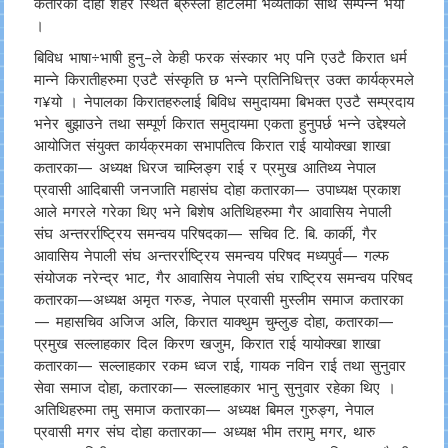
कतारको दोहा शहर स्थित ब्रुस्ली होटलमा भव्यताका साथ सम्पन्न भयो
।
बिविध भाषा÷भाषी हुनु–ले केही फरक संस्कार भए पनि एउटै किरात धर्म
मान्ने किरातीहरुमा एउटै संस्कृति छ भन्ने प्रतिनिधित्त्र उक्त कार्यक्रमले
ग¥यो । नेपालका किरातहरुलाई बिविध समुदायमा बिभक्त एउटै सम्प्रदाय
भनेर बुझाउने तथा सम्पूर्ण किरात समुदायमा एकता हुनुपर्छ भन्ने उद्देश्यले
आयोजित संयुक्त कार्यक्रमका सभापतित्व किरात राई यायोक्खा शाखा
कतारका— अध्यक्ष धिरज चाम्लिङ्ग राई र प्रमुख आतिथ्य नेपाल
प्रवासी आदिबासी जनजाति महासंघ दोहा कतारका— उपाध्यक्ष प्रकाश
आले मगरले गरेका थिए भने बिशेष अतिथिहरुमा गैर आवासिय नेपाली
संघ अन्तरर्राष्ट्रिय समन्वय परिषदका— सचिव टि. बि. कार्की, गैर
आवासिय नेपाली संघ अन्तरर्राष्ट्रिय समन्वय परिषद मध्यपुर्व— गल्फ
संयोजक नरेन्द्र भाट, गैर आवासिय नेपाली संघ राष्ट्रिय समन्वय परिषद
कतारका—अध्यक्ष अमृत गरुङ, नेपाल प्रवासी मुस्लीम समाज कतारका
— महासचिव अजिज अलि, किरात याक्थुम चुम्लुङ दोहा, कतारका—
प्रमुख सल्लाहकार दिल किरण खजुम, किरात राई यायोक्खा शाखा
कतारका— सल्लाहकार रकम ध्वज राई, गायक नविन राई तथा सुनुवार
सेवा समाज दोहा, कतारका— सल्लाहकार भानु सुनुवार रहेका थिए ।
अतिथिहरुमा तमु समाज कतारका— अध्यक्ष बिमल गुरुङ्ग, नेपाल
प्रवासी मगर संघ दोहा कतारका— अध्यक्ष भीम तरामु मगर, थारु