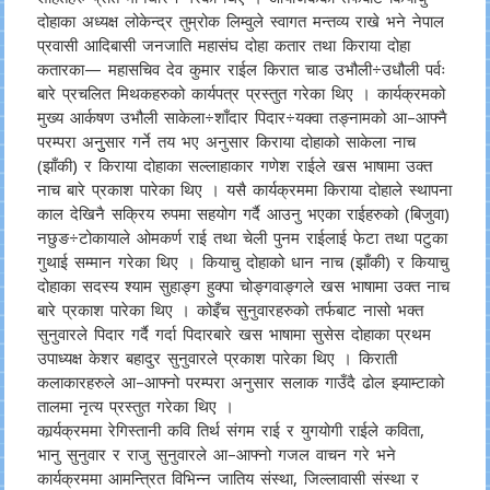
दोहाका अध्यक्ष लोकेन्द्र तुम्रोक लिम्वुले स्वागत मन्तव्य राखे भने नेपाल
प्रवासी आदिबासी जनजाति महासंघ दोहा कतार तथा किराया दोहा
कतारका— महासचिव देव कुमार राईल किरात चाड उभौली÷उधौली पर्वः
बारे प्रचलित मिथकहरुको कार्यपत्र प्रस्तुत गरेका थिए । कार्यक्रमको
मुख्य आर्कषण उभौली साकेला÷शाँदार पिदार÷यक्वा तङ्नामको आ–आफ्नै
परम्परा अनुुसार गर्ने तय भए अनुसार किराया दोहाको साकेला नाच
(झाँकी) र किराया दोहाका सल्लाहाकार गणेश राईले खस भाषामा उक्त
नाच बारे प्रकाश पारेका थिए । यसै कार्यक्रममा किराया दोहाले स्थापना
काल देखिनै सक्रिय रुपमा सहयोग गर्दै आउनु भएका राईहरुको (बिजुवा)
नछुङ÷टोकायाले ओमकर्ण राई तथा चेली पुनम राईलाई फेटा तथा पटुका
गुथाई सम्मान गरेका थिए । कियाचु दोहाको धान नाच (झाँकी) र कियाचु
दोहाका सदस्य श्याम सुहाङ्ग हुक्पा चोङ्गवाङ्गले खस भाषामा उक्त नाच
बारे प्रकाश पारेका थिए । कोइँच सुनुवारहरुको तर्फबाट नासो भक्त
सुनुवारले पिदार गर्दै गर्दा पिदारबारे खस भाषामा सुसेस दोहाका प्रथम
उपाध्यक्ष केशर बहादुर सुनुवारले प्रकाश पारेका थिए । किराती
कलाकारहरुले आ–आफ्नो परम्परा अनुसार सलाक गाउँदै ढोल झ्याम्टाको
तालमा नृत्य प्रस्तुत गरेका थिए ।
कार्र्यक्रममा रेगिस्तानी कवि तिर्थ संगम राई र युगयोगी राईले कविता,
भानु सुनुवार र राजु सुनुवारले आ–आफ्नो गजल वाचन गरे भने
कार्यक्रममा आमन्त्रित विभिन्न जातिय संस्था, जिल्लावासी संस्था र