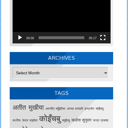
00:00
05:17
ARCHIVES
Archives
TAGS
अतीत मुखीया
अमरदिप क्युँइतिचा
आस्था लस्पाली
इन्द्रसेन
काेइँचबु
कोइँचबु
खडोस सुनुवार
काःतिच
केदार सङ्केत
क्युइँतबु
चन्द्र प्रकाश