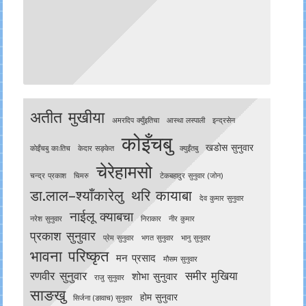
अतीत मुखीया
अमरदिप क्युँइतिचा
आस्था लस्पाली
इन्द्रसेन
कोइँचबु
खडोस सुनुवार
काेइँचबु काःतिच
केदार सङ्केत
क्युइँतबु
चेरेहामसो
चन्द्र प्रकाश
चिमरु
टेकबहादुर सुनुवार (जोन)
डा.लाल–श्याँकारेलु
थरि कायाबा
देव कुमार सुनुवार
नाईलू क्याबचा
नरेश सुनुवार
निराकार
नीर कुमार
प्रकाश सुनुवार
प्रेम सुनुवार
भगत सुनुवार
भानु सुनुवार
भावना परिष्कृत
मन प्रसाद
मौसम सुनुवार
रणवीर सुनुवार
समीर मुखिया
शोभा सुनुवार
राजु सुनुवार
साङखु
होम सुनुवार
सिर्जना (ङावाच) सुनुवार