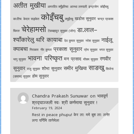
अतीत मुखीया
अमरदिप क्युँइतिचा
आस्था लस्पाली
इन्द्रसेन
काेइँचबु
कोइँचबु
खडोस सुनुवार
काःतिच
केदार सङ्केत
क्युइँतबु
चन्द्र प्रकाश
चेरेहामसो
डा.लाल–
चिमरु
टेकबहादुर सुनुवार (जोन)
श्याँकारेलु
थरि कायाबा
नाईलू
देव कुमार सुनुवार
नरेश सुनुवार
क्याबचा
प्रकाश सुनुवार
निराकार
नीर कुमार
प्रेम सुनुवार
भगत सुनुवार
भावना परिष्कृत
रणवीर
मन प्रसाद
भानु सुनुवार
मौसम सुनुवार
साङखु
सुनुवार
समीर मुखिया
शोभा सुनुवार
राजु सुनुवार
सिर्जना
होम सुनुवार
(ङावाच) सुनुवार
Chandra Prakash Sunuwar
on
भावपूर्ण
श्रद्घाञ्जली स्वः श्री कर्णमाया सुनुवार !
February 19, 2024
Rest in peace phupu! केर ला: ममे बुश ला: लने!!
लगा पर्गिमि तागेमेल!