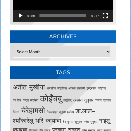
00:00
05:17
ARCHIVES
Archives
TAGS
अतीत मुखीया
अमरदिप क्युँइतिचा
आस्था लस्पाली
इन्द्रसेन
काेइँचबु
कोइँचबु
खडोस सुनुवार
काःतिच
केदार सङ्केत
क्युइँतबु
चन्द्र प्रकाश
चेरेहामसो
डा.लाल–
चिमरु
टेकबहादुर सुनुवार (जोन)
श्याँकारेलु
थरि कायाबा
नाईलू
देव कुमार सुनुवार
नरेश सुनुवार
क्याबचा
प्रकाश सुनुवार
निराकार
नीर कुमार
प्रेम सुनुवार
भगत सुनुवार