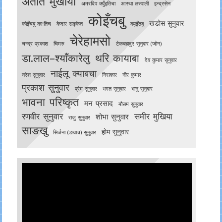
अतीत मुखीया
अमरदिप क्युँइतिचा
आस्था लस्पाली
इन्द्रसेन
कोइँचबु
खडोस सुनुवार
काेइँचबु काःतिच
केदार सङ्केत
क्युइँतबु
चेरेहामसो
चन्द्र प्रकाश
चिमरु
टेकबहादुर सुनुवार (जोन)
डा.लाल–श्याँकारेलु
थरि कायाबा
देव कुमार सुनुवार
नाईलू क्याबचा
नरेश सुनुवार
निराकार
नीर कुमार
प्रकाश सुनुवार
प्रेम सुनुवार
भगत सुनुवार
भानु सुनुवार
भावना परिष्कृत
मन प्रसाद
मौसम सुनुवार
रणवीर सुनुवार
समीर मुखिया
शोभा सुनुवार
राजु सुनुवार
साङखु
होम सुनुवार
सिर्जना (ङावाच) सुनुवार
Video
Player