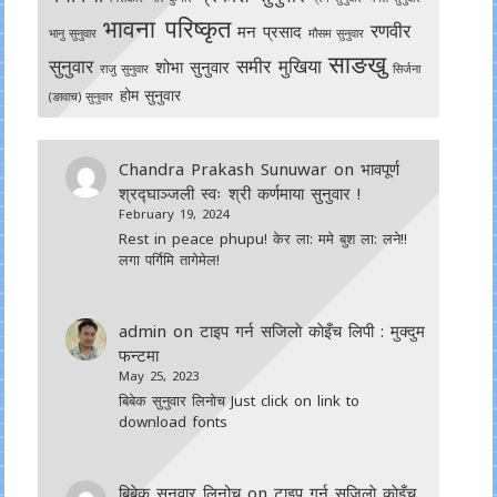
भावना परिष्कृत
रणवीर
मन प्रसाद
भानु सुनुवार
मौसम सुनुवार
साङखु
सुनुवार
समीर मुखिया
शोभा सुनुवार
राजु सुनुवार
सिर्जना
होम सुनुवार
(ङावाच) सुनुवार
Chandra Prakash Sunuwar
on
भावपूर्ण
श्रद्घाञ्जली स्वः श्री कर्णमाया सुनुवार !
February 19, 2024
Rest in peace phupu! केर ला: ममे बुश ला: लने!!
लगा पर्गिमि तागेमेल!
admin
on
टाइप गर्न सजिलाे काेइँच लिपी : मुक्दुम
फन्टमा
May 25, 2023
बिबेक सुनुवार लिनोच Just click on link to
download fonts
बिबेक सुनुवार लिनोच
on
टाइप गर्न सजिलाे काेइँच