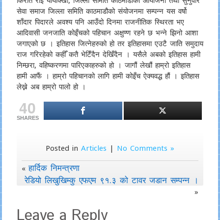
किरात र्राई यायोक्खा, जिल्ला समिति काठमाडौंको आयोजना तथा सुनुवार
सेवा समाज जिल्ला समिति काठमाडौको संयोजनमा सम्पन्न यस वर्षो
शाँदार पिदारले अवश्य पनि आउँदो दिनमा राजनीतिक स्थिरता भए
आदिवासी जनजाति कोइँचको पहिचान अक्षुण्ण रहने छ भन्ने झिनो आशा
जगाएको छ । इतिहास जित्नेहरुको हो तर इतिहासमा एउटै जाति समुदाय
राज गरिरहेको कहीँ कतै भेटिँदैन देखिँदैन । यसैले अबको इतिहास हामी
निम्छरा, वहिष्करणमा पारिएकाहरुको हो । जागौं लेखौं हाम्रो इतिहास
हामी आफैं । हाम्रो पहिचानको लागि हामी कोइँच ऐक्यवद्ध हौं । इतिहास
लेख्ने अब हाम्रो पालो हो ।
40
SHARES
Posted in
Articles
|
No Comments »
हार्दिक निमन्त्रणा
«
रेडियो लिखुखिम्कु एफएम ९१.३ को टावर जडान सम्पन्न ।
»
Leave a Reply