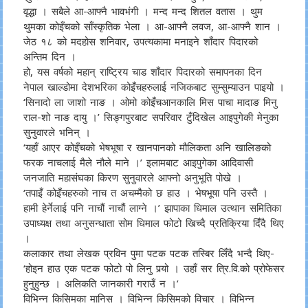
वृद्धा । सबैले आ-आफ्नै भावभंगी । मन्द मन्द शितल वतास । थुम
थुमका कोइँचको साँस्कृतिक भेला । आ-आफ्नै लवज, आ-आफ्नै शान ।
जेठ १८ को मदहोस शनिवार, उपत्यकामा मनाइने शाँदार पिदारको
अन्तिम दिन ।
हो, यस वर्षको महान् राष्ट्रिय चाड शाँदार पिदारको समापनका दिन
नेपाल खाल्डोमा देशभरिका कोइँचहरुलाई नजिकबाट सुम्सुम्याउन पाइयो ।
‘सिनादो ला जाशो नाङ । ओमो कोइँचआनकालि मिस पाचा मादाङ मिनु
राल-शो नाङ दायु ।’ सिङ्गपुरबाट सपरिवार टुँदिखेल आइपुगेकी मेनुका
सुनुवारले भनिन् ।
‘यहाँ आएर कोइँचको भेषभूषा र खानपानको मौलिकता अनि खालिङको
फरक नाचलाई मैले नौले माने ।’ इलामबाट आइपुगेका आदिवासी
जनजाति महासंघका किरण सुनुवारले आफ्नो अनुभूति पोखे ।
‘तपाइँ कोइँचहरुको नाच त अचम्मैको छ हाउ । भेषभूषा पनि उस्तै ।
हामी हेर्नेलाई पनि नाचौं नाचौं लाग्ने ।’ झापाका धिमाल उत्थान समितिका
उपाध्यक्ष तथा अनुसन्धाता सोम धिमाल फोटो खिच्दै प्रतिक्रिया दिँदै थिए
।
कलाकार तथा लेखक प्रविन पुमा पटक पटक तस्बिर लिँदै भन्दै थिए-
‘होइन हाउ एक पटक फोटो पो लिनु पर्‍यो । उहाँ सर त्रि.वि.को प्रोफेसर
हुनुहुन्छ । अलिकति जानकारी गराउँ न ।’
विभिन्न किसिमका मानिस । विभिन्न किसिमको विचार । विभिन्न