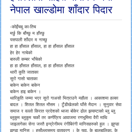
नेपाल खाल्डोमा शाँदार पिदार
-कोइँचबु काःतिच
मर्छु कि बाँच्छु म हाँस्छु
यसपाली शाँदार म नाच्छु
हा हा हाँसाल हाँसाल, हा हा हाँसाल हाँसाल
हेर हेर नाचेको
बारुली कम्बर भाँचेको
हा हा हाँसाल हाँसाल, हा हा हाँसाल हाँसाल
थारी कुति जाताका
सुरो गासो चाताका
बाकेन बाकेन बाकेन
बाकेन हाइ बाकेन ।
थारिकुति जम्मा भएर सुरो गाअसो भित्राउने महौला । आकाशमा हल्का
बादल । शितल शितल मौसम । टुँडीखेलको घाँसे मैदान । सुनुवार सेवा
समाज र वल्लो किरात प्रदेशको ध्वजा बोकेर ढोल झयाम्टाको ब्लु ब्लु
ब्लुकुम ब्लुकुम चर्को तर कर्णप्रिय आवाजमा रणभूमिमा वैरी माथि
जाइलागेका सेना जस्तै इन्द्रेनीमय रंगीबिरंगी मानिसहरुको हुल । झुण्डा
झुण्डा मानिस । हर्सोल्लासमय वातावरण । के युवा, के बालबालिका, के