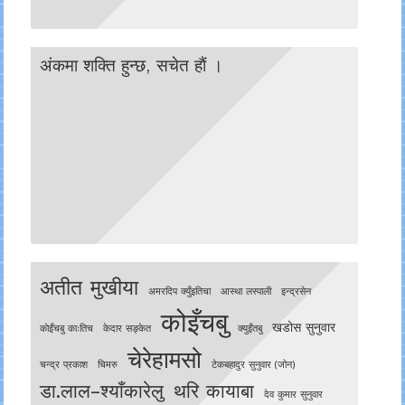
अंकमा शक्ति हुन्छ, सचेत हाैं ।
अतीत मुखीया
अमरदिप क्युँइतिचा
आस्था लस्पाली
इन्द्रसेन
कोइँचबु
खडोस सुनुवार
काेइँचबु काःतिच
केदार सङ्केत
क्युइँतबु
चेरेहामसो
चन्द्र प्रकाश
चिमरु
टेकबहादुर सुनुवार (जोन)
डा.लाल–श्याँकारेलु
थरि कायाबा
देव कुमार सुनुवार