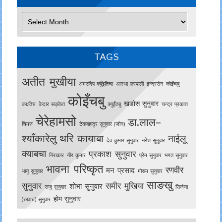
Archives
TAGS
अतीत मुखीया
अमरदिप क्युँइतिचा
आस्था लस्पाली
इन्द्रसेन
काेइँचबु
कोइँचबु
खडोस सुनुवार
काःतिच
केदार सङ्केत
क्युइँतबु
चन्द्र प्रकाश
चेरेहामसो
डा.लाल–
चिमरु
टेकबहादुर सुनुवार (जोन)
श्याँकारेलु
थरि कायाबा
नाईलू
देव कुमार सुनुवार
नरेश सुनुवार
क्याबचा
प्रकाश सुनुवार
निराकार
नीर कुमार
प्रेम सुनुवार
भगत सुनुवार
भावना परिष्कृत
रणवीर
मन प्रसाद
भानु सुनुवार
मौसम सुनुवार
साङखु
सुनुवार
समीर मुखिया
शोभा सुनुवार
राजु सुनुवार
सिर्जना
होम सुनुवार
(ङावाच) सुनुवार