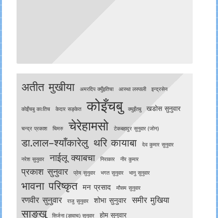
अतीत मुखीया
अमरदिप क्युँइतिचा
आस्था लस्पाली
इन्द्रसेन
कोइँचबु
खडोस सुनुवार
काेइँचबु काःतिच
केदार सङ्केत
क्युइँतबु
चेरेहामसो
चन्द्र प्रकाश
चिमरु
टेकबहादुर सुनुवार (जोन)
डा.लाल–श्याँकारेलु
थरि कायाबा
देव कुमार सुनुवार
नाईलू क्याबचा
नरेश सुनुवार
निराकार
नीर कुमार
प्रकाश सुनुवार
प्रेम सुनुवार
भगत सुनुवार
भानु सुनुवार
भावना परिष्कृत
मन प्रसाद
मौसम सुनुवार
रणवीर सुनुवार
समीर मुखिया
शोभा सुनुवार
राजु सुनुवार
साङखु
होम सुनुवार
सिर्जना (ङावाच) सुनुवार