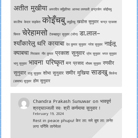
अतीत मुखीया
अमरदिप क्युँइतिचा
आस्था लस्पाली
इन्द्रसेन
काेइँचबु
कोइँचबु
खडोस सुनुवार
काःतिच
केदार सङ्केत
क्युइँतबु
चन्द्र प्रकाश
चेरेहामसो
डा.लाल–
चिमरु
टेकबहादुर सुनुवार (जोन)
श्याँकारेलु
थरि कायाबा
नाईलू
देव कुमार सुनुवार
नरेश सुनुवार
क्याबचा
प्रकाश सुनुवार
निराकार
नीर कुमार
प्रेम सुनुवार
भगत सुनुवार
भावना परिष्कृत
रणवीर
मन प्रसाद
भानु सुनुवार
मौसम सुनुवार
साङखु
सुनुवार
समीर मुखिया
शोभा सुनुवार
राजु सुनुवार
सिर्जना
होम सुनुवार
(ङावाच) सुनुवार
Chandra Prakash Sunuwar
on
भावपूर्ण
श्रद्घाञ्जली स्वः श्री कर्णमाया सुनुवार !
February 19, 2024
Rest in peace phupu! केर ला: ममे बुश ला: लने!!
लगा पर्गिमि तागेमेल!