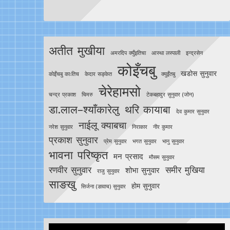
अतीत मुखीया
अमरदिप क्युँइतिचा
आस्था लस्पाली
इन्द्रसेन
कोइँचबु
खडोस सुनुवार
काेइँचबु काःतिच
केदार सङ्केत
क्युइँतबु
चेरेहामसो
चन्द्र प्रकाश
चिमरु
टेकबहादुर सुनुवार (जोन)
डा.लाल–श्याँकारेलु
थरि कायाबा
देव कुमार सुनुवार
नाईलू क्याबचा
नरेश सुनुवार
निराकार
नीर कुमार
प्रकाश सुनुवार
प्रेम सुनुवार
भगत सुनुवार
भानु सुनुवार
भावना परिष्कृत
मन प्रसाद
मौसम सुनुवार
रणवीर सुनुवार
समीर मुखिया
शोभा सुनुवार
राजु सुनुवार
साङखु
होम सुनुवार
सिर्जना (ङावाच) सुनुवार
Video