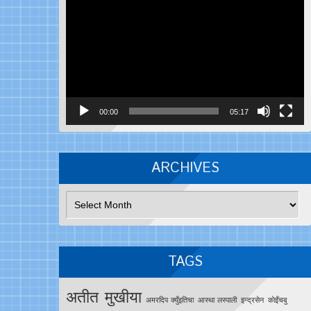
Player
00:00
05:17
ARCHIVES
Archives
TAGS
अतीत मुखीया
अमरदिप क्युँइतिचा
आस्था लस्पाली
इन्द्रसेन
काेइँचबु