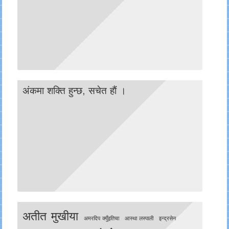
अंकमा शक्ति हुन्छ, सचेत हाैं ।
अतीत मुखीया
अमरदिप क्युँइतिचा
आस्था लस्पाली
इन्द्रसेन