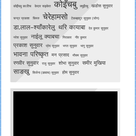
कोइँचबु
खडोस सुनुवार
काेइँचबु काःतिच
केदार सङ्केत
क्युइँतबु
चेरेहामसो
चन्द्र प्रकाश
चिमरु
टेकबहादुर सुनुवार (जोन)
डा.लाल–श्याँकारेलु
थरि कायाबा
देव कुमार सुनुवार
नाईलू क्याबचा
नरेश सुनुवार
निराकार
नीर कुमार
प्रकाश सुनुवार
प्रेम सुनुवार
भगत सुनुवार
भानु सुनुवार
भावना परिष्कृत
मन प्रसाद
मौसम सुनुवार
रणवीर सुनुवार
समीर मुखिया
शोभा सुनुवार
राजु सुनुवार
साङखु
होम सुनुवार
सिर्जना (ङावाच) सुनुवार
Video
Player