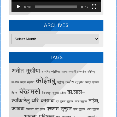
00:00
05:17
ARCHIVES
Archives
TAGS
अतीत मुखीया
अमरदिप क्युँइतिचा
आस्था लस्पाली
इन्द्रसेन
काेइँचबु
कोइँचबु
खडोस सुनुवार
काःतिच
केदार सङ्केत
क्युइँतबु
चन्द्र प्रकाश
चेरेहामसो
डा.लाल–
चिमरु
टेकबहादुर सुनुवार (जोन)
श्याँकारेलु
थरि कायाबा
नाईलू
देव कुमार सुनुवार
नरेश सुनुवार
क्याबचा
प्रकाश सुनुवार
निराकार
नीर कुमार
प्रेम सुनुवार
भगत सुनुवार
भावना परिष्कृत
रणवीर