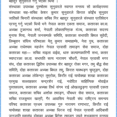
बहादुर सुनुवारले गर्नु भएको थियो ।
संस्थाका उपाध्यक्ष पुरुषोतम सुनुवारले स्वागत मन्तव्य सो कार्यक्रममा
संस्थाका सह–सचिव केशर कुमार सुनुवारले किरात कोइँच सुनुवार
जातिको चिनारी संस्थाका सचिव निर बहादुर सुनुवारले संस्थात प्रतिवेदन
प्रस्तु गर्नु भएको थियो भने नेपाल कतार एकता समाज, कतारका का.वा.
अध्यक्ष टुकानाथ शर्मा, नेपाली लोकतान्त्रिक मंञ्च, कतारका सदस्य
मुनाफ मिया, नेपाली जनसम्पर्क समिति, कतारका सभापति बिमल सुवेदी,
लिम्बुवान संघिय परिषदका येतु कुमार सम्वाहाम्फे, नेवा पुच, कतारका
अध्यक्ष राधेश्याम महर्जन नेपाल प्रवासी तामाङ्ग सेवा समाज, दोहा
कतारका महा— सचिव माइला वाईवा, थारु कल्याणकारिणी सभा, कतार
च्याप्टरका का.वा. सभापति सत्य नारायण चौधरी, नेपाल प्रवासी मगर
संघ, दोहा कतारका द्धितिय उपाध्यक्ष शेर बहादुर रोका मगर, तमु बौद्ध सेवा
समिति, दोहा कतारका अध्यक्ष बिमल तमु, किरात याक्थङ्ग चुम्लुङ्ग, दोहा
कतारका अध्यक्ष लोकेन्द्र तुम्रोक, किराँत राई यायोक्खा शाखा कतारका
प्रमुख सल्लाहकार चन्द्रशेर राई, नवोदित साहित्यिक मोवाईल
पुस्तकालय, कतारका अध्यक्ष तिर्थ संगम राई ओखलढुङ्गा प्रवासी एकता
समाज, कतारका सचिव अशोक तमाङ्ग, पाँचथर सेवा समाज, कतारका
सचिव राजकुमार खत्री, गैर आवासिय नेपाली संघ राष्ट्रिय समन्वय
परिषद कतारका प्रथम उपाध्यक्ष गुरु नारायण राणाभाट, किराँत राई
यायोक्खा शाखा कतारका अध्यक्ष धिरज राई नेपाल प्रवासी आदिबासी
जनजाति महासंघ दोहाका अध्यक्ष बिनेश तमाङ्ग ज्यूले शुभकामना मन्तव्य