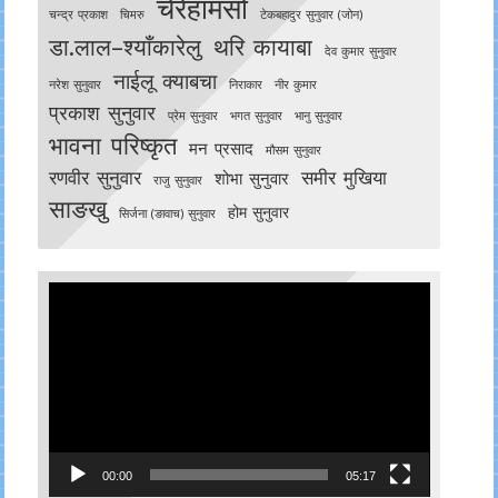
चेरेहामसो
चन्द्र प्रकाश
चिमरु
टेकबहादुर सुनुवार (जोन)
डा.लाल–श्याँकारेलु
थरि कायाबा
देव कुमार सुनुवार
नाईलू क्याबचा
नरेश सुनुवार
निराकार
नीर कुमार
प्रकाश सुनुवार
प्रेम सुनुवार
भगत सुनुवार
भानु सुनुवार
भावना परिष्कृत
मन प्रसाद
मौसम सुनुवार
रणवीर सुनुवार
समीर मुखिया
शोभा सुनुवार
राजु सुनुवार
साङखु
होम सुनुवार
सिर्जना (ङावाच) सुनुवार
Video
Player
00:00
05:17