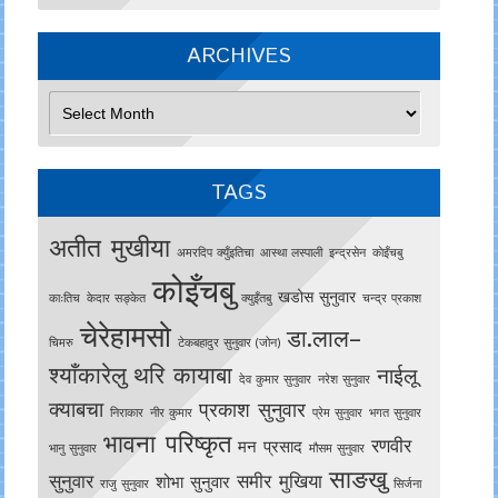
ARCHIVES
Archives
TAGS
अतीत मुखीया
अमरदिप क्युँइतिचा
आस्था लस्पाली
इन्द्रसेन
काेइँचबु
कोइँचबु
खडोस सुनुवार
काःतिच
केदार सङ्केत
क्युइँतबु
चन्द्र प्रकाश
चेरेहामसो
डा.लाल–
चिमरु
टेकबहादुर सुनुवार (जोन)
श्याँकारेलु
थरि कायाबा
नाईलू
देव कुमार सुनुवार
नरेश सुनुवार
क्याबचा
प्रकाश सुनुवार
निराकार
नीर कुमार
प्रेम सुनुवार
भगत सुनुवार
भावना परिष्कृत
रणवीर
मन प्रसाद
भानु सुनुवार
मौसम सुनुवार
साङखु
सुनुवार
समीर मुखिया
शोभा सुनुवार
राजु सुनुवार
सिर्जना