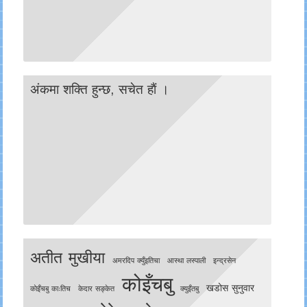
अंकमा शक्ति हुन्छ, सचेत हाैं ।
अतीत मुखीया
अमरदिप क्युँइतिचा
आस्था लस्पाली
इन्द्रसेन
कोइँचबु
खडोस सुनुवार
काेइँचबु काःतिच
केदार सङ्केत
क्युइँतबु