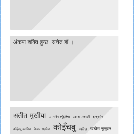
अंकमा शक्ति हुन्छ, सचेत हाैं ।
अतीत मुखीया
अमरदिप क्युँइतिचा
आस्था लस्पाली
इन्द्रसेन
कोइँचबु
खडोस सुनुवार
काेइँचबु काःतिच
केदार सङ्केत
क्युइँतबु