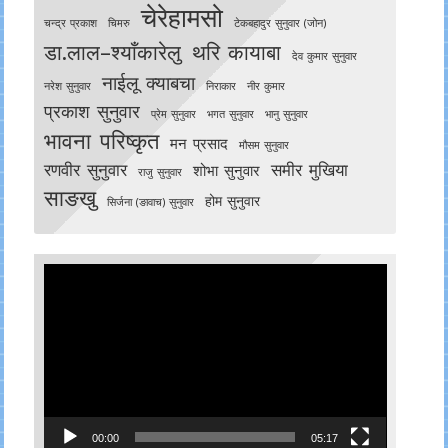
चेरेहामसो
चन्द्र प्रकाश
चिमरु
टेकबहादुर सुनुवार (जोन)
डा.लाल–श्याँकारेलु
थरि कायाबा
देव कुमार सुनुवार
नाईलू क्याबचा
नरेश सुनुवार
निराकार
नीर कुमार
प्रकाश सुनुवार
प्रेम सुनुवार
भगत सुनुवार
भानु सुनुवार
भावना परिष्कृत
मन प्रसाद
मौसम सुनुवार
रणवीर सुनुवार
समीर मुखिया
शोभा सुनुवार
राजु सुनुवार
साङखु
होम सुनुवार
सिर्जना (ङावाच) सुनुवार
Video
Player
00:00
05:17