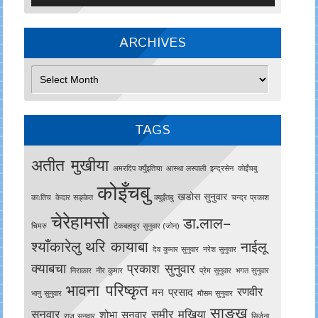
ARCHIVES
Archives
TAGS
अतीत मुखीया
अमरदिप क्युँइतिचा
आस्था लस्पाली
इन्द्रसेन
काेइँचबु
कोइँचबु
खडोस सुनुवार
काःतिच
केदार सङ्केत
क्युइँतबु
चन्द्र प्रकाश
चेरेहामसो
डा.लाल–
चिमरु
टेकबहादुर सुनुवार (जोन)
श्याँकारेलु
थरि कायाबा
नाईलू
देव कुमार सुनुवार
नरेश सुनुवार
क्याबचा
प्रकाश सुनुवार
निराकार
नीर कुमार
प्रेम सुनुवार
भगत सुनुवार
भावना परिष्कृत
रणवीर
मन प्रसाद
भानु सुनुवार
मौसम सुनुवार
साङखु
सुनुवार
समीर मुखिया
शोभा सुनुवार
राजु सुनुवार
सिर्जना