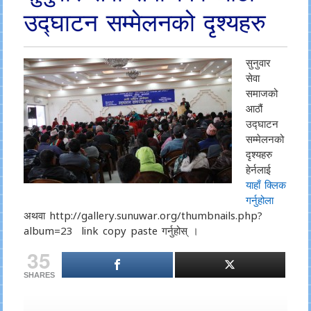
उद्घाटन सम्मेलनको दृश्यहरु
सुनुवार
सेवा
समाजको
आठौं
उद्घाटन
सम्मेलनको
दृश्यहरु
हेर्नलाई
याहाँ क्लिक
गर्नुहोला
अथवा http://gallery.sunuwar.org/thumbnails.php?
album=23 link copy paste गर्नुहोस् ।
35
SHARES