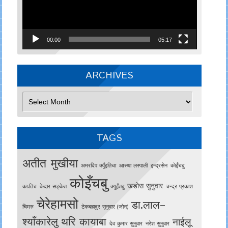
00:00
05:17
ARCHIVES
Archives
TAGS
अतीत मुखीया
अमरदिप क्युँइतिचा
आस्था लस्पाली
इन्द्रसेन
काेइँचबु
कोइँचबु
खडोस सुनुवार
काःतिच
केदार सङ्केत
क्युइँतबु
चन्द्र प्रकाश
चेरेहामसो
डा.लाल–
चिमरु
टेकबहादुर सुनुवार (जोन)
श्याँकारेलु
थरि कायाबा
नाईलू
देव कुमार सुनुवार
नरेश सुनुवार