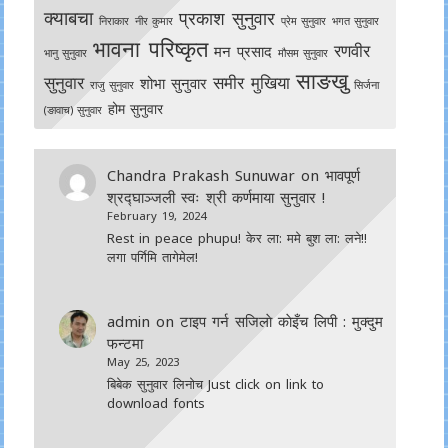
क्याबचा
प्रकाश सुनुवार
निराकार
नीर कुमार
प्रेम सुनुवार
भगत सुनुवार
भावना परिष्कृत
रणवीर
मन प्रसाद
भानु सुनुवार
मौसम सुनुवार
साङखु
सुनुवार
समीर मुखिया
शोभा सुनुवार
राजु सुनुवार
सिर्जना
होम सुनुवार
(ङावाच) सुनुवार
Chandra Prakash Sunuwar
on
भावपूर्ण
श्रद्घाञ्जली स्वः श्री कर्णमाया सुनुवार !
February 19, 2024
Rest in peace phupu! केर ला: ममे बुश ला: लने!!
लगा पर्गिमि तागेमेल!
admin
on
टाइप गर्न सजिलाे काेइँच लिपी : मुक्दुम
फन्टमा
May 25, 2023
बिबेक सुनुवार लिनोच Just click on link to
download fonts