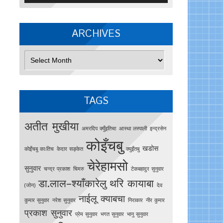
ARCHIVES
Archives
TAGS
अतीत मुखीया
अमरदिप क्युँइतिचा
आस्था लस्पाली
इन्द्रसेन
कोइँचबु
खडोस
काेइँचबु काःतिच
केदार सङ्केत
क्युइँतबु
चेरेहामसो
सुनुवार
चन्द्र प्रकाश
चिमरु
टेकबहादुर सुनुवार
डा.लाल–श्याँकारेलु
थरि कायाबा
(जोन)
देव
नाईलू क्याबचा
कुमार सुनुवार
नरेश सुनुवार
निराकार
नीर कुमार
प्रकाश सुनुवार
प्रेम सुनुवार
भगत सुनुवार
भानु सुनुवार