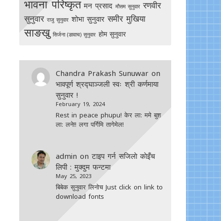
भावना परिष्कृत
रणवीर
मन प्रसाद
मौसम सुनुवार
सुनुवार
समीर मुखिया
शोभा सुनुवार
राजु सुनुवार
साङखु
होम सुनुवार
सिर्जना (ङावाच) सुनुवार
Chandra Prakash Sunuwar
on
भावपूर्ण श्रद्घाञ्जली स्वः श्री कर्णमाया
सुनुवार !
February 19, 2024
Rest in peace phupu! केर ला: ममे बुश
ला: लने!! लगा पर्गिमि तागेमेल!
admin
on
टाइप गर्न सजिलाे काेइँच
लिपी : मुक्दुम फन्टमा
May 25, 2023
बिबेक सुनुवार लिनोच Just click on link to
download fonts