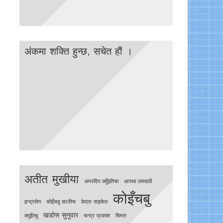
अंकमा शक्ति हुन्छ, सचेत हाैं ।
अतीत मुखीया
अमरदिप क्युँइतिचा
आस्था लस्पाली
कोइँचबु
इन्द्रसेन
काेइँचबु काःतिच
केदार सङ्केत
खडोस सुनुवार
क्युइँतबु
चन्द्र प्रकाश
चिमरु