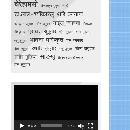
चेरेहामसो
टेकबहादुर सुनुवार (जोन)
डा.लाल–श्याँकारेलु
थरि कायाबा
नाईलू क्याबचा
देव कुमार सुनुवार
नरेश सुनुवार
निराकार
प्रकाश सुनुवार
नीर कुमार
प्रेम सुनुवार
भगत सुनुवार
भावना परिष्कृत
मन प्रसाद
भानु सुनुवार
रणवीर सुनुवार
शोभा सुनुवार
मौसम सुनुवार
राजु सुनुवार
साङखु
समीर मुखिया
सिर्जना (ङावाच) सुनुवार
होम सुनुवार
Video
Player
00:00
05:17