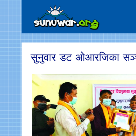
सुनुवार डट ओआरजिका सञ्चा