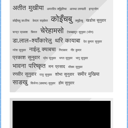
अतीत मुखीया
अमरदिप क्युँइतिचा
आस्था लस्पाली
इन्द्रसेन
कोइँचबु
खडोस सुनुवार
काेइँचबु काःतिच
केदार सङ्केत
क्युइँतबु
चेरेहामसो
चन्द्र प्रकाश
चिमरु
टेकबहादुर सुनुवार (जोन)
डा.लाल–श्याँकारेलु
थरि कायाबा
देव कुमार सुनुवार
नाईलू क्याबचा
नरेश सुनुवार
निराकार
नीर कुमार
प्रकाश सुनुवार
प्रेम सुनुवार
भगत सुनुवार
भानु सुनुवार
भावना परिष्कृत
मन प्रसाद
मौसम सुनुवार
रणवीर सुनुवार
समीर मुखिया
शोभा सुनुवार
राजु सुनुवार
साङखु
होम सुनुवार
सिर्जना (ङावाच) सुनुवार
Video
Player