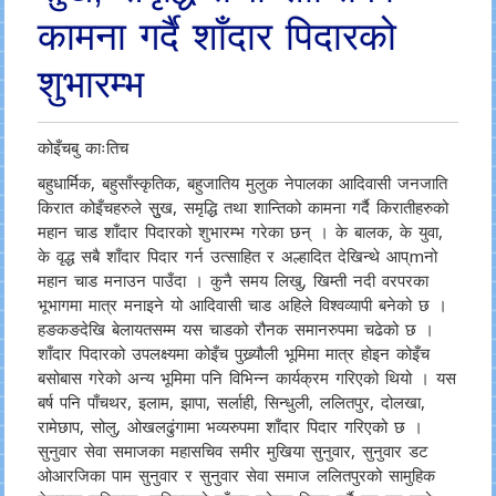
कामना गर्दै शाँदार पिदारको
शुभारम्भ
कोइँचबु काःतिच
बहुधार्मिक, बहुसाँस्कृतिक, बहुजातिय मुलुक नेपालका आदिवासी जनजाति
किरात कोइँचहरुले सुुख, समृद्धि तथा शान्तिको कामना गर्दै किरातीहरुको
महान चाड शाँदार पिदारको शुभारम्भ गरेका छन् । के बालक, के युवा,
के वृद्ध सबै शाँदार पिदार गर्न उत्साहित र अल्हादित देखिन्थे आप्mनो
महान चाड मनाउन पाउँदा । कुनै समय लिखु, खिम्ती नदी वरपरका
भूभागमा मात्र मनाइने यो आदिवासी चाड अहिले विश्वव्यापी बनेको छ ।
हङकङदेखि बेलायतसम्म यस चाडको रौनक समानरुपमा चढेको छ ।
शाँदार पिदारको उपलक्ष्यमा कोइँच पुख्र्यौली भूमिमा मात्र होइन कोइँच
बसोबास गरेको अन्य भूमिमा पनि विभिन्न कार्यक्रम गरिएको थियो । यस
बर्ष पनि पाँचथर, इलाम, झापा, सर्लाही, सिन्धुली, ललितपुर, दोलखा,
रामेछाप, सोलु, ओखलढुंगामा भव्यरुपमा शाँदार पिदार गरिएको छ ।
सुनुवार सेवा समाजका महासचिव समीर मुखिया सुनुवार, सुनुवार डट
ओआरजिका पाम सुनुवार र सुनुवार सेवा समाज ललितपुरको सामुहिक