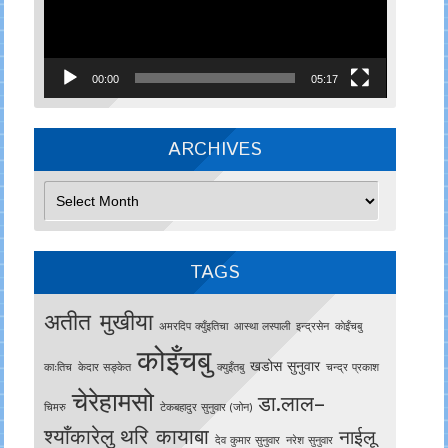
00:00
05:17
ARCHIVES
Archives
TAGS
अतीत मुखीया
अमरदिप क्युँइतिचा
आस्था लस्पाली
इन्द्रसेन
काेइँचबु
कोइँचबु
खडोस सुनुवार
काःतिच
केदार सङ्केत
क्युइँतबु
चन्द्र प्रकाश
चेरेहामसो
डा.लाल–
चिमरु
टेकबहादुर सुनुवार (जोन)
श्याँकारेलु
थरि कायाबा
नाईलू
देव कुमार सुनुवार
नरेश सुनुवार