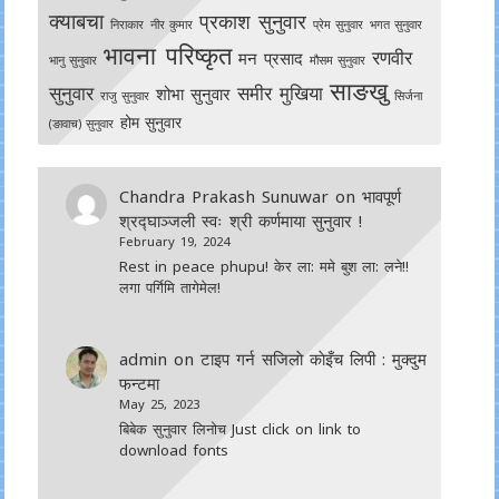
क्याबचा
प्रकाश सुनुवार
निराकार
नीर कुमार
प्रेम सुनुवार
भगत सुनुवार
भावना परिष्कृत
रणवीर
मन प्रसाद
भानु सुनुवार
मौसम सुनुवार
साङखु
सुनुवार
समीर मुखिया
शोभा सुनुवार
राजु सुनुवार
सिर्जना
होम सुनुवार
(ङावाच) सुनुवार
Chandra Prakash Sunuwar
on
भावपूर्ण
श्रद्घाञ्जली स्वः श्री कर्णमाया सुनुवार !
February 19, 2024
Rest in peace phupu! केर ला: ममे बुश ला: लने!!
लगा पर्गिमि तागेमेल!
admin
on
टाइप गर्न सजिलाे काेइँच लिपी : मुक्दुम
फन्टमा
May 25, 2023
बिबेक सुनुवार लिनोच Just click on link to
download fonts