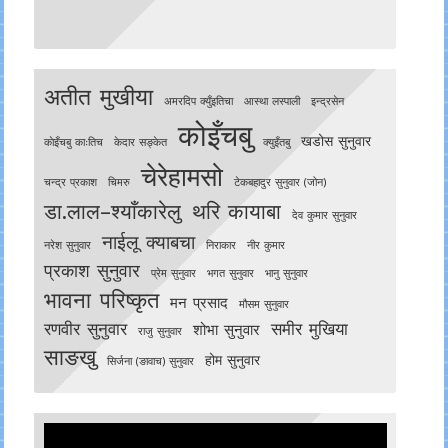
अतीत मुखीया
अमरदिप क्युँइतिचा
आस्था लस्पाली
इन्द्रसेन
कोइँचबु
खडोस सुनुवार
काेइँचबु काःतिच
केदार सङ्केत
क्युइँतबु
चेरेहामसो
चन्द्र प्रकाश
चिमरु
टेकबहादुर सुनुवार (जोन)
डा.लाल–श्याँकारेलु
थरि कायाबा
देव कुमार सुनुवार
नाईलू क्याबचा
नरेश सुनुवार
निराकार
नीर कुमार
प्रकाश सुनुवार
प्रेम सुनुवार
भगत सुनुवार
भानु सुनुवार
भावना परिष्कृत
मन प्रसाद
मौसम सुनुवार
रणवीर सुनुवार
समीर मुखिया
शोभा सुनुवार
राजु सुनुवार
साङखु
होम सुनुवार
सिर्जना (ङावाच) सुनुवार
Video