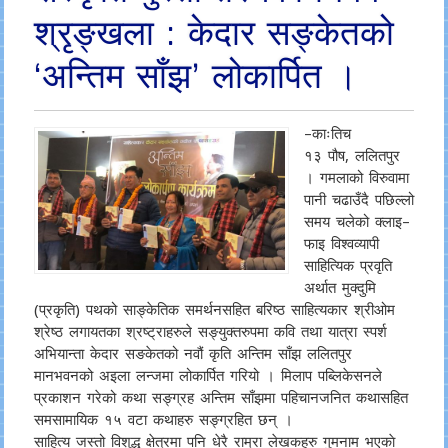
श्रृङ्खला : केदार सङ्केतको
‘अन्तिम साँझ’ लोकार्पित ।
–काःतिच
१३ पौष, ललितपुर
। गमलाको विरुवामा
पानी चढाउँदै पछिल्लो
समय चलेको क्लाइ–
फाइ विश्वव्यापी
साहित्यिक प्रवृति
अर्थात मुक्दुमि
(प्रकृति) पथको साङ्केतिक समर्थनसहित बरिष्ठ साहित्यकार श्रीओम
श्रेष्ठ लगायतका श्रष्ट्राहरुले सङ्युक्तरुपमा कवि तथा यात्रा स्पर्श
अभियान्ता केदार सङकेतको नवौं कृति अन्तिम साँझ ललितपुर
मानभवनको अइला लन्जमा लोकार्पित गरियो । मिलाप पब्लिकेसनले
प्रकाशन गरेको कथा सङ्ग्रह अन्तिम साँझमा पहिचानजनित कथासहित
समसामायिक १५ वटा कथाहरु सङ्ग्रहित छन् ।
साहित्य जस्तो विशुद्ध क्षेत्रमा पनि धेरै राम्रा लेखकहरु गुमनाम भएकाे