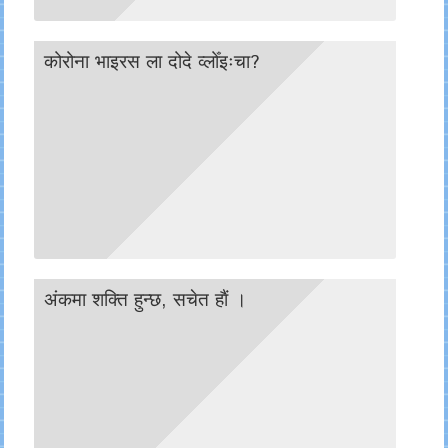
कोरोना भाइरस ला दोदे व्लोँइःचा?
अंकमा शक्ति हुन्छ, सचेत हाैं ।