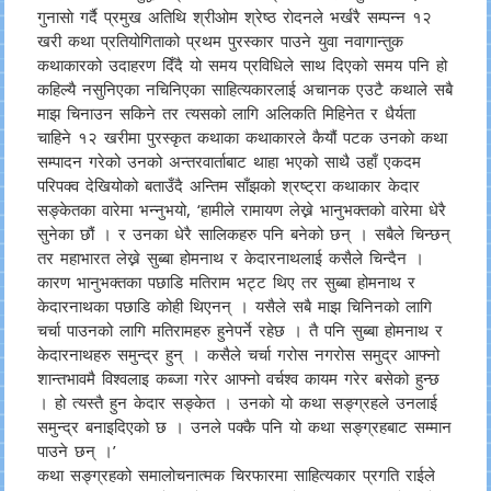
गुनासाे गर्दै प्रमुख अतिथि श्रीओम श्रेष्ठ राेदनले भर्खरै सम्पन्न १२
खरी कथा प्रतियोगिताको प्रथम पुरस्कार पाउने युवा नवागान्तुक
कथाकारको उदाहरण दिँदै यो समय प्रविधिले साथ दिएको समय पनि हो
कहिल्यै नसुनिएका नचिनिएका साहित्यकारलाई अचानक एउटै कथाले सबै
माझ चिनाउन सकिने तर त्यसको लागि अलिकति मिहिनेत र धैर्यता
चाहिने १२ खरीमा पुरस्कृत कथाका कथाकारले कैयौं पटक उनकाे कथा
सम्पादन गरेको उनको अन्तरवार्ताबाट थाहा भएको साथै उहाँ एकदम
परिपक्व देखियोको बताउँदै अन्तिम साँझको श्रष्ट्रा कथाकार केदार
सङ्केतका वारेमा भन्नुभयो, ‘हामीले रामायण लेख्ने भानुभक्तको वारेमा धेरै
सुनेका छौं । र उनका धेरै सालिकहरु पनि बनेको छन् । सबैले चिन्छन्
तर महाभारत लेख्ने सुब्बा होमनाथ र केदारनाथलाई कसैले चिन्दैन ।
कारण भानुभक्तका पछाडि मतिराम भट्ट थिए तर सुब्बा होमनाथ र
केदारनाथका पछाडि कोही थिएनन् । यसैले सबै माझ चिनिनको लागि
चर्चा पाउनको लागि मतिरामहरु हुनेपर्ने रहेछ । तै पनि सुब्बा होमनाथ र
केदारनाथहरु समुन्द्र हुन् । कसैले चर्चा गरोस नगरोस समुद्र आफ्नो
शान्तभावमै विश्वलाइ कब्जा गरेर आफ्नो वर्चश्व कायम गरेर बसेको हुन्छ
। हो त्यस्तै हुन केदार सङ्केत । उनको यो कथा सङ्ग्रहले उनलाई
समुन्द्र बनाइदिएको छ । उनले पक्कै पनि यो कथा सङ्ग्रहबाट सम्मान
पाउने छन् ।’
कथा सङ्ग्रहको समालोचनात्मक चिरफारमा साहित्यकार प्रगति राईले