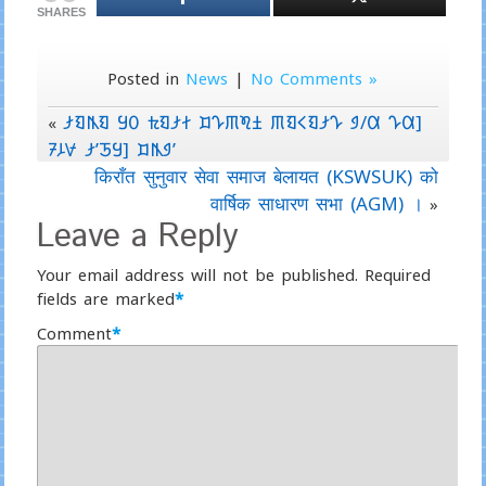
SHARES
Posted in
News
|
No Comments »
𑯎𑯖𑯄𑯖 𑯊𑯑 𑯆𑯖𑯎𑯃 𑯀𑯅𑯇𑯍𑯂 𑯇𑯖𑯌𑯖𑯎𑯅 𑯈/𑯙 𑯅𑯙]
«
𑯒𑯐𑯏 𑯎’𑯗𑯊] 𑯀𑯄𑯈’
किराँत सुनुवार सेवा समाज बेलायत (KSWSUK) को
वार्षिक साधारण सभा (AGM) ।
»
Leave a Reply
Your email address will not be published.
Required
fields are marked
*
Comment
*