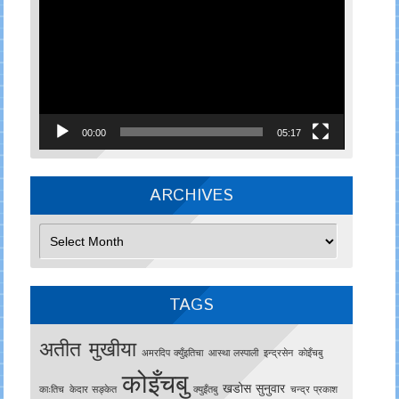
Player
00:00
05:17
ARCHIVES
Archives
TAGS
अतीत मुखीया
अमरदिप क्युँइतिचा
आस्था लस्पाली
इन्द्रसेन
काेइँचबु
कोइँचबु
खडोस सुनुवार
काःतिच
केदार सङ्केत
क्युइँतबु
चन्द्र प्रकाश