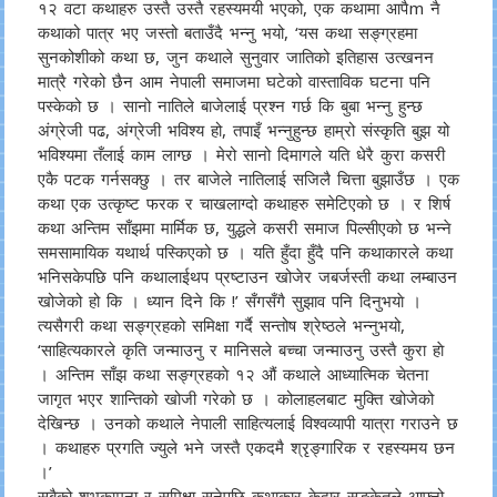
१२ वटा कथाहरु उस्तै उस्तै रहस्यमयी भएको, एक कथामा आपैm नै
कथाको पात्र भए जस्तो बताउँदै भन्नु भयो, ‘यस कथा सङ्ग्रहमा
सुनकोशीको कथा छ, जुन कथाले सुनुवार जातिको इतिहास उत्खनन
मात्रै गरेको छैन आम नेपाली समाजमा घटेको वास्ताविक घटना पनि
पस्केको छ । सानो नातिले बाजेलाई प्रश्न गर्छ कि बुबा भन्नु हुन्छ
अंग्रेजी पढ, अंग्रेजी भविश्य हो, तपाइँ भन्नुहुन्छ हाम्रो संस्कृति बुझ यो
भविश्यमा तँलाई काम लाग्छ । मेरो सानो दिमागले यति धेरै कुरा कसरी
एकै पटक गर्नसक्छु । तर बाजेले नातिलाई सजिलै चित्ता बुझाउँछ । एक
कथा एक उत्कृष्ट फरक र चाखलाग्दो कथाहरु समेटिएको छ । र शिर्ष
कथा अन्तिम साँझमा मार्मिक छ, युद्धले कसरी समाज पिल्सीएको छ भन्ने
समसामायिक यथार्थ पस्किएको छ । यति हुँदा हुँदै पनि कथाकारले कथा
भनिसकेपछि पनि कथालाईथप प्रष्टाउन खोजेर जबर्जस्ती कथा लम्बाउन
खोजेको हो कि । ध्यान दिने कि !’ सँगसँगै सुझाव पनि दिनुभयाे ।
त्यसैगरी कथा सङ्ग्रहको समिक्षा गर्दै सन्तोष श्रेष्ठले भन्नुभयो,
‘साहित्यकारले कृति जन्माउनु र मानिसले बच्चा जन्माउनु उस्तै कुरा हाे
। अन्तिम साँझ कथा सङ्ग्रहकाे १२ औं कथाले आध्यात्मिक चेतना
जागृत भएर शान्तिको खोजी गरेको छ । कोलाहलबाट मुक्ति खोजेको
देखिन्छ । उनको कथाले नेपाली साहित्यलाई विश्वव्यापी यात्रा गराउने छ
। कथाहरु प्रगति ज्युले भने जस्तै एकदमै श्रृङ्गारिक र रहस्यमय छन
।’
सबैको शुभकामना र समिक्षा सुनेपछि कथाकार केदार सङ्केतले आफ्नो