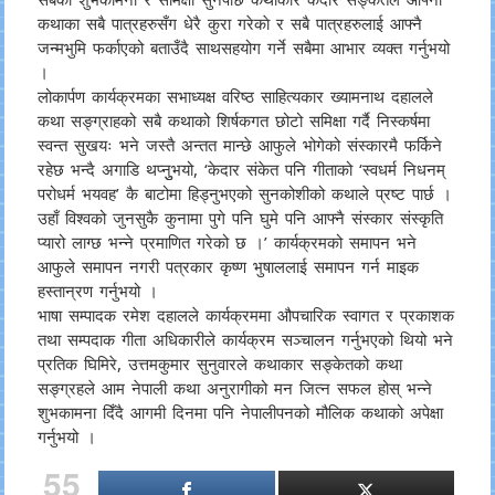
कथाका सबै पात्रहरुसँग धेरै कुरा गरेकाे र सबै पात्रहरुलाई आफ्नै
जन्मभुमि फर्काएको बताउँदै साथसहयोग गर्ने सबैमा आभार व्यक्त गर्नुभयो
।
लोकार्पण कार्यक्रमका सभाध्यक्ष वरिष्ठ साहित्यकार ख्यामनाथ दहालले
कथा सङ्ग्राहको सबै कथाको शिर्षकगत छोटो समिक्षा गर्दै निस्कर्षमा
स्वन्त सुखयः भने जस्तै अन्तत मान्छे आफुले भोगेको संस्कारमै फर्किने
रहेछ भन्दै अगाडि थप्नुुभयो, ‘केदार संकेत पनि गीताको ‘स्वधर्म निधनम्
परोधर्म भयवह’ कै बाटोमा हिड्नुभएको सुनकोशीको कथाले प्रष्ट पार्छ ।
उहाँ विश्वको जुनसुकै कुनामा पुगे पनि घुमे पनि आफ्नै संस्कार संस्कृति
प्यारो लाग्छ भन्ने प्रमाणित गरेको छ ।’ कार्यक्रमको समापन भने
आफुले समापन नगरी पत्रकार कृष्ण भुषाललाई समापन गर्न माइक
हस्तान्रण गर्नुभयो ।
भाषा सम्पादक रमेश दहालले कार्यक्रममा औपचारिक स्वागत र प्रकाशक
तथा सम्पदाक गीता अधिकारीले कार्यक्रम सञ्चालन गर्नुभएको थियो भने
प्रतिक घिमिरे, उत्तमकुमार सुनुवारले कथाकार सङ्केतको कथा
सङ्ग्रहले आम नेपाली कथा अनुरागीको मन जित्न सफल होस् भन्ने
शुभकामना दिँदै आगमी दिनमा पनि नेपालीपनको मौलिक कथाको अपेक्षा
गर्नुभयो ।
55