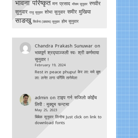
भावना परिष्कृत
रणवीर
मन प्रसाद
मौसम सुनुवार
सुनुवार
समीर मुखिया
शोभा सुनुवार
राजु सुनुवार
साङखु
होम सुनुवार
सिर्जना (ङावाच) सुनुवार
Chandra Prakash Sunuwar
on
भावपूर्ण श्रद्घाञ्जली स्वः श्री कर्णमाया
सुनुवार !
February 19, 2024
Rest in peace phupu! केर ला: ममे बुश
ला: लने!! लगा पर्गिमि तागेमेल!
admin
on
टाइप गर्न सजिलाे काेइँच
लिपी : मुक्दुम फन्टमा
May 25, 2023
बिबेक सुनुवार लिनोच Just click on link to
download fonts