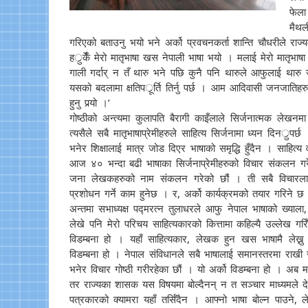
फेला
मैथल
गरिएको बताउनु भयो भने अर्को प्रवचनकर्ता शान्ति चौधरीले राज्यल
हर्ुर्केँ मेरो मातृभाषा खस नेपाली भाषा भयो । मलाई मेरो मातृभ
गाली गर्दार् न तँ थारु भने पछि कुनै पनि थारुले आफुलाई थारु 
यसको बदलामा क्षतिपर्ूर्ति तिर्नु पर्छ । आम आदिवासी जनजातिहरु
हुनु पर्‍यो ।’
गोष्ठीको अन्त्यमा कुलापति बैरागी काइँलाले सिर्जनात्मक लेखनमा
त्यसैले
सबै मातृभाषाप्रेमीहरुले साहित्य सिर्जनामा ध्यन दिनर्ुपर्छ 
भनेर शिक्षालाई मात्र जोड दिएर भाषाको समृद्धि हुँदैन । साहित्य वृ
आज ४० भन्दा बढी भाषाका सिर्जनाप्रेमीहरुको विचार संकलन गर
जना लेखकहरुको नाम संकलन गरेको छौं । ती सबै विचारलाई ह
प्रशोधन गर्ने काम हुनेछ । र, अर्को कार्यक्रमको तयार गरिने छ
अन्तमा सभाध्यक्ष पद्मरत्न तुलाधरले आफु नेपाल भाषाको ख्याला
लेखे पनि मेरो परिचय साहित्यकारको कित्तामा कहिल्यै उल्लेख गरि
विडम्बना हो । यहाँ साहित्यकार, लेखक हुन खस भाषामै लेख्नु
विडम्बना हो । नेपाल संविधानले सबै भाषालाई समानस्तरमा राखी स
भनेर विचार गोष्ठी गरीरहेका छौं । यो अर्को विडम्बना हो । अब मा
तर राज्यका शासक यस विषयमा बोल्दैनन् न त सञ्चार माध्यमले दे
पत्रकारको क्यामरा यहाँ तर्सिँदैन । आफ्नो भाषा बोल्न पाउने, ल