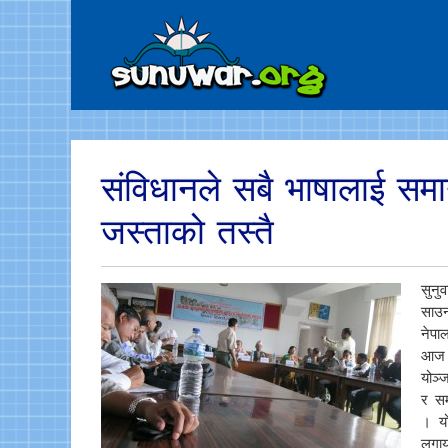
संविधानले सबै भाषालाई स
जस्ताको तस्तै
सुनु
साउन
नेपाल
आज न
योञ्
र सम
। यो
लगाय