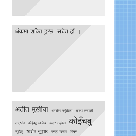
अंकमा शक्ति हुन्छ, सचेत हाैं ।
अतीत मुखीया
अमरदिप क्युँइतिचा
आस्था लस्पाली
कोइँचबु
इन्द्रसेन
काेइँचबु काःतिच
केदार सङ्केत
खडोस सुनुवार
क्युइँतबु
चन्द्र प्रकाश
चिमरु