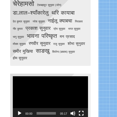
चेरेहामसो
टेकबहादुर सुनुवार (जोन)
डा.लाल–श्याँकारेलु
थरि कायाबा
नाईलू क्याबचा
देव कुमार सुनुवार
नरेश सुनुवार
निराकार
प्रकाश सुनुवार
नीर कुमार
प्रेम सुनुवार
भगत सुनुवार
भावना परिष्कृत
मन प्रसाद
भानु सुनुवार
रणवीर सुनुवार
शोभा सुनुवार
मौसम सुनुवार
राजु सुनुवार
साङखु
समीर मुखिया
सिर्जना (ङावाच) सुनुवार
होम सुनुवार
Video
Player
00:00
05:17