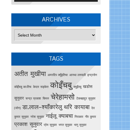
ARCHIVES
Archives
TAGS
अतीत मुखीया
अमरदिप क्युँइतिचा
आस्था लस्पाली
इन्द्रसेन
कोइँचबु
खडोस
काेइँचबु काःतिच
केदार सङ्केत
क्युइँतबु
चेरेहामसो
सुनुवार
चन्द्र प्रकाश
चिमरु
टेकबहादुर सुनुवार
डा.लाल–श्याँकारेलु
थरि कायाबा
(जोन)
देव
नाईलू क्याबचा
कुमार सुनुवार
नरेश सुनुवार
निराकार
नीर कुमार
प्रकाश सुनुवार
प्रेम सुनुवार
भगत सुनुवार
भानु सुनुवार