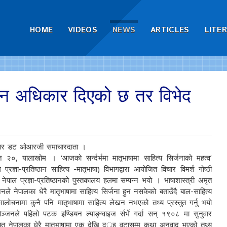
HOME
VIDEOS
NEWS
ARTICLES
LITE
मान अधिकार दिएको छ तर विभेद
वार डट ओआरजी समाचारदाता ।
 २०, यालाखोम । ‘आजको सर्न्दर्भमा मातृभाषामा साहित्य सिर्जनाको महत्व’
 प्रज्ञा-प्रतिष्ठान साहित्य -मातृभाषा) विभागद्वारा आयोजित विचार विमर्श गोष्ठी
ेपाल प्रज्ञा-प्रतिष्ठानको पुस्तकालय हलमा सम्पन्न भयो । भाषाशास्त्री अमृत
जनले नेपालका धेरै मातृभाषामा साहित्य सिर्जना हुन नसकेको बताउँदै बाल-साहित्य
ालोचनामा कुनै पनि मातृभाषामा साहित्य लेखन नभएको तथ्य प्रस्तुत गर्नु भयो
ञ्जनले पहिलो पटक इण्डियन ल्याङ्ग्वाइज र्सर्भे गर्दा सन् १९०८ मा सुनुवार
त नेपालका धेरै मातृभाषामा एक देखि दर्ुइ वटासम्म कथा अनुवाद भएको तथ्य