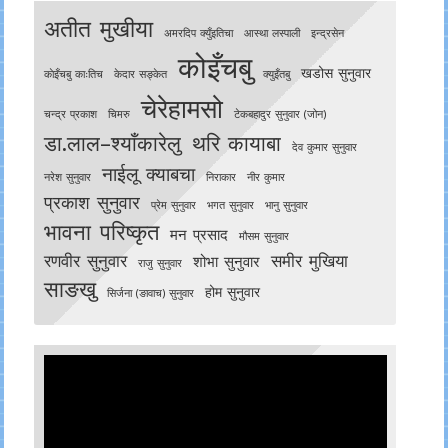
अतीत मुखीया
अमरदिप क्युँइतिचा
आस्था लस्पाली
इन्द्रसेन
कोइँचबु
खडोस सुनुवार
काेइँचबु काःतिच
केदार सङ्केत
क्युइँतबु
चेरेहामसो
चन्द्र प्रकाश
चिमरु
टेकबहादुर सुनुवार (जोन)
डा.लाल–श्याँकारेलु
थरि कायाबा
देव कुमार सुनुवार
नाईलू क्याबचा
नरेश सुनुवार
निराकार
नीर कुमार
प्रकाश सुनुवार
प्रेम सुनुवार
भगत सुनुवार
भानु सुनुवार
भावना परिष्कृत
मन प्रसाद
मौसम सुनुवार
रणवीर सुनुवार
समीर मुखिया
शोभा सुनुवार
राजु सुनुवार
साङखु
होम सुनुवार
सिर्जना (ङावाच) सुनुवार
Video
Player