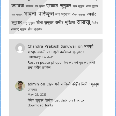
क्याबचा
प्रकाश सुनुवार
निराकार
नीर कुमार
प्रेम सुनुवार
भगत सुनुवार
भावना परिष्कृत
रणवीर
मन प्रसाद
भानु सुनुवार
मौसम सुनुवार
साङखु
सुनुवार
समीर मुखिया
शोभा सुनुवार
राजु सुनुवार
सिर्जना
होम सुनुवार
(ङावाच) सुनुवार
Chandra Prakash Sunuwar
on
भावपूर्ण
श्रद्घाञ्जली स्वः श्री कर्णमाया सुनुवार !
February 19, 2024
Rest in peace phupu! केर ला: ममे बुश ला: लने!!
लगा पर्गिमि तागेमेल!
admin
on
टाइप गर्न सजिलाे काेइँच लिपी : मुक्दुम
फन्टमा
May 25, 2023
बिबेक सुनुवार लिनोच Just click on link to
download fonts