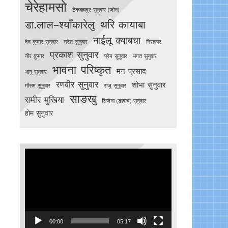
चेरेहामसो
टेकबहादुर सुनुवार (जोन)
डा.लाल–श्याँकारेलु
थरि कायाबा
नाईलू क्याबचा
देव कुमार सुनुवार
नरेश सुनुवार
निराकार
प्रकाश सुनुवार
नीर कुमार
प्रेम सुनुवार
भगत सुनुवार
भावना परिष्कृत
मन प्रसाद
भानु सुनुवार
रणवीर सुनुवार
शोभा सुनुवार
मौसम सुनुवार
राजु सुनुवार
साङखु
समीर मुखिया
सिर्जना (ङावाच) सुनुवार
होम सुनुवार
Video
Player
00:00
05:17