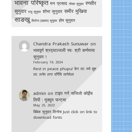
भावना परिष्कृत
रणवीर
मन प्रसाद
मौसम सुनुवार
सुनुवार
समीर मुखिया
शोभा सुनुवार
राजु सुनुवार
साङखु
होम सुनुवार
सिर्जना (ङावाच) सुनुवार
Chandra Prakash Sunuwar
on
भावपूर्ण श्रद्घाञ्जली स्वः श्री कर्णमाया
सुनुवार !
February 19, 2024
Rest in peace phupu! केर ला: ममे बुश
ला: लने!! लगा पर्गिमि तागेमेल!
admin
on
टाइप गर्न सजिलाे काेइँच
लिपी : मुक्दुम फन्टमा
May 25, 2023
बिबेक सुनुवार लिनोच Just click on link to
download fonts