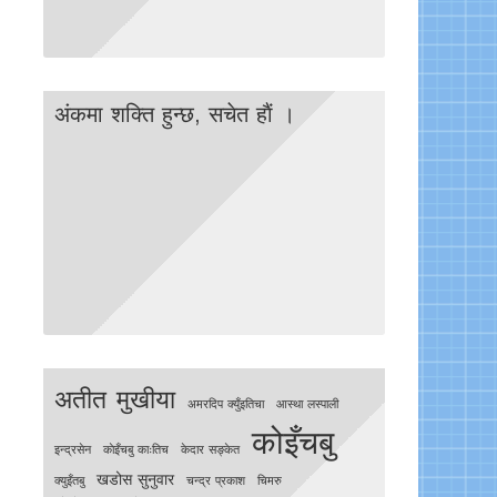
अंकमा शक्ति हुन्छ, सचेत हाैं ।
अतीत मुखीया
अमरदिप क्युँइतिचा
आस्था लस्पाली
कोइँचबु
इन्द्रसेन
काेइँचबु काःतिच
केदार सङ्केत
खडोस सुनुवार
क्युइँतबु
चन्द्र प्रकाश
चिमरु