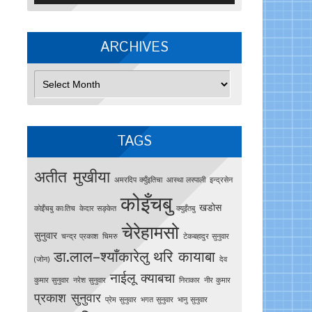
ARCHIVES
Archives
TAGS
अतीत मुखीया
अमरदिप क्युँइतिचा
आस्था लस्पाली
इन्द्रसेन
कोइँचबु
खडोस
काेइँचबु काःतिच
केदार सङ्केत
क्युइँतबु
चेरेहामसो
सुनुवार
चन्द्र प्रकाश
चिमरु
टेकबहादुर सुनुवार
डा.लाल–श्याँकारेलु
थरि कायाबा
(जोन)
देव
नाईलू क्याबचा
कुमार सुनुवार
नरेश सुनुवार
निराकार
नीर कुमार
प्रकाश सुनुवार
प्रेम सुनुवार
भगत सुनुवार
भानु सुनुवार