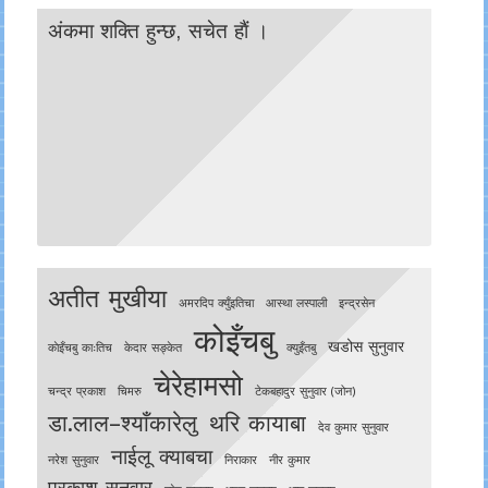
अंकमा शक्ति हुन्छ, सचेत हाैं ।
अतीत मुखीया
अमरदिप क्युँइतिचा
आस्था लस्पाली
इन्द्रसेन
कोइँचबु
खडोस सुनुवार
काेइँचबु काःतिच
केदार सङ्केत
क्युइँतबु
चेरेहामसो
चन्द्र प्रकाश
चिमरु
टेकबहादुर सुनुवार (जोन)
डा.लाल–श्याँकारेलु
थरि कायाबा
देव कुमार सुनुवार
नाईलू क्याबचा
नरेश सुनुवार
निराकार
नीर कुमार
प्रकाश सुनुवार