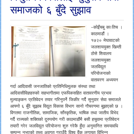
समाजको ६ बुँदे सुझाव
–कोइँचबु काःतिच ।
काठमाडौं ।
१७२० मेघावाटको
जलशाययुक्त खिम्ती
ठोसे शिवालय
जलशाययुक्त
जलविद्युत
परियोजनाको
वातावरण अध्ययन
गर्दा आदिवासी जनजातिको प्रतिनिधिमुलक संस्था तथा
आदिवासीविज्ञहरुको सहभागीतामा एफपिकसहित वातावरणीय प्रभाव
मुल्याङ्कन प्रतिवेदन तयार गरिनुपर्ने जिकीर गर्दै सुनुवार सेवा समाजले
आफ्नो ६ बुँदे सूझाब विद्युत विकास विभाग सानो गौचरणमा बुझाएको छ ।
विगतमा राजनीतिक, सामाजिक, साँस्कृतिक, भाषिक तथा जातीय विभेद
गर्दै राज्यको शक्तिको दुरुपयोग गरी काठमाडौंमै बसी हचुवामा प्रतिवेदन
तयारी गरेर जलविद्युत परियोजना शुरु गरेकै हुँदा अनुमानित समयावधि
सम्पन्न नभएको तथ्य अवगत गराउँदै विश्व वैंक लगायत विभिन्न