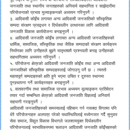
जनजाति तथा
स्थानीय जनताहरुको अनिवार्य सहभागिता र साझेदारीमा
परियोजनाको प्रभाव मुल्याङ्कनको अध्ययन गरिनुपर्ने ।
३. आदिवासी कोइँच लगायत अन्य आदिवासी जनजातिको साँस्कृतिक
सम्पदा संरक्षण प्रवद्र्धन र दिर्घकालीन उत्थानका लागि आदिवासी
जनजाति विकास कार्ययोजना बनाइनुपर्ने ।
४. आदिवासी जनजाति कोइँच लगायत अन्य आदिवासी जनजातिहरुको
धार्मिक, सामाजिक, साँस्कृतिक तथा जैविक सम्पदाको संरक्षण कार्यक्रम
निर्माणका लागि उनीहरुले बुझ्ने मातृभाषामै प्रश्नवली बनाइ उनीहरुको
सहभागितामा अध्ययन गरिनुपर्ने ।
५. परियोजना क्षेत्रको आदिवासी जनजाति कोइँच तथा अन्य आदिवासी
जनजातिको साँस्कृतिक सम्पदाहरुलाई जोगाउनु पर्ने छ । त्यस्तो
महत्वपूर्ण सम्पदाहरुको क्षति हुने भएमा उचित र दुरुस्त स्थानमा
पुनस्र्थापना गर्ने कार्यक्रमहरु बनाइनुपर्ने ।
६. वातावरणीय तथा सामाजिक प्रभाव अध्ययन मूल्याङ्कन प्रतिवेदन
तयार गर्दा सम्बन्धित क्षेत्रको आदिवासी जनजाति विज्ञलाई अनिवार्य
सहभागी गराइनुपर्ने ।
आदिवासी जनजातिहरुको समस्यालाई पहिचान गर्न नसक्दा विगतमा पनि
धेरै परियोजनाहरु अलपत्र परेको यथास्थितिलाई मध्येनजार गर्दै सुनुवार
सेवा समाज, विद्युत विकास विभागले जलशाययुक्त दिर्घकालीन
परियोजनालाई स्वभाविकरुपमा चलाउन आदिवासी जनजाति कोइँचहरुको