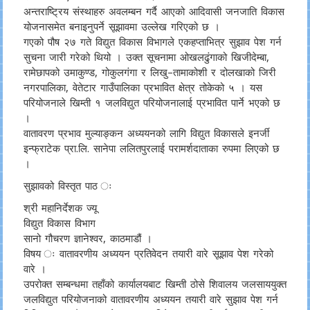
अन्तराष्ट्रिय संस्थाहरु अवलम्बन गर्दै आएको आदिवासी जनजाति विकास
योजनासमेत बनाइनुपर्ने सूझावमा उल्लेख गरिएको छ ।
गएको पौष २७ गते विद्युत विकास विभागले एकहप्ताभित्र सुझाव पेश गर्न
सुचना जारी गरेको थियो । उक्त सूचनामा ओखलढुंगाको खिजीदेम्बा,
रामेछापको उमाकुण्ड, गोकुलगंगा र लिखु–तामाकोशी र दोलखाको जिरी
नगरपालिका, वेतेटार गाउँपालिका प्रभावित क्षेत्र तोकेको ५ । यस
परियोजनाले खिम्ती १ जलविद्युत परियोजनालाई प्रभावित पार्ने भएको छ
।
वातावरण प्रभाव मुल्याङ्कन अध्ययनको लागि विद्युत विकासले इनर्जी
इन्फ्राटेक प्रा.लि. सानेपा ललितपुरलाई परामर्शदाताका रुपमा लिएको छ
।
सुझावको विस्तृत पाठ ः
श्री महानिर्देशक ज्यू
विद्युत विकास विभाग
सानो गौचरण ज्ञानेश्वर, काठमाडौं ।
विषय ः वातावरणीय अध्ययन प्रतिवेदन तयारी वारे सूझाव पेश गरेको
वारे ।
उपरोक्त सम्बन्धमा तहाँको कार्यालयबाट खिम्ती ठोसे शिवालय जलसाययुक्त
जलविद्युत परियोजनाको वातावरणीय अध्ययन तयारी वारे सुझाव पेश गर्न