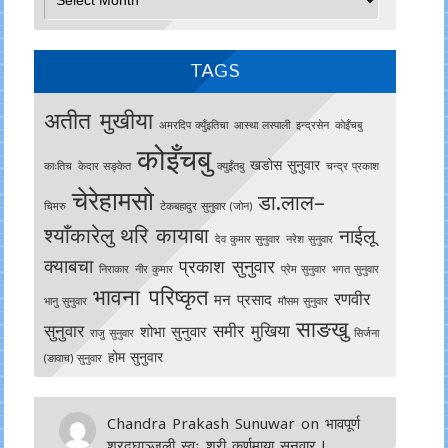
TAGS
अतीत मुखीया
अमरदिप क्युँइतिचा
आस्था लस्पाली
इन्द्रसेन
काेइँचबु
कोइँचबु
खडोस सुनुवार
काःतिच
केदार सङ्केत
क्युइँतबु
चन्द्र प्रकाश
चेरेहामसो
डा.लाल–
चिमरु
टेकबहादुर सुनुवार (जोन)
श्याँकारेलु
थरि कायाबा
नाईलू
देव कुमार सुनुवार
नरेश सुनुवार
क्याबचा
प्रकाश सुनुवार
निराकार
नीर कुमार
प्रेम सुनुवार
भगत सुनुवार
भावना परिष्कृत
रणवीर
मन प्रसाद
भानु सुनुवार
मौसम सुनुवार
साङखु
सुनुवार
समीर मुखिया
शोभा सुनुवार
राजु सुनुवार
सिर्जना
होम सुनुवार
(ङावाच) सुनुवार
Chandra Prakash Sunuwar
on
भावपूर्ण
श्रद्घाञ्जली स्वः श्री कर्णमाया सुनुवार !