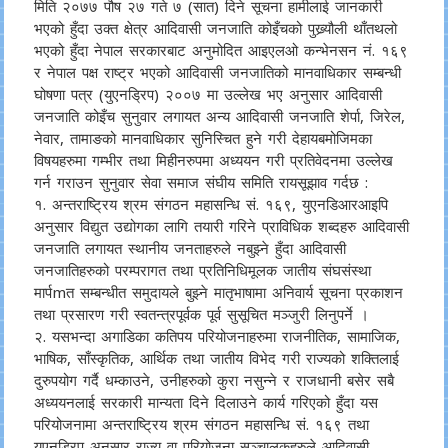
मिति २०७७ पौष २७ गते ७ (सात) दिने सूचना हामीलाई जानकारी
भएको हुँदा उक्त क्षेत्र आदिवासी जनजाति कोइँचको पुख्र्यौली थाँतथलो
भएको हुँदा नेपाल सरकारबाट अनुमोदित आइएलओ कन्भेनसन नं. १६९
र नेपाल पक्ष राष्ट्र भएको आदिवासी जनजातिको मानवाधिकार सम्बन्धी
घोषणा पत्र (युएनड्रिप) २००७ मा उल्लेख भए अनुसार आदिवासी
जनजाति कोइँच सुनुवार लगायत अन्य आदिवासी जनजाति शेर्पा, जिरेल,
नेवार, तामाङको मानवाधिकार सुनिस्चित हुने गरी देहायबमोजिमका
विषयहरुमा गम्भीर तथा मिहीनरुपमा अध्ययन गरी प्रतिवेदनमा उल्लेख
गर्न गराउन सुनुवार सेवा समाज संघीय समिति रायसूझाव गर्दछ :
१. अन्तराष्ट्रिय श्रम संगठन महासन्धि सं. १६९, युएनडिआरआइपि
अनुसार विद्युत उद्योगका लागि तयारी गरिने प्राविधिक शब्दहरु आदिवासी
जनजाति लगायत स्थानीय जनताहरुले नबुझ्ने हुँदा आदिवासी
जनजातिहरुको परम्परागत तथा प्रतिनिधिमूलक जातीय संघसंस्था
मार्पmत सम्बन्धीत समुदायले बुझ्ने मातृभाषामा अनिवार्य सूचना प्रकाशन
तथा प्रसारण गरी स्वतन्त्रपूर्वक पूर्व सुसूचित मञ्जुरी लिनुपर्ने ।
२. यसभन्दा अगाडिका कतिपय परियोजनाहरुमा राजनीतिक, सामाजिक,
भाषिक, साँस्कृतिक, आर्थिक तथा जातीय विभेद गरी राज्यको शक्तिलाई
दुरुपयोग गर्दै धम्काउने, उनीहरुको कुरा नसुन्ने र राजधानी बसेर सबै
अध्ययनलाई सरकारी मान्यता दिने दिलाउने कार्य गरिएको हुँदा यस
परियोजनामा अन्तराष्ट्रिय श्रम संगठन महासन्धि सं. १६९ तथा
युएनड्रिप अनुसार राज्य वा परियोजना सञ्चालकहरुले आदिवासी