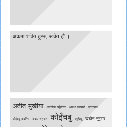
अंकमा शक्ति हुन्छ, सचेत हाैं ।
अतीत मुखीया
अमरदिप क्युँइतिचा
आस्था लस्पाली
इन्द्रसेन
कोइँचबु
खडोस सुनुवार
काेइँचबु काःतिच
केदार सङ्केत
क्युइँतबु