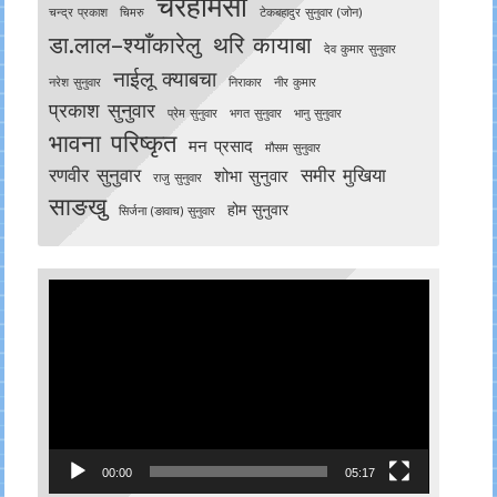
चेरेहामसो
चन्द्र प्रकाश
चिमरु
टेकबहादुर सुनुवार (जोन)
डा.लाल–श्याँकारेलु
थरि कायाबा
देव कुमार सुनुवार
नाईलू क्याबचा
नरेश सुनुवार
निराकार
नीर कुमार
प्रकाश सुनुवार
प्रेम सुनुवार
भगत सुनुवार
भानु सुनुवार
भावना परिष्कृत
मन प्रसाद
मौसम सुनुवार
रणवीर सुनुवार
समीर मुखिया
शोभा सुनुवार
राजु सुनुवार
साङखु
होम सुनुवार
सिर्जना (ङावाच) सुनुवार
Video
Player
00:00
05:17