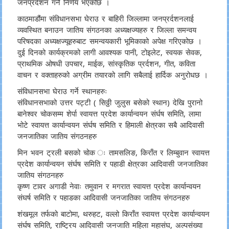
जनप्रर्दशन गर्ने निर्णय भएकोछ ।
काठमाडौंमा संविधानसभा घेराउ र बाहिरी जिल्लामा जनप्रर्दशनलाई
व्यवस्थित बनाउन जातिय संगठनका अध्यक्षज्यहरु र जिल्ला समन्वय
परिषदका अध्यक्षज्यूहरुबाट समन्वयकारी भूमिकाको अपेक्ष गरिएकोछ ।
दुई दिनको कार्यक्रमको लागी आवश्यक पानी, टोइलेट, स्वयक सेवक,
प्राथमिक ओषधी उपचार, माईक, सांस्कृतिक प्रर्दशन, गीत, कविता
वाचन र वक्ताहरुको अग्रीम तयारको लागि सबैलाई हार्दिक अनुरोधछ ।
संविधानसभा घेराउ गर्ने स्थानहरुः
संविधानसभाको उत्तर पट्टी ( सिठ्ठी जुलुस बसेको स्थान) देखि पुरानो
बानेश्वर चोकसम्म शेर्पा स्वायत्त प्रदेश कार्यान्वयन संर्घष समिति, लामा
भोटे स्वायत्त कार्यान्वयन संर्घष समिति र हिमाली क्षेत्रका सबै आदिवासी
जनजातिका जातिय संगठनहरु
मिन भवन ट्रली बसको चोक ः तामसलिङ, किराँत र लिम्बुवान स्वायत्त
प्रदेश कार्यान्वयन संर्घष समिति र पहाडी क्षेत्रका आदिवासी जनजातिका
जातिय संगठनहरु
कृष्ण टावर अगाडी नेवाः तमुवान र मगरात स्वायत्त प्रदेश कार्यान्वयन
संघर्ष समिति र पहाडका आदिवासी जनजातिका जातिय संगठनहरु
शंखमूल तर्फको बाटोमा, थरुहट, वल्लो किराँत स्वायत्त प्रदेश कार्यान्वयन
संर्घष समिति, राष्ट्रिय आदिवासी जनजाति महिला महासंघ, अल्पसंख्या