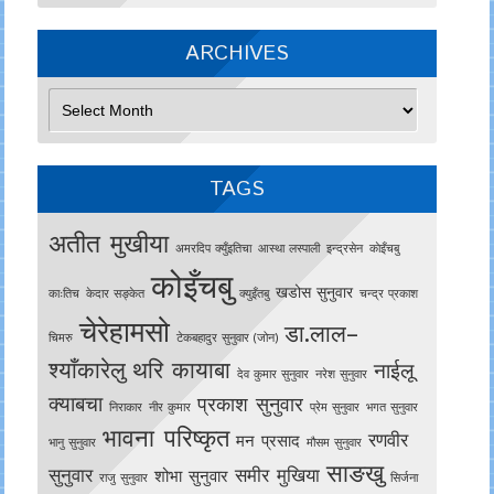
ARCHIVES
Archives
TAGS
अतीत मुखीया
अमरदिप क्युँइतिचा
आस्था लस्पाली
इन्द्रसेन
काेइँचबु
कोइँचबु
खडोस सुनुवार
काःतिच
केदार सङ्केत
क्युइँतबु
चन्द्र प्रकाश
चेरेहामसो
डा.लाल–
चिमरु
टेकबहादुर सुनुवार (जोन)
श्याँकारेलु
थरि कायाबा
नाईलू
देव कुमार सुनुवार
नरेश सुनुवार
क्याबचा
प्रकाश सुनुवार
निराकार
नीर कुमार
प्रेम सुनुवार
भगत सुनुवार
भावना परिष्कृत
रणवीर
मन प्रसाद
भानु सुनुवार
मौसम सुनुवार
साङखु
सुनुवार
समीर मुखिया
शोभा सुनुवार
राजु सुनुवार
सिर्जना