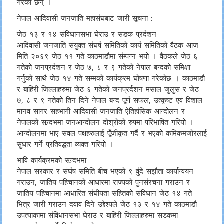
गरेका छन् ।
नेपाल आदिवासी जनजाति महासंघबाट जारी सूचना :
जेठ १३ र १४ संविधानसभा घेराउ र सडक प्रर्दशन
आदिवासी जनजाति संयुक्त संघर्ष समितिको कार्य समितिको वैठक आज
मिति २०६९ जेठ ११ गते काठमाडौमा संम्पन्न भयो । वैठकले जेठ ६
गतेको जनप्रर्दशन र जेठ ७, ८ र ९ गतेको नेपाल बन्दको समिक्षा
गर्नुको साथै जेठ १४ गते सम्मको कार्यक्रम घोषणा गरेकोछ । काठमाडौ
र बाहिरी जिल्लाहरुमा जेठ ६ गतेको जनप्रर्दशन मसाल जुलुस र जेठ
७, ८ र ९ गतेको तिन दिने नेपाल बन्द पूर्ण सफल, उत्कृष्ट एवं विशाल
मानव सागर सहभागी आदिवासी जनजाति ऐतिहांसिक आन्दोलन र
नेपालको सन्र्दभमा जनआन्दोलन दोश्रोको रुपमा परिभाषित गरियो ।
आन्दोलनमा भाए सवल पक्षहरुलाई पूँजीकृत गर्दै र भएको कमिकमजोरलाई
सुधार गर्ने प्रतिवद्धता व्यक्त गरियो ।
भावि कार्यक्रमको सन्र्दभमा
नेपाल सरकार र संर्घष समिति बीच भएको ९ वुंदे सझौता कार्यान्वयन
गराउन, जातिय पहिचानको आधारमा राज्यको पुनसंरचना गराउन र
जातिय पहिचानमा आधारित संघीयता सहितको संविधान जेठ १४ गते
भित्र जारी गराउन दवाव दिने उद्देश्यले जेठ १३ र १४ गते काठमाडौ
उपत्याकामा संविधानसभा घेराउ र बाहिरी जिल्लाहरुमा सडकमा