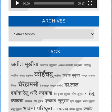
00:00
05:17
ARCHIVES
Archives
TAGS
अतीत मुखीया
अमरदिप क्युँइतिचा
आस्था लस्पाली
इन्द्रसेन
काेइँचबु
कोइँचबु
खडोस सुनुवार
काःतिच
केदार सङ्केत
क्युइँतबु
चन्द्र प्रकाश
चेरेहामसो
डा.लाल–
चिमरु
टेकबहादुर सुनुवार (जोन)
श्याँकारेलु
थरि कायाबा
नाईलू
देव कुमार सुनुवार
नरेश सुनुवार
क्याबचा
प्रकाश सुनुवार
निराकार
नीर कुमार
प्रेम सुनुवार
भगत सुनुवार
भावना परिष्कृत
रणवीर
मन प्रसाद
भानु सुनुवार
मौसम सुनुवार