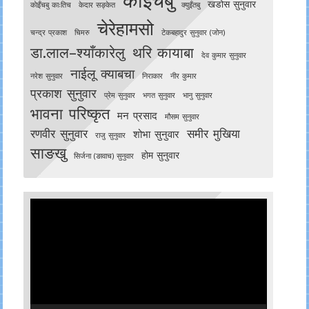
कोइँचबु
खडोस सुनुवार
काेइँचबु काःतिच
केदार सङ्केत
क्युइँतबु
चेरेहामसो
चन्द्र प्रकाश
चिमरु
टेकबहादुर सुनुवार (जोन)
डा.लाल–श्याँकारेलु
थरि कायाबा
देव कुमार सुनुवार
नाईलू क्याबचा
नरेश सुनुवार
निराकार
नीर कुमार
प्रकाश सुनुवार
प्रेम सुनुवार
भगत सुनुवार
भानु सुनुवार
भावना परिष्कृत
मन प्रसाद
मौसम सुनुवार
रणवीर सुनुवार
समीर मुखिया
शोभा सुनुवार
राजु सुनुवार
साङखु
होम सुनुवार
सिर्जना (ङावाच) सुनुवार
Video
Player