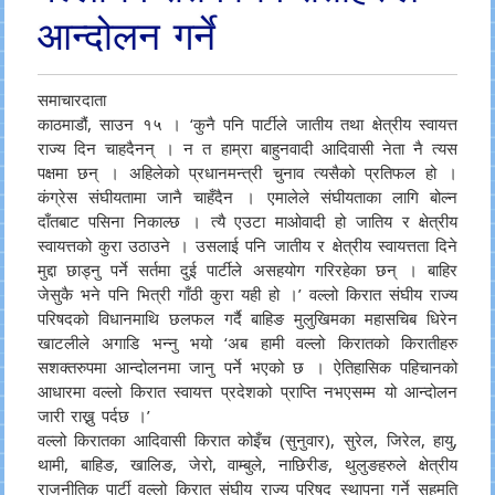
आन्दोलन गर्ने
समाचारदाता
काठमाडौं, साउन १५ । ‘कुनै पनि पार्टीले जातीय तथा क्षेत्रीय स्वायत्त
राज्य दिन चाहदैनन् । न त हाम्रा बाहुनवादी आदिवासी नेता नै त्यस
पक्षमा छन् । अहिलेको प्रधानमन्त्री चुनाव त्यसैको प्रतिफल हो ।
कंग्रेस संघीयतामा जानै चाहँदैन । एमालेले संघीयताका लागि बोल्न
दाँतबाट पसिना निकाल्छ । त्यै एउटा माओवादी हो जातिय र क्षेत्रीय
स्वायत्तको कुरा उठाउने । उसलाई पनि जातीय र क्षेत्रीय स्वायत्तता दिने
मुद्दा छाड्नु पर्ने सर्तमा दुई पार्टीले असहयोग गरिरहेका छन् । बाहिर
जेसुकै भने पनि भित्री गाँठी कुरा यही हो ।’ वल्लो किरात संघीय राज्य
परिषदको विधानमाथि छलफल गर्दै बाहिङ मुलुखिमका महासचिब धिरेन
खाटलीले अगाडि भन्नु भयो ‘अब हामी वल्लो किरातको किरातीहरु
सशक्तरुपमा आन्दोलनमा जानु पर्ने भएको छ । ऐतिहासिक पहिचानको
आधारमा वल्लो किरात स्वायत्त प्रदेशको प्राप्ति नभएसम्म यो आन्दोलन
जारी राख्नु पर्दछ ।’
वल्लो किरातका आदिवासी किरात कोइँच (सुनुवार), सुरेल, जिरेल, हायु,
थामी, बाहिङ, खालिङ, जेरो, वाम्बुले, नाछिरीङ, थुलुङहरुले क्षेत्रीय
राजनीतिक पार्टी वल्लो किरात संघीय राज्य परिषद स्थापना गर्ने सहमति