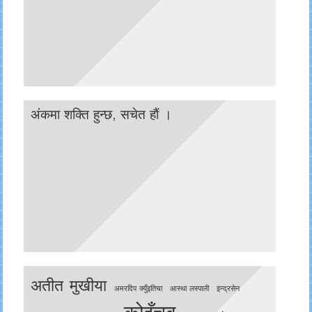
अंकमा शक्ति हुन्छ, सचेत हाैं ।
अतीत मुखीया
अमरदिप क्युँइतिचा
आस्था लस्पाली
इन्द्रसेन