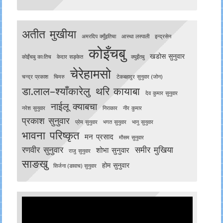
अतीत मुखीया
अमरदिप क्युँइतिचा
आस्था लस्पाली
इन्द्रसेन
कोइँचबु
खडोस सुनुवार
काेइँचबु काःतिच
केदार सङ्केत
क्युइँतबु
चेरेहामसो
चन्द्र प्रकाश
चिमरु
टेकबहादुर सुनुवार (जोन)
डा.लाल–श्याँकारेलु
थरि कायाबा
देव कुमार सुनुवार
नाईलू क्याबचा
नरेश सुनुवार
निराकार
नीर कुमार
प्रकाश सुनुवार
प्रेम सुनुवार
भगत सुनुवार
भानु सुनुवार
भावना परिष्कृत
मन प्रसाद
मौसम सुनुवार
रणवीर सुनुवार
समीर मुखिया
शोभा सुनुवार
राजु सुनुवार
साङखु
होम सुनुवार
सिर्जना (ङावाच) सुनुवार
Video
Player