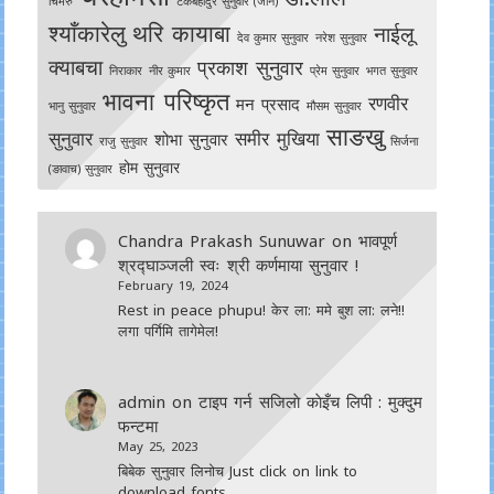
चिमरु
टेकबहादुर सुनुवार (जोन)
श्याँकारेलु
थरि कायाबा
नाईलू
देव कुमार सुनुवार
नरेश सुनुवार
क्याबचा
प्रकाश सुनुवार
निराकार
नीर कुमार
प्रेम सुनुवार
भगत सुनुवार
भावना परिष्कृत
रणवीर
मन प्रसाद
भानु सुनुवार
मौसम सुनुवार
साङखु
सुनुवार
समीर मुखिया
शोभा सुनुवार
राजु सुनुवार
सिर्जना
होम सुनुवार
(ङावाच) सुनुवार
Chandra Prakash Sunuwar
on
भावपूर्ण
श्रद्घाञ्जली स्वः श्री कर्णमाया सुनुवार !
February 19, 2024
Rest in peace phupu! केर ला: ममे बुश ला: लने!!
लगा पर्गिमि तागेमेल!
admin
on
टाइप गर्न सजिलाे काेइँच लिपी : मुक्दुम
फन्टमा
May 25, 2023
बिबेक सुनुवार लिनोच Just click on link to
download fonts