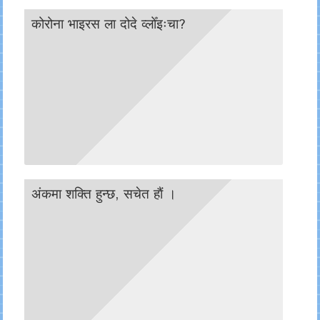
कोरोना भाइरस ला दोदे व्लोँइःचा?
अंकमा शक्ति हुन्छ, सचेत हाैं ।