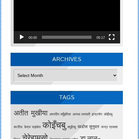
00:00
05:17
ARCHIVES
Archives
TAGS
अतीत मुखीया
अमरदिप क्युँइतिचा
आस्था लस्पाली
इन्द्रसेन
काेइँचबु
कोइँचबु
खडोस सुनुवार
काःतिच
केदार सङ्केत
क्युइँतबु
चन्द्र प्रकाश
चेरेहामसो
डा.लाल–