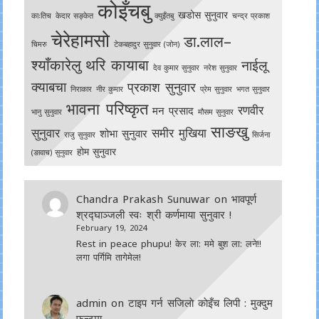
कोइँचबु
खडोस सुनुवार
काःतिच
केदार सङ्केत
क्युइँतबु
चन्द्र प्रकाश
चेरेहामसो
डा.लाल–
चिमरु
टेकबहादुर सुनुवार (जोन)
श्याँकारेलु
थरि कायाबा
नाईलू
देव कुमार सुनुवार
नरेश सुनुवार
क्याबचा
प्रकाश सुनुवार
निराकार
नीर कुमार
प्रेम सुनुवार
भगत सुनुवार
भावना परिष्कृत
रणवीर
मन प्रसाद
भानु सुनुवार
मौसम सुनुवार
साङखु
सुनुवार
समीर मुखिया
शोभा सुनुवार
राजु सुनुवार
सिर्जना
होम सुनुवार
(ङावाच) सुनुवार
Chandra Prakash Sunuwar
on
भावपूर्ण
श्रद्घाञ्जली स्वः श्री कर्णमाया सुनुवार !
February 19, 2024
Rest in peace phupu! केर ला: ममे बुश ला: लने!!
लगा पर्गिमि तागेमेल!
admin
on
टाइप गर्न सजिलाे काेइँच लिपी : मुक्दुम
फन्टमा