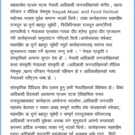
सहकार्यमा प्रथम पटक नेपाली आदिबासी जनजातिहरुको संगीत , खाना
परिकार र मौलिक भेषभुषा Nepali Music and Food festival
महोत्सव भव्यता पुर्वक सम्पन्न भएको थियो। उक्त कार्यक्रममा महामहिम
राजदुत डा दुर्गा बहादुर सुबेदी , फिलिपिन्सका राजदुत आण्टोनियो
लागदमियो र नेपालका प्रख्यात गायक दीप श्रेष्ठ दुवारा दीप प्रज्वलन
गरि कार्यक्रमको समुदघाटन गरिएको थियो।आयोजकका तर्फबाट
महामहिम डा दुर्गा बहादुर सुबेदी ज्युले कार्यक्रममलाइ स्वागत तथा
शुभकामना व्यक्त गर्ने क्रममा भन्नु भयो । ” नेपाल प्रकृति र
संस्कृतिको अत्यन्त सुन्दर देश हो । नेपाली आदिबासी जनजातिहरुको
कला संस्कृति नेपालको संस्कृति हो ।आदिबासी जनजातिहरुको मौलिक
भेषभुषा ,खाना परिकार नेपालको पहिचान हो र आदिबासीहरुको भाषा
नेपालको राष्ट्रिय भाषा हो. ।
सांस्कृतिक विविधता बीच एकता हुनु हामी नेपालीहरुको बिशेषता हो। विश्व
आदिबासी दिवसको अवसरमा प्रथम पटक ऐतिहासिक रुपमा
राजदुताबासबाट कार्यक्रम आयोजना भएकोमा ,आदिबासी जनजाति
महासंघ बेलायत र यसमा आबद्द सम्पूर्ण जातीय संघ संथाहरुको तर्फबाट,
महामहिम डा दुर्गा बहादुर सुबेदी र सम्पूर्ण राजदुताबास परिवारलाइ
आदिबासी जनजाति युकेका अध्यक्ष जंग सुनुवारले आफ्नो मन्तव्यको
क्रममा हार्दिक धन्यबाद व्यक्त गर्नु भएको थियो। कार्यक्रममा महामहिम
दुवारा आदिबासी जनजाति महासंघका पुर्व अध्यक्षह थर्क राना , सिरी