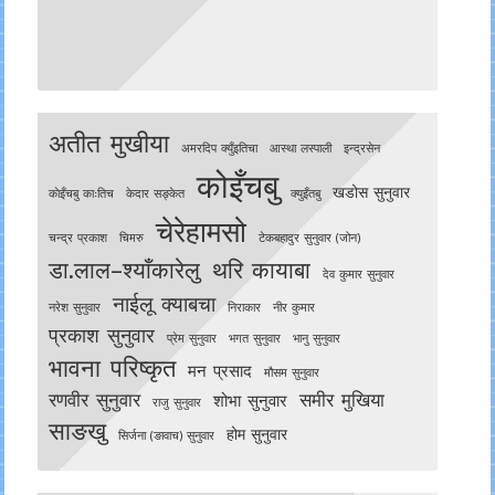
अतीत मुखीया
अमरदिप क्युँइतिचा
आस्था लस्पाली
इन्द्रसेन
कोइँचबु
खडोस सुनुवार
काेइँचबु काःतिच
केदार सङ्केत
क्युइँतबु
चेरेहामसो
चन्द्र प्रकाश
चिमरु
टेकबहादुर सुनुवार (जोन)
डा.लाल–श्याँकारेलु
थरि कायाबा
देव कुमार सुनुवार
नाईलू क्याबचा
नरेश सुनुवार
निराकार
नीर कुमार
प्रकाश सुनुवार
प्रेम सुनुवार
भगत सुनुवार
भानु सुनुवार
भावना परिष्कृत
मन प्रसाद
मौसम सुनुवार
रणवीर सुनुवार
समीर मुखिया
शोभा सुनुवार
राजु सुनुवार
साङखु
होम सुनुवार
सिर्जना (ङावाच) सुनुवार