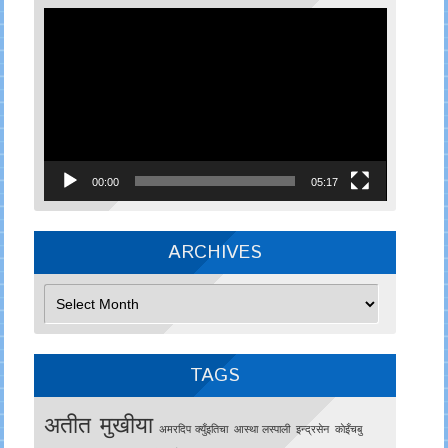
Video
Player
00:00
05:17
ARCHIVES
Archives
TAGS
अतीत मुखीया
अमरदिप क्युँइतिचा
आस्था लस्पाली
इन्द्रसेन
काेइँचबु