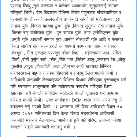
प्रसाद लिम्बु ,तुल छन्त्याल र बर्तमान अध्यक्षजंग सुनुवारलाई सम्मान
गरिएको थियो। देश बिदेशका बिभिन्न बिशेष पाहुनाहरु संचारकर्मिहरु र
प्रबासी नेपालीहरुको उल्लेखनीय उपस्थिति रहेको सो महोत्सवमा ,दुरा
समाज युके ,किरात याख्खा छुम्मा युके ,किरात सुनुवार सेवा समाज युके
,किरात राइ यायोख्खा युके , पुन समाज युके ,मगर एसोसिएसन युके
,तमुधि युके ,थकाली समाज युके ,तामांग सोसाइटी युके आदि र बेलायत
स्थित जातीय संघ संस्थाहरुले आ आफ्नो परम्परागत खाना परिकार
,भेषभुषा , गित नृत्यहरु प्रस्तुत गरेका थिए । महोत्सवमा जाड ,रक्सि
,जिर्मा ,रोटी पुर्सुंग खमे ,प्लेत् ,तिते भात ,चिरेतो आलु ,कडङ्ग रेब ,ओफु
,फुलौरा ,बटुक ,फित्कौली ,बाडा ,किनामा आदि खानाका बिभिन्न
परिकारहरुले पाहुना र सहभागीहरुको मन प्रफुल्लित भएको थियो ।
आदिबासी जनजाति लेखकहरुको बिभिन्न विधामा लेखिएका पुस्तकहरु यसै
गरि गरगहणा आभूषणहरु पनि महोत्सवमा प्रदर्शन गरिएको थियो ।
खानपान संगै नेपाली सांगीतिक माहोलले नेपाली दुताबास घर आगनमा
परिणत भएको थियो। उक्त कार्यक्रम DCM शरद राज आरन ज्यु ले
संचालन गर्नु भएको थियो। ९ अगष्टमा पर्ने बिश्व आदिबासी दिवस १०
अगष्ट २०१९ शनिबारको दिन केन्ट स्थित मेडस्टोनमा आदिबासी
जनजाति महासंघ बेलायतबाट आयोजना हुने बारे बरिष्ट उपाध्यक्ष नरेश
काम्रांग राइले जानकारी गराउनु भयो. ।