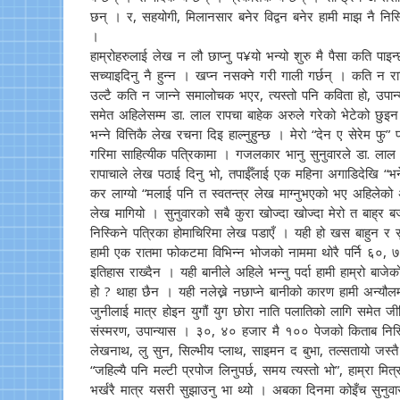
छन् । र, सहयोगी, मिलानसार बनेर विद्वन बनेर हामी माझ नै निस
।
हाम्रोहरुलाई लेख न लौ छाप्नु प¥यो भन्यो शुरु मै पैसा कति पा
सच्याइदिनु नै हुन्न । खप्न नसक्ने गरी गाली गर्छन् । कति न र
उल्टै कति न जान्ने समालोचक भएर, त्यस्तो पनि कविता हो, उपा
समेत अहिलेसम्म डा. लाल रापचा बाहेक अरुले गरेको भेटेको छुइन ।
भन्ने वित्तिकै लेख रचना दिइ हाल्नुहुन्छ । मेरो “देन ए सेरेम फु”
गरिमा साहित्यीक पत्रिकामा । गजलकार भानु सुनुवारले डा. लाल 
रापाचाले लेख पठाई दिनु भो, तपाईँलाई एक महिना अगाडिदेखि “
कर लाग्यो “मलाई पनि त स्वतन्त्र लेख माग्नुभएको भए अहिलेको 
लेख मागियो । सुनुवारको सबै कुरा खोज्दा खोज्दा मेरो त बाह्
निस्किने पत्रिका होमाचिरिमा लेख पडाएँ । यही हो खस बाहुन र सु
हामी एक रातमा फोकटमा विभिन्न भोजको नाममा थोरै पर्नि ६०, 
इतिहास राख्दैन । यही बानीले अहिले भन्नु पर्दा हामी हाम्रो बाज
हो ? थाहा छैन । यही नलेख्ने नछाप्ने बानीको कारण हामी अन्यौलम
जुनीलाई मात्र होइन युगौं युग छोरा नाति पलातिको लागि समेत जी
संस्मरण, उपान्यास । ३०, ४० हजार मै १०० पेजको किताब निस्किन्
लेखनाथ, लु सुन, सिल्भीय प्लाथ, साइमन द बुभा, तल्सतायो जस्त
“जहिल्यै पनि मल्टी प्रपोज लिनुपर्छ, समय त्यस्तो भो”, हाम्रा मि
भर्खरै मात्र यसरी सुझाउनु भा थ्यो । अबका दिनमा कोइँच सुनुवा