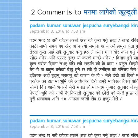
2 Comments to
मनमा लागेको खुल्दुली
padam kumar sunuwar jespucha suryebangsi kirat
September 3, 2016 at 7:53 am
पदम भन्द छ सबै कोइच हरुले अरु को कुरा गर्नु छाड / जाड रक्सि
काटी माग्ने समय गए खेर अ ब त्यो जमाना अ ब त्यो हाम्रा पिता
तेस्ता कुरा लाई सबै सुनुवार बन्दु हरु ले ध्यान मा राखेर काम गर्न
रहेछ भनेर अनि प्रस्ट हुन्छ यो कस्तो मान्छे भनेर / दिमाग हुने 
कुरा गरोस दिमाग नभए पछि त्यो सम्पति को के काम / बाहुन छेत्री को
येग-गे मा बाहुन बसेको देख्नु हुने छ त्यो हो उनीहरु को परिचय ते
इतिहास अझै बुझनु नसक्नु को कारण के हो ? मैले देखे को हिजो मात्
प्रतेक को हात मा भुमि को आधिकार दिने हाम्रै मानिसह हैनन् अनि
सोच्ने दिन आयो भन-ने मेरो भनाइ हो मा पदम कुमार सुनुवार जेस्पुच
नेपाली भुमि को साची कै किराती सुनुवार को छोरो को येस्तै हुन्छ सो
मुरी धन्याबाद अनि १० आउला जोडी सेव छ हजुर मेरो /
padam kumar sunuwar jespucha suryebangsi kirat
September 3, 2016 at 7:53 am
पदम भन्द छ सबै कोइच हरुले अरु को कुरा गर्नु छाड / जाड रक्सि