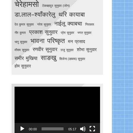
चेरेहामसो
टेकबहादुर सुनुवार (जोन)
डा.लाल–श्याँकारेलु
थरि कायाबा
नाईलू क्याबचा
देव कुमार सुनुवार
नरेश सुनुवार
निराकार
प्रकाश सुनुवार
नीर कुमार
प्रेम सुनुवार
भगत सुनुवार
भावना परिष्कृत
मन प्रसाद
भानु सुनुवार
रणवीर सुनुवार
शोभा सुनुवार
मौसम सुनुवार
राजु सुनुवार
साङखु
समीर मुखिया
सिर्जना (ङावाच) सुनुवार
होम सुनुवार
Video
Player
00:00
05:17