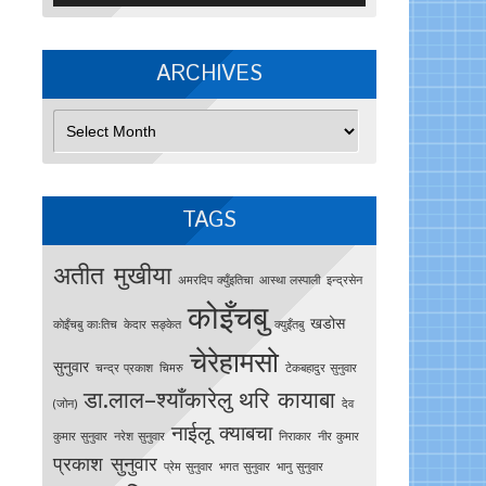
ARCHIVES
Archives
TAGS
अतीत मुखीया
अमरदिप क्युँइतिचा
आस्था लस्पाली
इन्द्रसेन
कोइँचबु
खडोस
काेइँचबु काःतिच
केदार सङ्केत
क्युइँतबु
चेरेहामसो
सुनुवार
चन्द्र प्रकाश
चिमरु
टेकबहादुर सुनुवार
डा.लाल–श्याँकारेलु
थरि कायाबा
(जोन)
देव
नाईलू क्याबचा
कुमार सुनुवार
नरेश सुनुवार
निराकार
नीर कुमार
प्रकाश सुनुवार
प्रेम सुनुवार
भगत सुनुवार
भानु सुनुवार