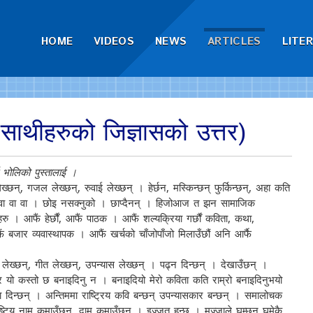
HOME
VIDEOS
NEWS
ARTICLES
LITE
 साथीहरुको जिज्ञासको उत्तर)
 भोलिको पुस्तालाई ।
ख्छन्, गजल लेख्छन्, रुवाई लेख्छन् । हेर्छन, मस्किन्छन् फुर्किन्छन्, अहा कति
। वा वा वा । छोइ नसक्नुको । छाप्दैनन् । हिजोआज त झन सामाजिक
हरु । आफैं हेर्छौं, आफैं पाठक । आफैं शल्यक्रिया गर्छौं कविता, कथा,
 बजार व्यवास्थापक । आफैं खर्चको चाँजोपाँजो मिलाउँछौं अनि आर्फै
 लेख्छन्, गीत लेख्छन्, उपन्यास लेख्छन् । पढ्न दिन्छन् । देखाउँछन् ।
यो कस्तो छ बनाइदिनु न । बनाइदियो मेरो कविता कति राम्रो बनाइदिनुभयो
ता दिन्छन् । अन्तिममा राष्ट्रिय कवि बन्छन् उपन्यासकार बन्छन् । समालोचक
्ट्यि नाम कमाउँछन्, दाम कमाउँछन् । इज्जत हुन्छ । मज्जाले घुम्छन् घुमेकै