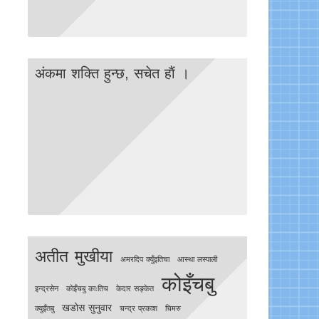
अंकमा शक्ति हुन्छ, सचेत हाैं ।
अतीत मुखीया
अमरदिप क्युँइतिचा
आस्था लस्पाली
कोइँचबु
इन्द्रसेन
काेइँचबु काःतिच
केदार सङ्केत
खडोस सुनुवार
क्युइँतबु
चन्द्र प्रकाश
चिमरु