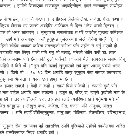
्किन्छन् । हामीले सिकाएका खसबाहुन भाइबहिनीहरु, हाम्रै खसबाहुन साथीहरु
इन्छ पो भन्छन् । जान्ने बन्छन् । उनीहरुले लेखेको लेख, कविता, गीत, कथा त
ाष्ट्रिय लेखक भए जस्तो अबदेखि आर्टिकल नै दिन्न भनेर धम्की दिन्छन् ।
न्यास हो भनेर खोक्छन् । सुनुवारमा समालोचक त परै जाओस् पुस्तक समिक्षक
 उहाँ भने खसबाहुन जस्तै हुनुहुन्छ (लेखरचना लेख्ने दिनेमा मात्रै नि) ।
 पहिलो कोइँच भाषाको कविता संग्राहको समिक्षा पनि उहाँले नै गर्नु भएको हो
रापचाकै नाम लिएर गाली पनि गर्नु भो मलाई, भनेको भोलि पल्टै डा. लाल
भनेको आजसम्म पनि छैन कति ठूलो फर्केको ।” अनि मैले नतमस्तक जवाफ दिनु
अहिले नै दिने थेँ ।” हुन पनि मलाई सुनुवारको सबै कुरा आउनु प¥यो भनेर
र बज्यो । ढिलो भो । १० १२ दिन अगाडि मात्र सुनुवार सेवा समाज कतारबाट
नुवारमा भिन्नता । यस्ता छन् हाम्रा मान्छे ।
७० हजार सक्छौं । केही न केही । खायो पियो सकियो । त्यसले कुनै पनि
ेको नाम बाहेक अगाडि जान सक्दैनौ । हजुर बा, जीजु बा, हाम्रो पुर्खाको नाम के
ा छौं । तर तपाईँ त्यही ६०, ७० हजारलाई व्यवस्थित खर्च गर्नुभयो भने यो
वित बन्नुहुन्छ । लेख्नुस् कथा, कविता, गीत, गजल अनि अनुभव, यात्रा
छ । अनि तपाईँ बाँचीरहनुहुन्छ, भानुभक्त, मोतिराम, सेक्सपियर, रविन्द्रनाथ,
ै ।
त्र सुनुवार सेवा समाजका पूर्व सहसचिव एलबि मुखियाले उहाँको कार्यालयमा अस्ति
रले मल्टीप्रपोज लिएर अगाडि बढौं ।