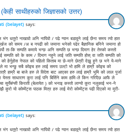
 (केही साथीहरुको जिज्ञासको उत्तर)
i (belayet)
says:
 भंग धतुरो नाखावो अनि नापिवो / पढे ग्यान बडावुने लाई छैना समय त्यो हात
 पुर्खज को समय /अ ब नपढी को जमाना भनेको पढेर बैज्ञानिक बनिने जमाना हो
ु पर्यो ता-कि सम्पति कमाये भन्छ अनि सम्पति छ भन्छ दिमाग हेर तेस्को कस्तो
लाई सम्पति को के काम / दिमाग नहुने लाई जति सम्पति होस् वा जति सम्पति को
 हेर्नुहोस नेपाल को पहिलो किताब मा छे-माने छेत्री देख्नु हुने छ भने ये-माने
सै-ले मा भन्छु सबै कोइच हरु लाई समय उल्टो भो हामि ले हाम्रै कोइच को
रै हाम्रै बा बाजे हरु ले विदेश बाट आएका हरु लाई हाम्रै भुमि को लाल पुर्जा
 येस्ता साधाराण कुरा लाई पनि बिर्सिने काम हामि-ले किन गरिदैछ आफै ले
ा सुर्येबंग्सी किराती (बेलायेत ) को भनाइ कस्तो लाग्यो कुरा नलुकाई भन-ने
झै कुरो यो कोम्मेंट्स पाठक मित्र हरु लाई मेरो कोम्मेंट्स पढी दिएको मा मुरी-
i (belayet)
says:
 भंग धतुरो नाखावो अनि नापिवो / पढे ग्यान बडावुने लाई छैना समय त्यो हात