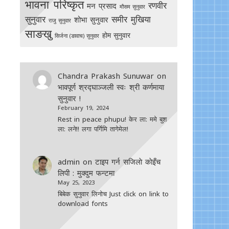
भावना परिष्कृत
रणवीर
मन प्रसाद
मौसम सुनुवार
सुनुवार
समीर मुखिया
शोभा सुनुवार
राजु सुनुवार
साङखु
होम सुनुवार
सिर्जना (ङावाच) सुनुवार
Chandra Prakash Sunuwar
on
भावपूर्ण श्रद्घाञ्जली स्वः श्री कर्णमाया
सुनुवार !
February 19, 2024
Rest in peace phupu! केर ला: ममे बुश
ला: लने!! लगा पर्गिमि तागेमेल!
admin
on
टाइप गर्न सजिलाे काेइँच
लिपी : मुक्दुम फन्टमा
May 25, 2023
बिबेक सुनुवार लिनोच Just click on link to
download fonts