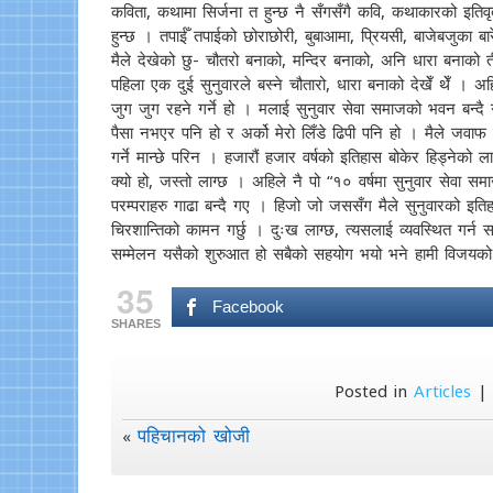
कविता, कथामा सिर्जना त हुन्छ नै सँगसँगै कवि, कथाकारको इतिव
हुन्छ । तपाईँ तपाईको छोराछोरी, बुबाआमा, प्रियसी, बाजेबजुका बारे
मैले देखेको छु- चौतरो बनाको, मन्दिर बनाको, अनि धारा बनाको त
पहिला एक दुई सुनुवारले बस्ने चौतारो, धारा बनाको देखेँ थेँ । 
जुग जुग रहने गर्ने हो । मलाई सुनुवार सेवा समाजको भवन बन्दै 
पैसा नभएर पनि हो र अर्को मेरो लिँडे ढिपी पनि हो । मैले जवाफ
गर्ने मान्छे परिन । हजारौं हजार वर्षको इतिहास बोकेर हिड्नेको 
क्यो हो, जस्तो लाग्छ । अहिले नै पो “१० वर्षमा सुनुवार सेवा
परम्पराहरु गाढा बन्दै गए । हिजो जो जससँग मैले सुनुवारको इतिह
चिरशान्तिको कामन गर्छु । दुःख लाग्छ, त्यसलाई व्यवस्थित गर्
सम्मेलन यसैको शुरुआत हो सबैको सहयोग भयो भने हामी विजयको
35
Facebook
SHARES
Posted in
Articles
पहिचानको खोजी
«