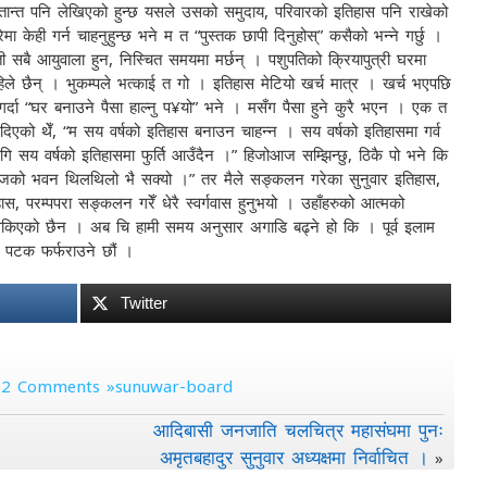
ृतान्त पनि लेखिएको हुन्छ यसले उसको समुदाय, परिवारको इतिहास पनि राखेको
मा केही गर्न चाहनुहुन्छ भने म त “पुस्तक छापी दिनुहोस्” कसैको भन्ने गर्छु ।
ी सबै आयुवाला हुन, निस्चित समयमा मर्छन् । पशुपतिको क्रियापुत्री घरमा
अहिले छैन् । भुकम्पले भत्काई त गो । इतिहास मेटियो खर्च मात्र । खर्च भएपछि
गर्दा “घर बनाउने पैसा हाल्नु प¥यो” भने । मसँग पैसा हुने कुरै भएन । एक त
 दिएको थेँ, “म सय वर्षको इतिहास बनाउन चाहन्न । सय वर्षको इतिहासमा गर्व
लागि सय वर्षको इतिहासमा फुर्ति आउँदैन ।” हिजोआज सम्झिन्छु, ठिकै पो भने कि
 समाजको भवन थिलथिलो भै सक्यो ।” तर मैले सङ्कलन गरेका सुनुवार इतिहास,
ास, परम्पपरा सङ्कलन गरेँ धेरै स्वर्गवास हुनुभयो । उहाँहरुको आत्मको
न सकिएको छैन । अब चि हामी समय अनुसार अगाडि बढ्ने हो कि । पूर्व इलाम
 पटक फर्फराउने छौं ।
Twitter
|
2 Comments »sunuwar-board
आदिबासी जनजाति चलचित्र महासंघमा पुनः
अमृतबहादुर सुनुवार अध्यक्षमा निर्वाचित ।
»