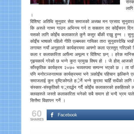
संस्
लागि 
।
विशिष्ट अतिथि सुनुवार सेवा समाजको अध्यक्ष मन प्रसाद सुनुव
कि अरुले नाच्न गाउन अभिनय गर्न त सक्लान तर कोइँचपन दिन
यसको लागि कोइँच कलाकारले कुनै कसुर बाँकी राख्नु हुन्न । स
कोइँच भाषाको पहिलो गीति एल्बमका गायिका तारा सुनुवारदेखि भर्
लगायत नयाँ अनुहारले कार्यक्रममा आफ्नो कला प्रस्तुत् गरिएको
कला र कलाकारिता आफैंमा अमूल्य र विशिष्ट छन् । हरेक मानिसक
गृहृयकार्य गरेको छ भन्ने कुरा प्रमुख विषय हो । जे होस् आजको
साँस्कृतिक कार्यक्रम २०७० भव्यरुपमा सम्पन्न भएको छ । ता पन
पनि मनोरञ्जनात्मक कार्यक्रममा भने ञकोइँच पहिचान झल्किने एक व
समाजलाई कुन दृष्टिकोणले हर्ेर्ने भन्ने कुरामा चाहिँ सधैंको 
संस्कार-संस्कृतिको पर््रवर्द्धन गर्दै कोइँच कलाकारको हकहितक
क्लवहरुले जस्तो कलाकारिता भनेको सबै समान हो भन्दै भ्रम पाले
सित्तैमा विज्ञापन गर्ने ।
60
Facebook
SHARES