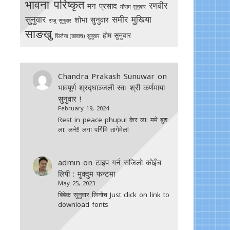
भावना परिष्कृत
रणवीर
मन प्रसाद
मौसम सुनुवार
सुनुवार
समीर मुखिया
शोभा सुनुवार
राजु सुनुवार
साङखु
होम सुनुवार
सिर्जना (ङावाच) सुनुवार
Chandra Prakash Sunuwar
on
भावपूर्ण श्रद्घाञ्जली स्वः श्री कर्णमाया
सुनुवार !
February 19, 2024
Rest in peace phupu! केर ला: ममे बुश
ला: लने!! लगा पर्गिमि तागेमेल!
admin
on
टाइप गर्न सजिलाे काेइँच
लिपी : मुक्दुम फन्टमा
May 25, 2023
बिबेक सुनुवार लिनोच Just click on link to
download fonts