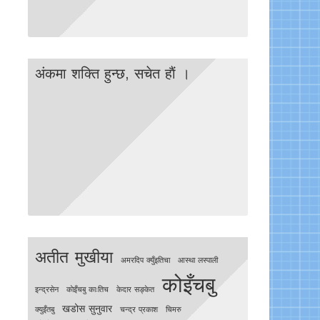
अंकमा शक्ति हुन्छ, सचेत हाैं ।
अतीत मुखीया
अमरदिप क्युँइतिचा
आस्था लस्पाली
कोइँचबु
इन्द्रसेन
काेइँचबु काःतिच
केदार सङ्केत
खडोस सुनुवार
क्युइँतबु
चन्द्र प्रकाश
चिमरु