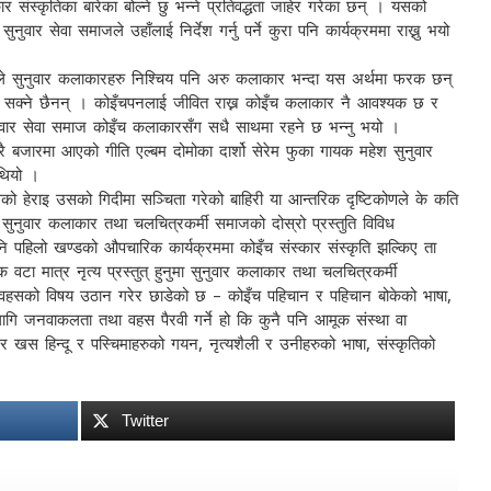
कार संस्कृतिका बारेका बोल्ने छु भन्ने प्रतिवद्धता जाहेर गरेका छन् । यसको
सुनुवार सेवा समाजले उहाँलाई निर्देश गर्नु पर्ने कुरा पनि कार्यक्रममा राख्नु भयो
ारले सुनुवार कलाकारहरु निश्चिय पनि अरु कलाकार भन्दा यस अर्थमा फरक छन्
 सक्ने छैनन् । कोइँचपनलाई जीवित राख्न कोइँच कलाकार नै आवश्यक छ र
ुनुवार सेवा समाज कोइँच कलाकारसँग सधै साथमा रहने छ भन्नु भयो ।
खरै बजारमा आएको गीति एल्बम दोमोका दार्शो सेरेम फुका गायक महेश सुनुवार
 थियो ।
ो हेराइ उसको गिदीमा सञ्चिता गरेको बाहिरी या आन्तरिक दृष्टिकोणले के कति
 सुनुवार कलाकार तथा चलचित्रकर्मी समाजको दोस्रो प्रस्तुति विविध
ि पहिलो खण्डको औपचारिक कार्यक्रममा कोइँच संस्कार संस्कृति झल्किए ता
टा मात्र नृत्य प्रस्तुत् हुनुमा सुनुवार कलाकार तथा चलचित्रकर्मी
लागि वहसको विषय उठान गरेर छाडेको छ – कोइँच पहिचान र पहिचान बोकेको भाषा,
ो लागि जनवाकलता तथा वहस पैरवी गर्ने हो कि कुनै पनि आमूक संस्था वा
र खस हिन्दू र पस्चिमाहरुको गयन, नृत्यशैली र उनीहरुको भाषा, संस्कृतिको
Twitter