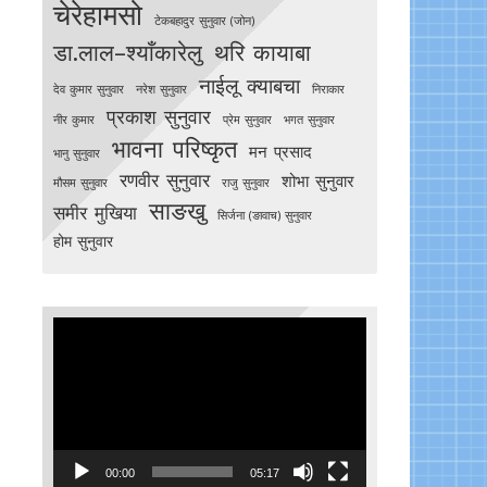
चेरेहामसो
टेकबहादुर सुनुवार (जोन)
डा.लाल–श्याँकारेलु
थरि कायाबा
नाईलू क्याबचा
देव कुमार सुनुवार
नरेश सुनुवार
निराकार
प्रकाश सुनुवार
नीर कुमार
प्रेम सुनुवार
भगत सुनुवार
भावना परिष्कृत
मन प्रसाद
भानु सुनुवार
रणवीर सुनुवार
शोभा सुनुवार
मौसम सुनुवार
राजु सुनुवार
साङखु
समीर मुखिया
सिर्जना (ङावाच) सुनुवार
होम सुनुवार
Video
Player
00:00
05:17