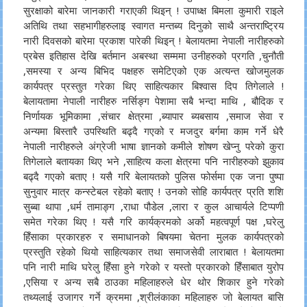
सुरक्षाको बारेमा जानकारी गराएकी थिइन् ! उपाध्क्ष बिमला कुमारी राइले
अतिथि तथा सहभागीहरुलाइ स्वागत मन्तब्य दिनुको साथै अन्तराष्ट्रिय
नारी दिवसको बारेमा प्रकाश पारेकी थिइन् ! बेलायतमा नेपाली नारीहरुको
प्रबेस इतिहास देखि बर्तमान अबस्था सम्ममा उनीहरुको प्रगति ,चुनौती
,समस्या र अन्य बिभिद पक्षहरु समेटिएको एक अत्यन्त खोजमुलक
कार्यपत्र प्रस्तुत गरेका थिए साहित्यकार बिश्वास दिप तिगेलाले !
बेलायतामा नेपाली नारीहरु नर्सिङ्ग पेशामा सबै भन्दा माथि , बौदिक र
निर्णायक भूमिकामा ,संचार क्षेत्रमा ,ब्यापार ब्यबसाय ,समाज सेवा र
अन्यमा बिस्तारै उपस्थिति बढ्दै गएको र मजदुर बर्गमा काम गर्ने धेरै
नेपाली नारीहरुले अंग्रेजी भाषा ज्ञानको कमीले शोषण खेप्नु परेको कुरा
तिगेलाले बतायका थिए भने ,साहित्य कला क्षेत्रमा पनि नारीहरुको झुकाव
बढ्दै गएको बताए ! यसै गरि बेलायतको पुलिस फोर्समा एक जना पुष्पा
सुनुवार मात्र कन्स्टेबल रहेको बताए ! उनको सोहि कार्यपत्र प्रति शशि
सुब्बा थापा ,धर्म तामाङ्ग ,राधा पौडेल ,लारा र कुल आचार्यले टिप्पणी
समेत गरेका थिए ! यसै गरि कार्यक्रमको अर्को महत्वपूर्ण पक्ष ,घरेलु
हिँसाका प्रकारहरु र समाधानको बिषयमा चेतना मुलक कार्यपत्रको
प्रस्तुति रहेको थियो साहित्यकार तथा समाजसेवी लाराबात ! बेलायतमा
पनि नारी माथि घरेलु हिँसा हुने गरेको र यस्तो प्रकारको हिँसाबात युरोप
,एसिया र अन्य सबै ठाउका महिलाहरुले धेर थोर शिकार हुने गरेको
तथ्यलाई उजागर गर्ने क्रममा ,श्रीलंकाका महिलाहरु जो बेलायत बासि