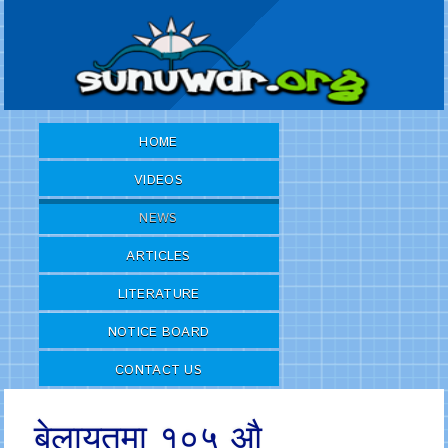
HOME
VIDEOS
NEWS
ARTICLES
LITERATURE
NOTICE BOARD
CONTACT US
बेलायतमा १०५ औ