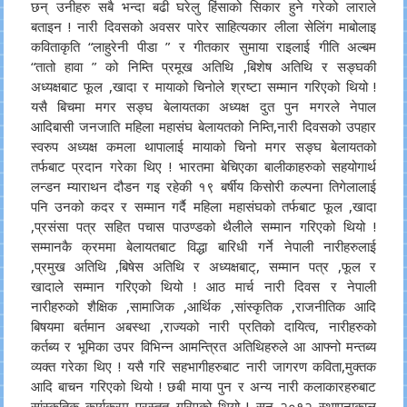
छन् उनीहरु सबै भन्दा बढी घरेलु हिंसाको सिकार हुने गरेको लाराले
बताइन ! नारी दिवसको अवसर पारेर साहित्यकार लीला सेलिंग माबोलाइ
कविताकृति “लाहुरेनी पीडा ” र गीतकार सुमाया राइलाई गीति अल्बम
“तातो हावा ” को निम्ति प्रमूख अतिथि ,बिशेष अतिथि र सङ्घकी
अध्यक्षबाट फूल ,खादा र मायाको चिनोले श्रष्टा सम्मान गरिएको थियो !
यसै बिचमा मगर सङ्घ बेलायतका अध्यक्ष दुत पुन मगरले नेपाल
आदिबासी जनजाति महिला महासंघ बेलायतको निम्ति,नारी दिवसको उपहार
स्वरुप अध्यक्ष कमला थापालाई मायाको चिनो मगर सङ्घ बेलायतको
तर्फबाट प्रदान गरेका थिए ! भारतमा बेचिएका बालीकाहरुको सहयोगार्थ
लन्डन म्याराथन दौडन गइ रहेकी १९ बर्षीय किसोरी कल्पना तिगेलालाई
पनि उनको कदर र सम्मान गर्दै महिला महासंघको तर्फबाट फूल ,खादा
,प्रसंसा पत्र सहित पचास पाउण्डको थैलीले सम्मान गरिएको थियो !
सम्मानकै क्रममा बेलायतबाट विद्धा बारिधी गर्ने नेपाली नारीहरुलाई
,प्रमुख अतिथि ,बिषेस अतिथि र अध्यक्षबाट्, सम्मान पत्र ,फूल र
खादाले सम्मान गरिएको थियो ! आठ मार्च नारी दिवस र नेपाली
नारीहरुको शैक्षिक ,सामाजिक ,आर्थिक ,सांस्कृतिक ,राजनीतिक आदि
बिषयमा बर्तमान अबस्था ,राज्यको नारी प्रतिको दायित्व, नारीहरुको
कर्तब्य र भूमिका उपर विभिन्न आमन्त्रित अतिथिहरुले आ आफ्नो मन्तब्य
व्यक्त गरेका थिए ! यसै गरि सहभागीहरुबाट नारी जागरण कविता,मुक्तक
आदि बाचन गरिएको थियो ! छबी माया पुन र अन्य नारी कलाकारहरुबाट
सांस्कृतिक कार्यक्रम प्रस्तुत गरिएको थियो ! सन् २०१२ स्थापनाकाल