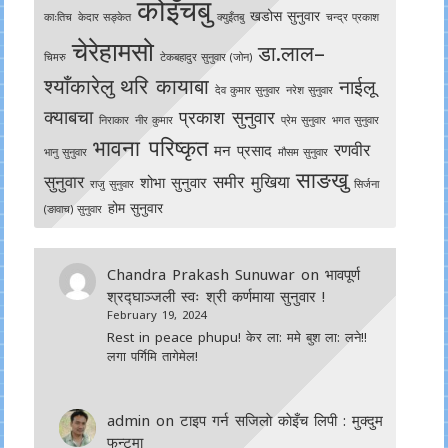
कोइँचबु
खडोस सुनुवार
काःतिच
केदार सङ्केत
क्युइँतबु
चन्द्र प्रकाश
चेरेहामसो
डा.लाल–
चिमरु
टेकबहादुर सुनुवार (जोन)
श्याँकारेलु
थरि कायाबा
नाईलू
देव कुमार सुनुवार
नरेश सुनुवार
क्याबचा
प्रकाश सुनुवार
निराकार
नीर कुमार
प्रेम सुनुवार
भगत सुनुवार
भावना परिष्कृत
रणवीर
मन प्रसाद
भानु सुनुवार
मौसम सुनुवार
साङखु
सुनुवार
समीर मुखिया
शोभा सुनुवार
राजु सुनुवार
सिर्जना
होम सुनुवार
(ङावाच) सुनुवार
Chandra Prakash Sunuwar
on
भावपूर्ण
श्रद्घाञ्जली स्वः श्री कर्णमाया सुनुवार !
February 19, 2024
Rest in peace phupu! केर ला: ममे बुश ला: लने!!
लगा पर्गिमि तागेमेल!
admin
on
टाइप गर्न सजिलाे काेइँच लिपी : मुक्दुम
फन्टमा