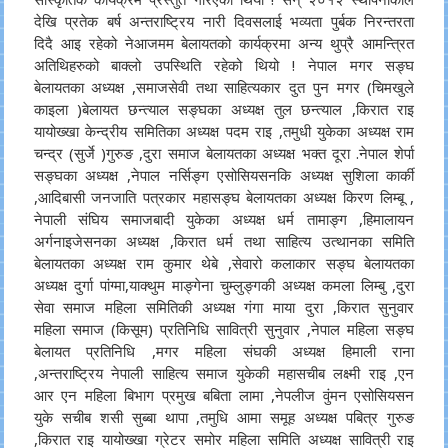
देखि प्रतेक बर्ष अन्तराष्ट्रिय नारी दिवसलाई भव्यता पुर्बक निरन्तरता
दिदै आइ रहेको नेआजमम बेलायतको कार्यक्रमा अन्य थुप्रै आमन्त्रित
अतिथिहरुको बाक्लो उपस्थिति रहेको थियो ! नेपाल मगर सङ्घ
बेलायतका अध्यक्ष ,समाजसेवी तथा साहित्यकार दुत पुन मगर (चिमखुले
काइला )बेलायत छन्त्याल सङ्घका अध्यक्ष तुल छन्त्याल ,किरात राइ
यायोख्खा केन्द्रीय समितिका अध्यक्ष पदम राइ ,तमुधी युकेका अध्यक्ष राम
चन्द्र (सुर्जे )गुरुङ ,दुरा समाज बेलायतका अध्यक्ष भक्त दूरा .नेपाल शेर्पा
सङ्घका अध्यक्ष ,नेपाल नर्सिङ्ग एसोसियसनकि अध्यक्ष सुशिला कार्की
,आदिबासी जनजाति पत्रकार महासङ्घ बेलायतका अध्यक्ष किरण लिम्बू ,
नेपाली संघिय समाजबादी युकेका अध्यक्ष धर्म तामाङ्ग ,हिमालायन
अर्गनाइजेसनका अध्यक्ष ,किरात धर्म तथा साहित्य उत्थानका समिति
बेलायतका अध्यक्ष राम कुमार थेबे ,सेवारो कलाकार सङ्घ बेलायतका
अध्यक्ष दुर्गा पांग्मा,याक्थुम माङ्गेना चुम्लुङ्गकी अध्यक्ष कमला लिम्बु ,दुरा
सेवा समाज महिला समितिकी अध्यक्ष गंगा माया दुरा ,किरात सुनुवार
महिला समाज (किसूम) प्रतिनिधि सावित्री सुनुवार ,नेपाल महिला सङ्घ
बेलायत प्रतिनिधि ,मगर महिला संघकी अध्यक्ष हिमाली राना
,अन्तराष्ट्रिय नेपाली साहित्य समाज युकेकी महासचीब लक्ष्मी राइ ,एन
आर एन महिला बिभाग प्रमुख बबिता लामा ,नेपलीज वुंमन एसोसियसन
युके सचीब शसी सुब्बा थापा ,तमुधि आमा समूह अध्यक्ष पबित्र गुरुङ
,किरात राइ यायोख्खा ग्रेटर समोर महिला समिति अध्यक्ष सावित्री राइ