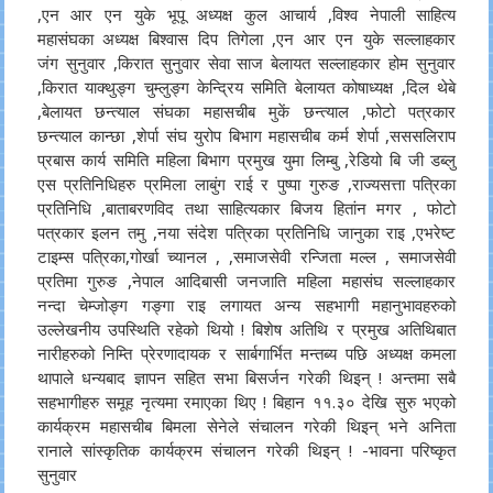
,एन आर एन युके भूपू अध्यक्ष कुल आचार्य ,विश्व नेपाली साहित्य
महासंघका अध्यक्ष बिश्वास दिप तिगेला ,एन आर एन युके सल्लाहकार
जंग सुनुवार ,किरात सुनुवार सेवा साज बेलायत सल्लाहकार होम सुनुवार
,किरात याक्थुङ्ग चुम्लुङ्ग केन्द्रिय समिति बेलायत कोषाध्यक्ष ,दिल थेबे
,बेलायत छन्त्याल संघका महासचीब मुकें छन्त्याल ,फोटो पत्रकार
छन्त्याल कान्छा ,शेर्पा संघ युरोप बिभाग महासचीब कर्म शेर्पा ,सससलिराप
प्रबास कार्य समिति महिला बिभाग प्रमुख युमा लिम्बु ,रेडियो बि जी डब्लु
एस प्रतिनिधिहरु प्रमिला लाबुंग राई र पुष्पा गुरुङ ,राज्यसत्ता पत्रिका
प्रतिनिधि ,बाताबरणविद तथा साहित्यकार बिजय हितांन मगर , फोटो
पत्रकार इलन तमु ,नया संदेश पत्रिका प्रतिनिधि जानुका राइ ,एभरेष्ट
टाइम्स पत्रिका,गोर्खा च्यानल , ,समाजसेवी रन्जिता मल्ल , समाजसेवी
प्रतिमा गुरुङ ,नेपाल आदिबासी जनजाति महिला महासंघ सल्लाहकार
नन्दा चेम्जोङ्ग गङ्गा राइ लगायत अन्य सहभागी महानुभावहरुको
उल्लेखनीय उपस्थिति रहेको थियो ! बिशेष अतिथि र प्रमुख अतिथिबात
नारीहरुको निम्ति प्रेरणादायक र सार्बगार्भित मन्तब्य पछि अध्यक्ष कमला
थापाले धन्यबाद ज्ञापन सहित सभा बिसर्जन गरेकी थिइन् ! अन्तमा सबै
सहभागीहरु समूह नृत्यमा रमाएका थिए ! बिहान ११.३० देखि सुरु भएको
कार्यक्रम महासचीब बिमला सेनेले संचालन गरेकी थिइन् भने अनिता
रानाले सांस्कृतिक कार्यक्रम संचालन गरेकी थिइन् ! -भावना परिष्कृत
सुनुवार