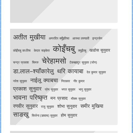
अतीत मुखीया
अमरदिप क्युँइतिचा
आस्था लस्पाली
इन्द्रसेन
कोइँचबु
खडोस सुनुवार
काेइँचबु काःतिच
केदार सङ्केत
क्युइँतबु
चेरेहामसो
चन्द्र प्रकाश
चिमरु
टेकबहादुर सुनुवार (जोन)
डा.लाल–श्याँकारेलु
थरि कायाबा
देव कुमार सुनुवार
नाईलू क्याबचा
नरेश सुनुवार
निराकार
नीर कुमार
प्रकाश सुनुवार
प्रेम सुनुवार
भगत सुनुवार
भानु सुनुवार
भावना परिष्कृत
मन प्रसाद
मौसम सुनुवार
रणवीर सुनुवार
समीर मुखिया
शोभा सुनुवार
राजु सुनुवार
साङखु
होम सुनुवार
सिर्जना (ङावाच) सुनुवार