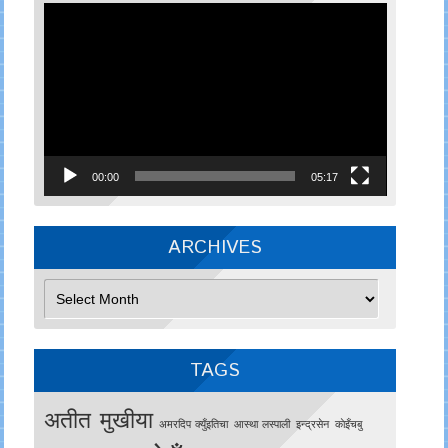
Video
Player
00:00
05:17
ARCHIVES
Archives
TAGS
अतीत मुखीया
अमरदिप क्युँइतिचा
आस्था लस्पाली
इन्द्रसेन
काेइँचबु