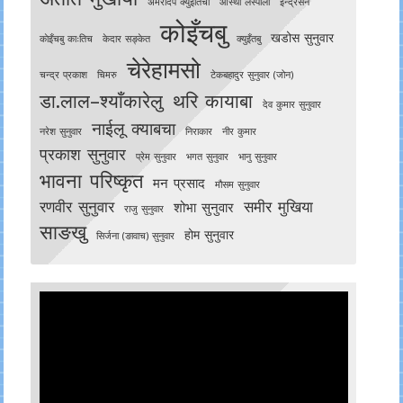
अमरदिप क्युँइतिचा
आस्था लस्पाली
इन्द्रसेन
कोइँचबु
खडोस सुनुवार
काेइँचबु काःतिच
केदार सङ्केत
क्युइँतबु
चेरेहामसो
चन्द्र प्रकाश
चिमरु
टेकबहादुर सुनुवार (जोन)
डा.लाल–श्याँकारेलु
थरि कायाबा
देव कुमार सुनुवार
नाईलू क्याबचा
नरेश सुनुवार
निराकार
नीर कुमार
प्रकाश सुनुवार
प्रेम सुनुवार
भगत सुनुवार
भानु सुनुवार
भावना परिष्कृत
मन प्रसाद
मौसम सुनुवार
रणवीर सुनुवार
समीर मुखिया
शोभा सुनुवार
राजु सुनुवार
साङखु
होम सुनुवार
सिर्जना (ङावाच) सुनुवार
Video
Player