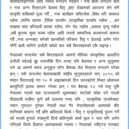
चासोकताङ्गनाम आदि नामले मनाउने गर्दछन ! नया बाली लगाउने बेला
र नया अन्न भित्राउने बेलामा पितृ ,इष्ट देवहरुको आरधना संग संगै
प्रकृति शक्तिको पूजा गर्दै , नया बालीहरु सप्रियोस ,बिश्व भरि साकाल
रहोस ,शान्ति छावस ,दैविक प्रकोप ,प्राकृतिक प्रकोप नहोस , ,बन
पाखामा सदा हरियाली कायम रहोस, रोग भेद नहोस ,अकाल मृत्यु नहोस
,सबै कुरामा सुब्य फाब्य रहोस आदि जस्तो सामाजिक कल्यानार्थ कामना
गर्दै ,नया अन्नबाट बनेको खान्कीको परिकार पितृ र देवलाई अर्पण गरेर
नौगी खादै मानिने उभौली पर्वको सार सबै किरातहरुको एकै पाइन्छ !
नेपालको सन्दर्भमा सबै किरातहरुले आफ्नो मौलिक संस्कृतिमा आधारित
उभौली पर्वलाई बुद्द जयन्तीकै दिन मनाए पनि बेलायत र अन्य मुलुकमा
भने आ आफ्नो समय अनुकुल पारेर बैशाख जेठ भित्रमा मनाउने गरेका
छन् ! यसै सन्दर्भमा बेलायतबासी कोइँच सुनुवारहरुले सन् २०१५ को
श्यंदर पिदारलाई गत १० मे आइतबारको दिन फानब्रोरो स्थित ओकफम
कम्युनिटी हलमा सम्पन गरेका छन् ! गत बैशाख १२ गते मातृ भुमि
नेपालमा गएको महा प्रलयकारी भूकम्पबाट माटोको शोक पर्न गएको
पीडादायी घडीमा कुनै हर्ष उल्लास नभए पनि , प्राकृतिक प्रकोपबाट
ज्यान गुमाउन पुगेका नेपाली तथा गैर नेपालीहरुको आत्माको चीर
शान्तिको कामना गर्दै बत्ति बालिएको थियो ! पितृ र प्रकृतिलाई पुजन गर्ने
पर्व भएको हुनाले रुखमुनी दियो बालिनुको साथै फूल र जल पनि अर्पण
गरिएको थियो दिबंगत आत्माहरुको नाममा ! नेपालको राष्ट्रिय गानबाट