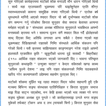
सुरु गरिएको कार्यक्रममा माटोको शोक मनाउदै मौन धारन गरिएको थियो
! साथै महा प्रलयकारी भूकम्पमा परि घाइतेहुनेहरु प्रति शीग्र
स्वास्थ्यलाभको कामना सामुहिक रुपमा गरिएको थियो !” प्रतेक बर्ष
धुमधामले मानिदै आएको श्यादर पिदार यो बर्ष दुर्भाग्यबस माटोको शोक
संग सम्पन्न गर्नु परेकोमा किरात सुनुवार सेवा समाज बेलायत अत्यन्त
मर्महात भएको छ ” संस्थाका अध्यक्ष मोतिराज सुनुवारले भावबिभल आफ्नो
मन्तब्यको क्रममा भने ! सामान्य पूजन संगै श्यादर सिल गर्दै ढोलेहरुको
साथ् दिएका थिए अतिथि लगायत अन्य सबैले ! देशमा गएको महा
भूकम्पबाट पिडितहरुको राहतको निम्ति संस्थाले आर्थिक संकलन पनि
गरेको थियो ! यसै क्रममा साहित्याकार काङ्गमाङ्ग नरेश राइले आफ्नो
हालसालै प्रकाशित कृति ” खुकुरीको धारमा दुई सताब्दी ” बिक्रीबाट
£११० आर्थिक राहत संकलन भएको जानकारी दिए ! भावना परिष्कृत
सुनुवरको कथाकृति ” उन्मुक्त यात्रा” र केदार संकेतको खण्ड काब्य
“अफिम फुल्ने देशमा ” लाइ पनि राहत संकलनको निम्ति पाठकहरुले
खरिद गरेर कल्याणकारी उद्देश्यमा सहयोग पुराएका थिए !
माटोको शोकमा मुर्छित भइ रहदा श्यादर पिदार पर्वमा सहभागी हुदै एकै
मञ्चमा बिभिन्न सङ्घ संस्थाका प्रतिनिधिहरु र किरात सुनुवार जमाज
माझ पिडा साट्न पाएकोमा, मन केहि हल्का भएको भाव व्यक्त गरे मगर
सङ्घ युकेका अध्यक्ष दुत पुनले ! सो कार्यक्रममाझ उनले मगर सङ्घ
युकेको तर्फबाट टोकन अफ द लभ (मायाको चिनो ) किरात सुनुवार सेवा