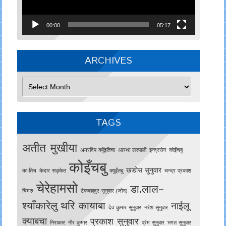
00:00
05:17
ARCHIVES
Archives
TAGS
अतीत मुखीया
अमरदिप क्युँइतिचा
आस्था लस्पाली
इन्द्रसेन
काेइँचबु
कोइँचबु
खडोस सुनुवार
काःतिच
केदार सङ्केत
क्युइँतबु
चन्द्र प्रकाश
चेरेहामसो
डा.लाल–
चिमरु
टेकबहादुर सुनुवार (जोन)
श्याँकारेलु
थरि कायाबा
नाईलू
देव कुमार सुनुवार
नरेश सुनुवार
क्याबचा
प्रकाश सुनुवार
निराकार
नीर कुमार
प्रेम सुनुवार
भगत सुनुवार