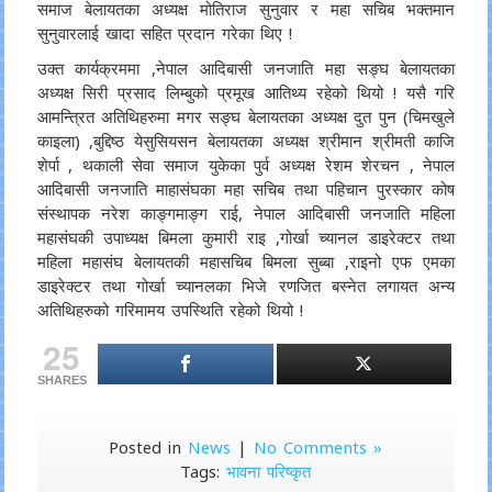
समाज बेलायतका अध्यक्ष मोतिराज सुनुवार र महा सचिब भक्तमान
सुनुवारलाई खादा सहित प्रदान गरेका थिए !
उक्त कार्यक्रममा ,नेपाल आदिबासी जनजाति महा सङ्घ बेलायतका
अध्यक्ष सिरी प्रसाद लिम्बुको प्रमूख आतिथ्य रहेको थियो ! यसै गरि
आमन्त्रित अतिथिहरुमा मगर सङ्घ बेलायतका अध्यक्ष दुत पुन (चिमखुले
काइला) ,बुद्दिष्ठ येसुसियसन बेलायतका अध्यक्ष श्रीमान श्रीमती काजि
शेर्पा , थकाली सेवा समाज युकेका पुर्व अध्यक्ष रेशम शेरचन , नेपाल
आदिबासी जनजाति माहासंघका महा सचिब तथा पहिचान पुरस्कार कोष
संस्थापक नरेश काङ्गमाङ्ग राई, नेपाल आदिबासी जनजाति महिला
महासंघकी उपाध्यक्ष बिमला कुमारी राइ ,गोर्खा च्यानल डाइरेक्टर तथा
महिला महासंघ बेलायतकी महासचिब बिमला सुब्बा ,राइनो एफ एमका
डाइरेक्टर तथा गोर्खा च्यानलका भिजे रणजित बस्नेत लगायत अन्य
अतिथिहरुको गरिमामय उपस्थिति रहेको थियो !
25
SHARES
Posted in
News
|
No Comments »
Tags:
भावना परिष्कृत