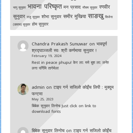
भावना परिष्कृत
रणवीर
मन प्रसाद
भानु सुनुवार
मौसम सुनुवार
साङखु
सुनुवार
समीर मुखिया
शोभा सुनुवार
राजु सुनुवार
सिर्जना
होम सुनुवार
(ङावाच) सुनुवार
Chandra Prakash Sunuwar
on
भावपूर्ण
श्रद्घाञ्जली स्वः श्री कर्णमाया सुनुवार !
February 19, 2024
Rest in peace phupu! केर ला: ममे बुश ला: लने!!
लगा पर्गिमि तागेमेल!
admin
on
टाइप गर्न सजिलाे काेइँच लिपी : मुक्दुम
फन्टमा
May 25, 2023
बिबेक सुनुवार लिनोच Just click on link to
download fonts
बिबेक सुनुवार लिनोच
on
टाइप गर्न सजिलाे काेइँच