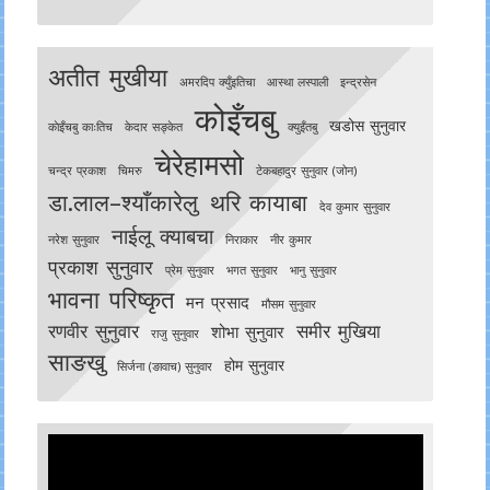
अतीत मुखीया
अमरदिप क्युँइतिचा
आस्था लस्पाली
इन्द्रसेन
कोइँचबु
खडोस सुनुवार
काेइँचबु काःतिच
केदार सङ्केत
क्युइँतबु
चेरेहामसो
चन्द्र प्रकाश
चिमरु
टेकबहादुर सुनुवार (जोन)
डा.लाल–श्याँकारेलु
थरि कायाबा
देव कुमार सुनुवार
नाईलू क्याबचा
नरेश सुनुवार
निराकार
नीर कुमार
प्रकाश सुनुवार
प्रेम सुनुवार
भगत सुनुवार
भानु सुनुवार
भावना परिष्कृत
मन प्रसाद
मौसम सुनुवार
रणवीर सुनुवार
समीर मुखिया
शोभा सुनुवार
राजु सुनुवार
साङखु
होम सुनुवार
सिर्जना (ङावाच) सुनुवार
Video
Player