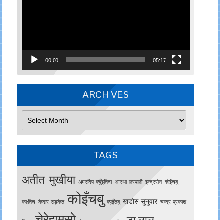
00:00
05:17
ARCHIVES
Archives
TAGS
अतीत मुखीया
अमरदिप क्युँइतिचा
आस्था लस्पाली
इन्द्रसेन
काेइँचबु
कोइँचबु
खडोस सुनुवार
काःतिच
केदार सङ्केत
क्युइँतबु
चन्द्र प्रकाश
चेरेहामसो
डा.लाल–