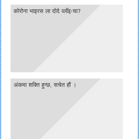
कोरोना भाइरस ला दोदे व्लोँइःचा?
अंकमा शक्ति हुन्छ, सचेत हाैं ।