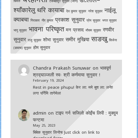
चिमरु
टेकबहादुर सुनुवार (जोन)
श्याँकारेलु
थरि कायाबा
नाईलू
देव कुमार सुनुवार
नरेश सुनुवार
क्याबचा
प्रकाश सुनुवार
निराकार
नीर कुमार
प्रेम सुनुवार
भगत सुनुवार
भावना परिष्कृत
रणवीर
मन प्रसाद
भानु सुनुवार
मौसम सुनुवार
साङखु
सुनुवार
समीर मुखिया
शोभा सुनुवार
राजु सुनुवार
सिर्जना
होम सुनुवार
(ङावाच) सुनुवार
Chandra Prakash Sunuwar
on
भावपूर्ण
श्रद्घाञ्जली स्वः श्री कर्णमाया सुनुवार !
February 19, 2024
Rest in peace phupu! केर ला: ममे बुश ला: लने!!
लगा पर्गिमि तागेमेल!
admin
on
टाइप गर्न सजिलाे काेइँच लिपी : मुक्दुम
फन्टमा
May 25, 2023
बिबेक सुनुवार लिनोच Just click on link to
download fonts