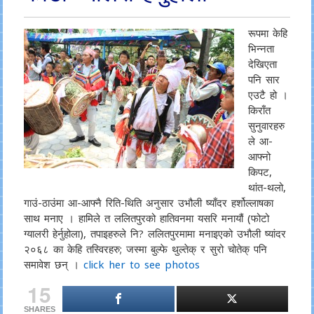
रूपमा केहि
भिन्नता
देखिएता
पनि सार
एउटै हो ।
किराँत
सुनुवारहरु
ले आ-
आफ्नो
किपट,
थांत-थलो,
गाउं-ठाउंमा आ-आफ्नै रिति-थिति अनुसार उभौली ष्याँदर हर्शोल्लाषका
साथ मनाए । हामिले त ललितपुरको हातिवनमा यसरि मनायौं (फोटो
ग्यालरी हेर्नुहोला), तपाइहरुले नि? ललितपुरमामा मनाइएको उभौली ष्यांदर
२०६८ का केहि तस्विरहरु; जस्मा बुल्फे थुल्तेक् र सुरो चोतेक् पनि
समावेश छन् ।
click her to see photos
15
SHARES