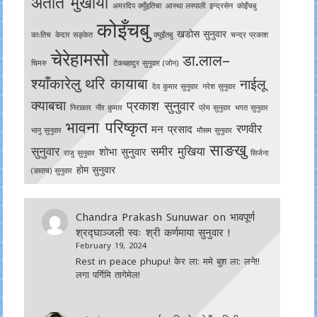
अतीत मुखीया
अमरदिप क्युँइतिचा
आस्था लस्पाली
इन्द्रसेन
काेइँचबु
कोइँचबु
खडोस सुनुवार
काःतिच
केदार सङ्केत
क्युइँतबु
चन्द्र प्रकाश
चेरेहामसो
डा.लाल–
चिमरु
टेकबहादुर सुनुवार (जोन)
श्याँकारेलु
थरि कायाबा
नाईलू
देव कुमार सुनुवार
नरेश सुनुवार
क्याबचा
प्रकाश सुनुवार
निराकार
नीर कुमार
प्रेम सुनुवार
भगत सुनुवार
भावना परिष्कृत
रणवीर
मन प्रसाद
भानु सुनुवार
मौसम सुनुवार
साङखु
सुनुवार
समीर मुखिया
शोभा सुनुवार
राजु सुनुवार
सिर्जना
होम सुनुवार
(ङावाच) सुनुवार
Chandra Prakash Sunuwar
on
भावपूर्ण
श्रद्घाञ्जली स्वः श्री कर्णमाया सुनुवार !
February 19, 2024
Rest in peace phupu! केर ला: ममे बुश ला: लने!!
लगा पर्गिमि तागेमेल!