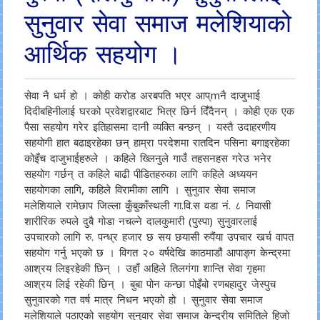
सुनुवार सेवा समाज मलेशियाको
आर्थिक सहयोग ।
सेवा नै धर्म हो । कोही करोड अरबपति भएर आप्mनै दाजुभाई
दिदीबहिनीलाई घरको प्रवेशद्वारबाट भित्र छिर्न दिँदैनन् । कोही एक एक
पैसा सहयोग गरेर इतिहासमा दानी व्यक्ति बन्छन् । यस्तै उदाहरणीय
सहयोगी हात बढाइरहेका छन् हाम्रा परदेशमा रातदिन पसिना बगाइरहेका
कोइँच दाजुभाईहरुले । कहिले ख्लिनुले गाउँ तहसनहस गरेउ भनेर
सहयोग गर्छन् त कहिले बाढी पीडितहरुका लागि कहिले अध्ययन
सहयोगका लागि, कहिले विरामीका लागि । सुनुवार सेवा समाज
मलेशियाले रामेछाप जिल्ला कुँबुकाँस्थली गा.वि.स वडा नं. ८ निवासी
शारीरिक रुपले दुबै गोडा नचल्ने दालकुमारी (पुस्पा) सुनुवारलाई
उपचारको लागि रु. पन्ध्र हजार छ सय छयासी रुपैंया उपचार खर्च वापत
सहयोग गर्नु भएको छ । विगत २० वर्षदेखि काठमाडौं आपाङ्ग केन्द्रमा
आश्रय लिइरहेकी छिन् । उहाँ अहिले तिलगंगा शान्ति सेवा गृहमा
आश्रय लिई रहेकी छिन् । बुबा पोन कन्छा पोइँबो रणबहादुर जेस्पुच
सुनुवारको गत वर्ष मात्र निधन भएको हो । सुनुवार सेवा समाज
मलेशियाले पठाएको सहयोग सुनुवार सेवा समाज केन्द्रीय समितिले हिजो