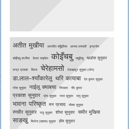
अतीत मुखीया
अमरदिप क्युँइतिचा
आस्था लस्पाली
इन्द्रसेन
कोइँचबु
खडोस सुनुवार
काेइँचबु काःतिच
केदार सङ्केत
क्युइँतबु
चेरेहामसो
चन्द्र प्रकाश
चिमरु
टेकबहादुर सुनुवार (जोन)
डा.लाल–श्याँकारेलु
थरि कायाबा
देव कुमार सुनुवार
नाईलू क्याबचा
नरेश सुनुवार
निराकार
नीर कुमार
प्रकाश सुनुवार
प्रेम सुनुवार
भगत सुनुवार
भानु सुनुवार
भावना परिष्कृत
मन प्रसाद
मौसम सुनुवार
रणवीर सुनुवार
समीर मुखिया
शोभा सुनुवार
राजु सुनुवार
साङखु
होम सुनुवार
सिर्जना (ङावाच) सुनुवार