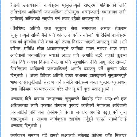
रेडियो उपत्यकाका कार्यक्रम प्रमुखज्यूले राष्ट्रमा पहिचानको लागि
लडिरहेका आदिवासी जनजातिका लोपोन्मुख भाषाहरुलाई बचाउनका लागि
हामीलाई जतिसक्दो सहयोग गर्न तयार रहेको बताउनुभयो ।
ीवशिष्ट अतिति तथा सुनुवार सेवा समाजका अध्यक्ष टंकराम
सुनुवारज्यूले साँच्चै मैले पनि आंकलन गर्न नसकेको यो रेडियो कार्यक्रम
एक वर्ष पुगेकोमा मेरो शंका पूर्ण रुपमा निवारण भएको जनाउनु भयो ।ी
वशिष्ट अतिथि लोक थापामगरज्यूले जातिको मात्र नभएर आज सारा
आदिवासी जनजातिहरु भषाको लडाइ पनि अगाडि बढ्दै गएको कुरामा
जोड दिदै अबका दिनमा नेपालमा पनि बहुभाषिक नीति लागु गरेर राज्यले
पिछडिएका आदिबासी जनजातिलाई अगाडि बढाउनु पर्ने कुरामा जोड
दिनुभयो । अर्का विशिष्ट अतिथि वक्ता सभासद दालकुमारी सुनुवारज्यूले
भाषा र संस्कृतिलाई संरक्षण गर्न हामीले सकेसम्म यस्ता पुस्तक प्रकाशन
तथा मिडियामा प्रचारप्रसार गरेर लैजानु पर्ने कुरा बताउनुभयो ।
धन्यवाद दिने क्रम्मा मनप्रसाद सुनुवारले विद्रोह गरेर आप्mनो हक
अधिकारका लागि प्रत्यक्ष योगदान पुरयाए त्यसैगरी नेपालका आदिवासी
जनजातिले पनि यस किसिमको चेतना जगाएर अगाडि बढ्नु पर्ने कुरा
बताउनुभयो । साथमा कार्यक्रमा सहयोग गर्नुहुने सम्पूर्ण सहयोगीलाई
धन्यवाद दिनुभयो ।
कार्यक्रम समापन गर्दै हाम्रो लक्ष्यलाई सबैलाई काँधमा काँध मिलाएर