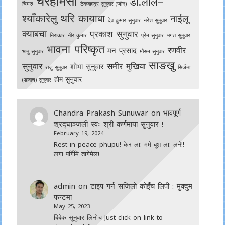
चेरेहामसो
डा.लाल–
चिमरु
टेकबहादुर सुनुवार (जोन)
श्याँकारेलु
थरि कायाबा
नाईलू
देव कुमार सुनुवार
नरेश सुनुवार
क्याबचा
प्रकाश सुनुवार
निराकार
नीर कुमार
प्रेम सुनुवार
भगत सुनुवार
भावना परिष्कृत
रणवीर
मन प्रसाद
भानु सुनुवार
मौसम सुनुवार
साङखु
सुनुवार
समीर मुखिया
शोभा सुनुवार
राजु सुनुवार
सिर्जना
होम सुनुवार
(ङावाच) सुनुवार
Chandra Prakash Sunuwar
on
भावपूर्ण
श्रद्घाञ्जली स्वः श्री कर्णमाया सुनुवार !
February 19, 2024
Rest in peace phupu! केर ला: ममे बुश ला: लने!!
लगा पर्गिमि तागेमेल!
admin
on
टाइप गर्न सजिलाे काेइँच लिपी : मुक्दुम
फन्टमा
May 25, 2023
बिबेक सुनुवार लिनोच Just click on link to