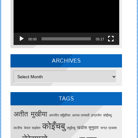
00:00
05:17
ARCHIVES
Archives
TAGS
अतीत मुखीया
अमरदिप क्युँइतिचा
आस्था लस्पाली
इन्द्रसेन
काेइँचबु
कोइँचबु
खडोस सुनुवार
काःतिच
केदार सङ्केत
क्युइँतबु
चन्द्र प्रकाश