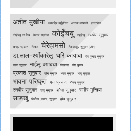
अतीत मुखीया
अमरदिप क्युँइतिचा
आस्था लस्पाली
इन्द्रसेन
कोइँचबु
खडोस सुनुवार
काेइँचबु काःतिच
केदार सङ्केत
क्युइँतबु
चेरेहामसो
चन्द्र प्रकाश
चिमरु
टेकबहादुर सुनुवार (जोन)
डा.लाल–श्याँकारेलु
थरि कायाबा
देव कुमार सुनुवार
नाईलू क्याबचा
नरेश सुनुवार
निराकार
नीर कुमार
प्रकाश सुनुवार
प्रेम सुनुवार
भगत सुनुवार
भानु सुनुवार
भावना परिष्कृत
मन प्रसाद
मौसम सुनुवार
रणवीर सुनुवार
समीर मुखिया
शोभा सुनुवार
राजु सुनुवार
साङखु
होम सुनुवार
सिर्जना (ङावाच) सुनुवार
Video
Player