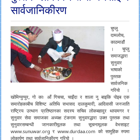
सार्वजानिकीरण
चुप्लु
दामलोच,
काठमाडौं
। चुप्लु
समाजद्धारा
सुनुवार
भाषाको
पुस्तक
सार्वजनिक
गरियो ।
खोमिग्युग्युर, गो काः आँ गिचचा, चाइँदा र शाला नु बाइकि पोइब एक
समारोहकाबीच विशिष्ट अतिथि सभासद दालकुमारी, आदिवासी जनजाति
राष्ट्रिय उत्थान प्रतिष्ठानका सदस्य सचिव लोकबहादुर थापामगर र
सुनुवार सेवा समाजका अध्यक्ष टंकराम सुनुवारद्धारा उक्त पुस्तक तथा
सुनुवारसम्बन्धी जानकारीमूलक तथा सूचनामूलक वेभसाइट
www.sunuwar.org र www.durdaa.com को सामुहिक रुपमा
लोकार्पण तथा सार्वजानिकीरण गरियो ।