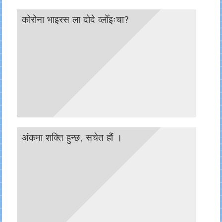
कोरोना भाइरस ला दोदे व्लोँइःचा?
अंकमा शक्ति हुन्छ, सचेत हाैं ।