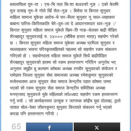
ब्लालाचिला दुम–ता । एच–चि पाल किःशा बाअÞशो नुङ । एको केतमि
मुल दासाइ नुम–मे नोले खिँ सेल–नुङ । बिसेस पा किरात सुनुवार
माहिला सामाज युकेङा आदेच–चे पार–मिला सुनुवार नु साल–लाहाकार
बाबाना पारिस–किरितकालि चेरे–दुम–ला दे आदारनामदार थार–नुङ ।’
किरात सुनुवार महिला समाज युकेले खिम–ति नाङ–थेलका बाढी पीडित
शेरबहादुर सुनुवारलाई रु. २४००० (चौबिस हजार मात्र) सहयोग गरेको
छ । किरात सुनुवार महिला समाज युकेका अध्यक्ष प्रमिला सुनुवार र
सल्लाहकार भावना परिस्कृतसहितको पहलमा सो सहयोग रकम संकलन
गरिएको हो । सहयोगदाता महिला समाज युकेले सिधै बाढीपीडित
शेरबहादुर सुनुवारको हातमा सो रकम हस्तान्तरण गरिदिन अनुरोध भए
अनुसार क्युइँत बु कल्याण कोषका अध्यक्ष रणवीर सुुनुवारको संयोजन र
रामेछाप जिल्ला सुनुवार सेवा समाजका अध्यक्ष रमेशकुमार सुनुवारको
मध्येस्थतामा आज सुनुवार सेवा समाज केन्द्रीय रहात कोषमा जम्मा
भएको सो रकम सुनुवार सेवा समाज केन्द्रीय समितिका अध्यक्ष
मनप्रसाद सुनुवारले युके महिलाको तर्पmबाट सहयोग रकम हस्तान्तरण
गर्नु भयो । सो कार्यक्रममा उत्सुक र जागरुक कोइँच युवा दोलखा, ठूलो
पाताल चोल–पेका जीवनकुमरा सुनुवार किरातले संकलन गर्नु भएको
कपडा पनि हस्तान्तरण गरियो ।
65