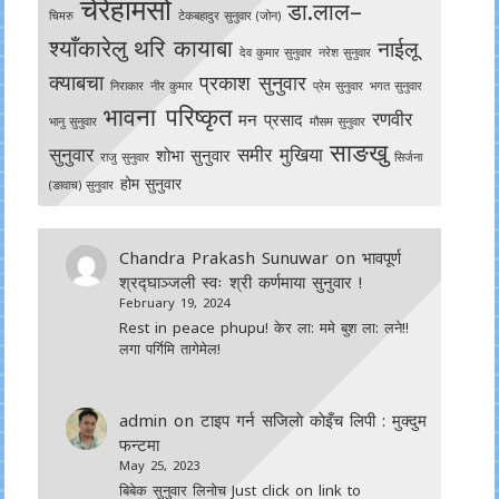
चेरेहामसो
डा.लाल–
चिमरु
टेकबहादुर सुनुवार (जोन)
श्याँकारेलु
थरि कायाबा
नाईलू
देव कुमार सुनुवार
नरेश सुनुवार
क्याबचा
प्रकाश सुनुवार
निराकार
नीर कुमार
प्रेम सुनुवार
भगत सुनुवार
भावना परिष्कृत
रणवीर
मन प्रसाद
भानु सुनुवार
मौसम सुनुवार
साङखु
सुनुवार
समीर मुखिया
शोभा सुनुवार
राजु सुनुवार
सिर्जना
होम सुनुवार
(ङावाच) सुनुवार
Chandra Prakash Sunuwar
on
भावपूर्ण
श्रद्घाञ्जली स्वः श्री कर्णमाया सुनुवार !
February 19, 2024
Rest in peace phupu! केर ला: ममे बुश ला: लने!!
लगा पर्गिमि तागेमेल!
admin
on
टाइप गर्न सजिलाे काेइँच लिपी : मुक्दुम
फन्टमा
May 25, 2023
बिबेक सुनुवार लिनोच Just click on link to