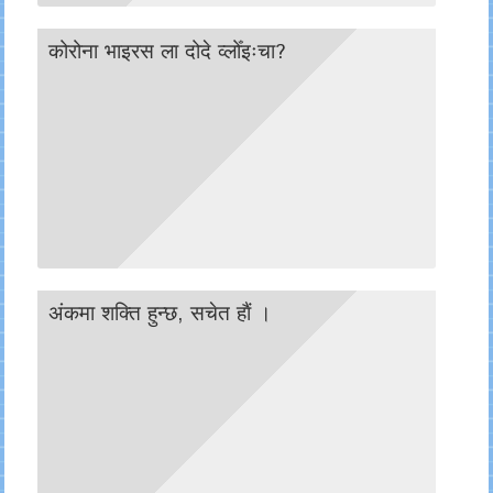
कोरोना भाइरस ला दोदे व्लोँइःचा?
अंकमा शक्ति हुन्छ, सचेत हाैं ।