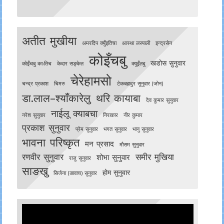
अतीत मुखीया
अमरदिप क्युँइतिचा
आस्था लस्पाली
इन्द्रसेन
कोइँचबु
खडोस सुनुवार
काेइँचबु काःतिच
केदार सङ्केत
क्युइँतबु
चेरेहामसो
चन्द्र प्रकाश
चिमरु
टेकबहादुर सुनुवार (जोन)
डा.लाल–श्याँकारेलु
थरि कायाबा
देव कुमार सुनुवार
नाईलू क्याबचा
नरेश सुनुवार
निराकार
नीर कुमार
प्रकाश सुनुवार
प्रेम सुनुवार
भगत सुनुवार
भानु सुनुवार
भावना परिष्कृत
मन प्रसाद
मौसम सुनुवार
रणवीर सुनुवार
समीर मुखिया
शोभा सुनुवार
राजु सुनुवार
साङखु
होम सुनुवार
सिर्जना (ङावाच) सुनुवार
Video
Player