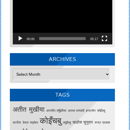
00:00
05:17
ARCHIVES
Archives
TAGS
अतीत मुखीया
अमरदिप क्युँइतिचा
आस्था लस्पाली
इन्द्रसेन
काेइँचबु
कोइँचबु
खडोस सुनुवार
काःतिच
केदार सङ्केत
क्युइँतबु
चन्द्र प्रकाश