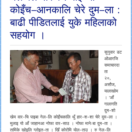
कोइँच–आनकालि चेरे दुम–ला :
बाढी पीडितलाई युके महिलाको
सहयोग ।
सुनुवार डट
ओआरजि
समाचारदा
ता
२०,
असौज,
यालाखोम
। ‘आँ
गालागति
दुम–शो
खेम वार–चि पाइबा नेल–लि कोइँचकालि थुँ हार–श–शा चेरे दुम–ला ।
मुलाइ यो आँ जाहानआ नोफा वार–साउ । नोफा मानेःबा दुम–ता ।
तामिके खोइलि ग्लोइत–ता । खिँ कोरोमि योल–ताउ । रु नेल–लि