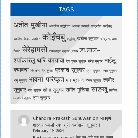
TAGS
अतीत मुखीया
अमरदिप क्युँइतिचा
आस्था लस्पाली
इन्द्रसेन
काेइँचबु
कोइँचबु
खडोस सुनुवार
काःतिच
केदार सङ्केत
क्युइँतबु
चन्द्र प्रकाश
चेरेहामसो
डा.लाल–
चिमरु
टेकबहादुर सुनुवार (जोन)
श्याँकारेलु
थरि कायाबा
नाईलू
देव कुमार सुनुवार
नरेश सुनुवार
क्याबचा
प्रकाश सुनुवार
निराकार
नीर कुमार
प्रेम सुनुवार
भगत सुनुवार
भावना परिष्कृत
रणवीर
मन प्रसाद
भानु सुनुवार
मौसम सुनुवार
साङखु
सुनुवार
समीर मुखिया
शोभा सुनुवार
राजु सुनुवार
सिर्जना
होम सुनुवार
(ङावाच) सुनुवार
Chandra Prakash Sunuwar
on
भावपूर्ण
श्रद्घाञ्जली स्वः श्री कर्णमाया सुनुवार !
February 19, 2024
Rest in peace phupu! केर ला: ममे बुश ला: लने!!