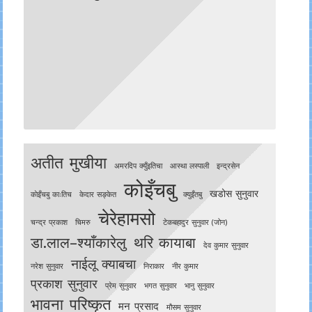
अतीत मुखीया
अमरदिप क्युँइतिचा
आस्था लस्पाली
इन्द्रसेन
कोइँचबु
खडोस सुनुवार
काेइँचबु काःतिच
केदार सङ्केत
क्युइँतबु
चेरेहामसो
चन्द्र प्रकाश
चिमरु
टेकबहादुर सुनुवार (जोन)
डा.लाल–श्याँकारेलु
थरि कायाबा
देव कुमार सुनुवार
नाईलू क्याबचा
नरेश सुनुवार
निराकार
नीर कुमार
प्रकाश सुनुवार
प्रेम सुनुवार
भगत सुनुवार
भानु सुनुवार
भावना परिष्कृत
मन प्रसाद
मौसम सुनुवार