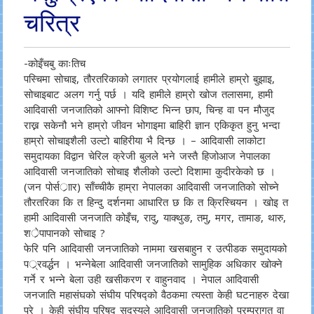
चरित्र
-कोइँचबु काःतिच
पस्चिमा सोचाइ, तौरतरिकाको लगातर प्रयोगलाई हामीले हाम्रो बुझाइ,
सोचाइबाट अलग गर्नु पर्छ । यदि हामीले हाम्रो खोज तलासमा, हामी
आदिवासी जनजातिको आफ्नो विशिष्ट भिन्न छाप, चिन्ह वा पन मौजुद
राख्न सकेनौ भने हाम्रो जीवन भोगाइमा बाहिरी ज्ञान एकिकृत हुनु भन्दा
हाम्रो सोचाइशैली उल्टो बाहिरीया भै दिन्छ । – आदिवासी लाकोटा
समुदायका विद्वान चेरिल क्रेजी बुलले भने जस्तै हिजोआज नेपालका
आदिवासी जनजातिको सोचाइ शैलीको उल्टो दिशामा कुदीरकेको छ ।
(जन पोर्सर्ाार) साँच्चीकै हाम्रा नेपालका आदिवासी जनजातिको सोच्ने
तौरतरिका कि त हिन्दु दर्शनमा आधारित छ कि त क्रिस्चियन । खोइ त
हामी आदिवासी जनजाति कोइँच, रादु, याक्थुङ, तमु, मगर, तामाङ, थारु,
शर्ेपापानको सोचाइ ?
फेरि पनि आदिवासी जनजातिको नाममा खसबाहुन र उत्पीडक समुदायको
पर््रवर्द्धन । भन्नेबेला आदिवासी जनजातिको सामुहिक अधिकार खोक्ने
गर्ने र भन्ने बेला उही खसीकरण र वाहुनवाद । नेपाल आदिवासी
जनजाति महासंघको संघीय परिषद्को वैठकमा त्यस्ता केही घटनाहरु देखा
परे । केही संघीय परिषद सदस्यले आदिवासी जनजातिको परम्परागत वा