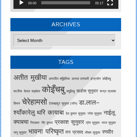
00:00
05:17
ARCHIVES
Archives
TAGS
अतीत मुखीया
अमरदिप क्युँइतिचा
आस्था लस्पाली
इन्द्रसेन
काेइँचबु
कोइँचबु
खडोस सुनुवार
काःतिच
केदार सङ्केत
क्युइँतबु
चन्द्र प्रकाश
चेरेहामसो
डा.लाल–
चिमरु
टेकबहादुर सुनुवार (जोन)
श्याँकारेलु
थरि कायाबा
नाईलू
देव कुमार सुनुवार
नरेश सुनुवार
क्याबचा
प्रकाश सुनुवार
निराकार
नीर कुमार
प्रेम सुनुवार
भगत सुनुवार
भावना परिष्कृत
रणवीर
मन प्रसाद
भानु सुनुवार
मौसम सुनुवार