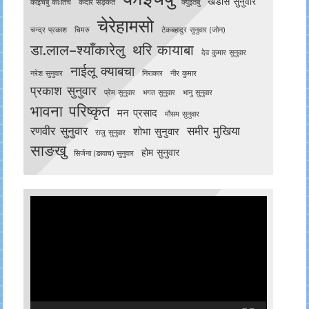
खडोस सुनुवार
काेइँचबु काःतिच
केदार सङ्केत
क्युइँतबु
चेरेहामसो
चन्द्र प्रकाश
चिमरु
टेकबहादुर सुनुवार (जोन)
डा.लाल–श्याँकारेलु
थरि कायाबा
देव कुमार सुनुवार
नाईलू क्याबचा
नरेश सुनुवार
निराकार
नीर कुमार
प्रकाश सुनुवार
प्रेम सुनुवार
भगत सुनुवार
भानु सुनुवार
भावना परिष्कृत
मन प्रसाद
मौसम सुनुवार
रणवीर सुनुवार
समीर मुखिया
शोभा सुनुवार
राजु सुनुवार
साङखु
होम सुनुवार
सिर्जना (ङावाच) सुनुवार
Video
Player