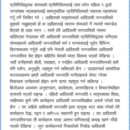
प्रतिनिधिमूलक संस्थाको प्रतिनिधित्वलाई लात मारेर महिला र ठूलो
जनसंख्या भएकाहरुलाई समानुपातिक प्रतिनिधित्वको व्यवस्था महासंघमा
गर्नु पर्ने जिकिर गरे ।
उहाँहरुको मातृसंस्थाले आदिवासी जनजातिको
मुद्दावारे नबुझाएको हो वा उहाँहरुलाई सदस्य संस्थाले नै त्यस्तो म्यानडेड
दिएको हो थाहा भएन । यस्तै धेरै आदिवासी जनजातिको नाममा
खोलिएका नेपालका धेरै आदिवासी जनजातिको प्रतिनिधिमूलक भनिएका
संस्थाहरुले आदिवासी जनजातिको मर्म र मान्यतालाई भुलेर विभिन्न
क्रियाकलाप गर्नुले अझै पनि नेपाली आदिवासी जनजातिमा आदिवासी
जनजातित्व चेत होइन बाहिरीय चेतको मात्र विकास भएको देखिन्छ ।
जहाँ उनीहरुको बोली, व्यवाहार, र गर्राईमा आदिवासी जनजातिपनको कतै
पनि दर्शन, अनुभूति, महशुस गर्न सकिएको छैन । उदाहरणार्थ सामाजिक
सञ्जालहरुमा हाम्रै आदिवासी जनजाति भनौदाहरुले पोस्ट गरेका
विचारहरु उनीहरुको होइन भन्ने प्रष्ट महशुस गर्न सकिन्छ ।
हिजोआज अध्ययन अनुशन्धान, कार्यशाला, अन्तरक्रिया र विचारगोष्ठीहरु
प्रशस्तै भएको पाइन्छ । पहिलो आदिवासी जनजाति र मातृभाषाका शिक्षा,
साहित्यमा कुनै पनि कार्यक्रम आदिवासी जनजातिबाहेक अरुले गरेको याद
छैन । तर अहिले आदिवासी जनजाति इतर प्रमुख भएर काम गरेको धेरै
कार्यक्रम देख्न, पढ्न र आपै+m सहभागी हुन पाइन्छ । तर आदिवासी
जनजातिपनका ती कार्यक्रम मात्र आफ्ना मानिसलाई कमाइ खाने भाँडो
भएको देखिन्छ । जुन कार्यक्रमले निकालेको निचोड आदिवासी