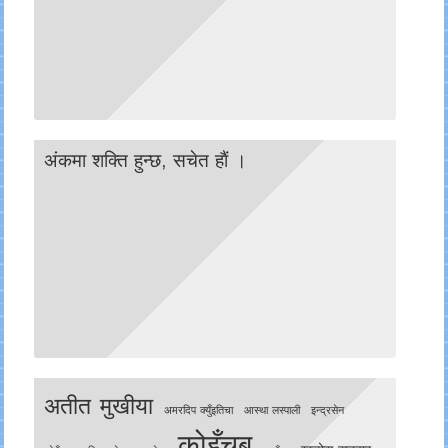
अंकमा शक्ति हुन्छ, सचेत हाैं ।
अतीत मुखीया
अमरदिप क्युँइतिचा
आस्था लस्पाली
इन्द्रसेन
कोइँचबु