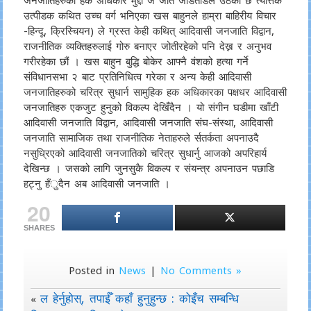
जनजातिहरुको हक अधिकार मुद्दा जे जति जोडतोडले उठेको छ त्यत्तिकै
उत्पीडक कथित उच्च वर्ग भनिएका खस बाहुनले हाम्रा बाहिरीय विचार
-हिन्दू, क्रिस्चियन) ले ग्रस्त केही कथित् आदिवासी जनजाति विद्वान,
राजनीतिक व्यक्तिहरुलाई गोरु बनाएर जोतीरहेको पनि देख्न र अनुभव
गरीरहेका छौं । खस बाहुन बुद्धि बोकेर आफ्नै वंशको हत्या गर्ने
संविधानसभा २ बाट प्रतिनिधित्व गरेका र अन्य केही आदिवासी
जनजातिहरुको चरित्र सुधार्न सामुहिक हक अधिकारका पक्षधर आदिवासी
जनजातिहरु एकजुट हुनुको विकल्प देखिँदैन । यो संगीन घडीमा खाँटी
आदिवासी जनजाति विद्वान, आदिवासी जनजाति संघ-संस्था, आदिवासी
जनजाति सामाजिक तथा राजनीतिक नेताहरुले र्सतर्कता अपनाउदै
नसुध्रिएको आदिवासी जनजातिको चरित्र सुधार्नु आजको अपरिहार्य
देखिन्छ । जसको लागि जुनसुकै विकल्प र संयन्त्र अपनाउन पछाडि
हट्नु हँुदैन अब आदिवासी जनजाति ।
20
SHARES
Posted in
News
|
No Comments »
ल हेर्नुहोस्, तपाईँ कहाँ हुनुहुन्छ : कोइँच सम्बन्धि
«