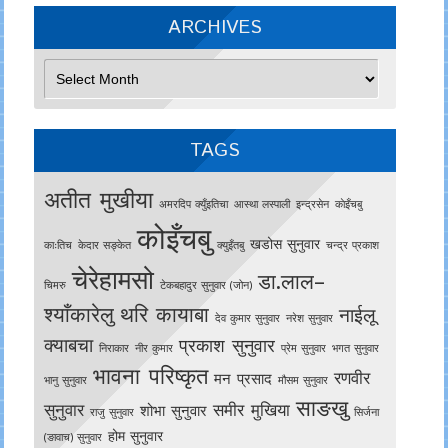
ARCHIVES
Archives
TAGS
अतीत मुखीया
अमरदिप क्युँइतिचा
आस्था लस्पाली
इन्द्रसेन
काेइँचबु
कोइँचबु
खडोस सुनुवार
काःतिच
केदार सङ्केत
क्युइँतबु
चन्द्र प्रकाश
चेरेहामसो
डा.लाल–
चिमरु
टेकबहादुर सुनुवार (जोन)
श्याँकारेलु
थरि कायाबा
नाईलू
देव कुमार सुनुवार
नरेश सुनुवार
क्याबचा
प्रकाश सुनुवार
निराकार
नीर कुमार
प्रेम सुनुवार
भगत सुनुवार
भावना परिष्कृत
रणवीर
मन प्रसाद
भानु सुनुवार
मौसम सुनुवार
साङखु
सुनुवार
समीर मुखिया
शोभा सुनुवार
राजु सुनुवार
सिर्जना
होम सुनुवार
(ङावाच) सुनुवार