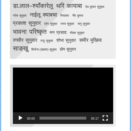
डा.लाल–श्याँकारेलु
थरि कायाबा
देव कुमार सुनुवार
नाईलू क्याबचा
नरेश सुनुवार
निराकार
नीर कुमार
प्रकाश सुनुवार
प्रेम सुनुवार
भगत सुनुवार
भानु सुनुवार
भावना परिष्कृत
मन प्रसाद
मौसम सुनुवार
रणवीर सुनुवार
समीर मुखिया
शोभा सुनुवार
राजु सुनुवार
साङखु
होम सुनुवार
सिर्जना (ङावाच) सुनुवार
Video
Player
00:00
05:17