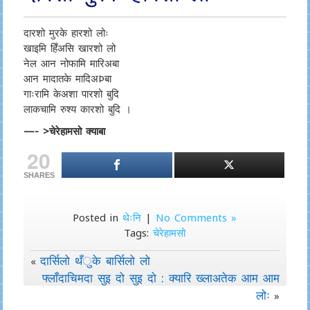
दारशो मुरके हारशो लोः
खाइमि हिँअसि खारशो लो
नेल आन नोफामि मारिअबा
आन मादातके मादिअÞबा
गाःरामि केअशा पारशो बुदि
लाकचामि रुश्य कारशो बुदि ।
—- >चेरेहामसो क्याबा
20
SHARES
Posted in
थेःनि
|
No Comments »
Tags:
चेरेहामसो
दार्सिलो थँुके बार्सिलो लो
«
फ्लाँदाचिमदा सुइ दो सुइ दो : क्यारि ख्लाअतेक आम आम
लोः
»