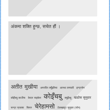
अंकमा शक्ति हुन्छ, सचेत हाैं ।
अतीत मुखीया
अमरदिप क्युँइतिचा
आस्था लस्पाली
इन्द्रसेन
कोइँचबु
खडोस सुनुवार
काेइँचबु काःतिच
केदार सङ्केत
क्युइँतबु
चेरेहामसो
चन्द्र प्रकाश
चिमरु
टेकबहादुर सुनुवार (जोन)