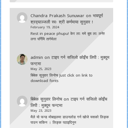
Chandra Prakash Sunuwar
on
भावपूर्ण
श्रद्घाञ्जली स्वः श्री कर्णमाया सुनुवार !
February 19, 2024
Rest in peace phupu! केर ला: ममे बुश ला: लने!!
लगा पर्गिमि तागेमेल!
admin
on
टाइप गर्न सजिलाे काेइँच लिपी : मुक्दुम
फन्टमा
May 25, 2023
बिबेक सुनुवार लिनोच Just click on link to
download fonts
बिबेक सुनुवार लिनोच
on
टाइप गर्न सजिलाे काेइँच
लिपी : मुक्दुम फन्टमा
May 23, 2023
मैले यो फन्ड मोबाइलमा डाउनल‍ोड गर्न खोजे यसको लिङ्क
पाउन सकिन । लिङ्क पठाइदिनुन