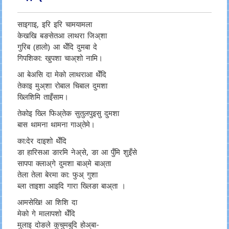
साइगाइ, इरि इरि चामयामला
केखखि बङसेतआ लाथरा जिअ्शा
गुरिब (हालो) आ थेँदि दुमबा दे
गिपशिका: खुपशा चाअ्शो नामि।
आ बेअसि दा मेको लाथराआ थेँदि
तेकाइ मुअ्शा रोबाल चिबाल दुमशा
ख्लिशिमि ताइँसाम।
तेकोइ ख्लि फिअ्तेक सुतुलपुइसु दुमशा
बास थामना थामना गाअ्तेमे।
का:देर दाइशो थेँदि
ङा हारिसआ ङारमि नेअ्से, ङा आ पुँमि शुइँसे
सापपा क्लाअ्गे दुमशा बाअ्मे बाअ्ता
तेला तेला बेरमा का: फुअ् गुशा
ब्ला ताइशा आइदि गारा ख्लिङा बाअ्ता ।
आमसेखि! आ शिशि दा
मेको गे मालापशो थेँदि
मुलाइ दोङले कुचुमबुदि होअ्बा-