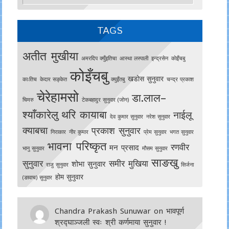
TAGS
अतीत मुखीया
अमरदिप क्युँइतिचा
आस्था लस्पाली
इन्द्रसेन
काेइँचबु
कोइँचबु
खडोस सुनुवार
काःतिच
केदार सङ्केत
क्युइँतबु
चन्द्र प्रकाश
चेरेहामसो
डा.लाल–
चिमरु
टेकबहादुर सुनुवार (जोन)
श्याँकारेलु
थरि कायाबा
नाईलू
देव कुमार सुनुवार
नरेश सुनुवार
क्याबचा
प्रकाश सुनुवार
निराकार
नीर कुमार
प्रेम सुनुवार
भगत सुनुवार
भावना परिष्कृत
रणवीर
मन प्रसाद
भानु सुनुवार
मौसम सुनुवार
साङखु
सुनुवार
समीर मुखिया
शोभा सुनुवार
राजु सुनुवार
सिर्जना
होम सुनुवार
(ङावाच) सुनुवार
Chandra Prakash Sunuwar
on
भावपूर्ण
श्रद्घाञ्जली स्वः श्री कर्णमाया सुनुवार !