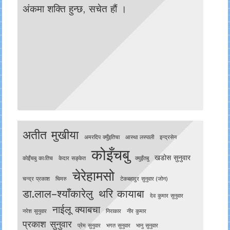
अंकमा शक्ति हुन्छ, सचेत हाैं ।
अतीत मुखीया
अमरदिप क्युँइतिचा
आस्था लस्पाली
इन्द्रसेन
कोइँचबु
खडोस सुनुवार
काेइँचबु काःतिच
केदार सङ्केत
क्युइँतबु
चेरेहामसो
चन्द्र प्रकाश
चिमरु
टेकबहादुर सुनुवार (जोन)
डा.लाल–श्याँकारेलु
थरि कायाबा
देव कुमार सुनुवार
नाईलू क्याबचा
नरेश सुनुवार
निराकार
नीर कुमार
प्रकाश सुनुवार
प्रेम सुनुवार
भगत सुनुवार
भानु सुनुवार