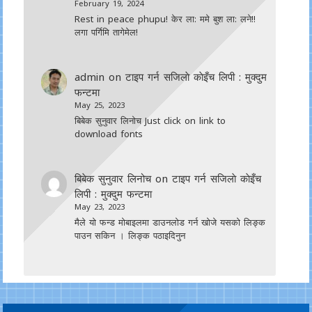
February 19, 2024
Rest in peace phupu! केर ला: ममे बुश ला: लने!!
लगा पर्गिमि तागेमेल!
admin
on
टाइप गर्न सजिलाे काेइँच लिपी : मुक्दुम
फन्टमा
May 25, 2023
बिबेक सुनुवार लिनोच Just click on link to
download fonts
बिबेक सुनुवार लिनोच
on
टाइप गर्न सजिलाे काेइँच
लिपी : मुक्दुम फन्टमा
May 23, 2023
मैले यो फन्ड मोबाइलमा डाउनल‍ोड गर्न खोजे यसको लिङ्क
पाउन सकिन । लिङ्क पठाइदिनुन