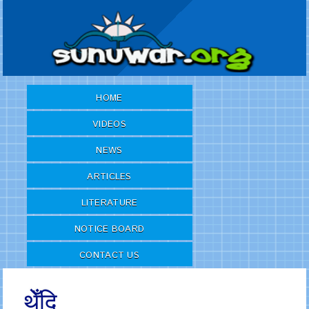
HOME
VIDEOS
NEWS
ARTICLES
LITERATURE
NOTICE BOARD
CONTACT US
थेँदि