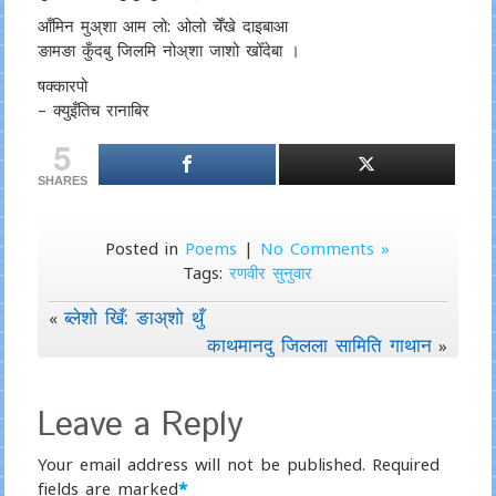
आँमिन मुअ्शा आम लो: ओलो चेँखे दाइबाआ
ङामङा कुँदबु जिलमि नोअ्शा जाशो खोँदेबा ।
षक्कारपो
– क्युइँतिच रानाबिर
5
SHARES
Posted in
Poems
|
No Comments »
Tags:
रणवीर सुनुवार
ब्लेशो खिँ: ङाअ्शो थुँ
«
काथमानदु जिलला सामिति गाथान
»
Leave a Reply
Your email address will not be published.
Required
fields are marked
*