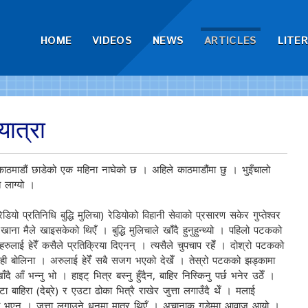
HOME
VIDEOS
NEWS
ARTICLES
LITE
यात्रा
ाडौं छाडेको एक महिना नाघेको छ । अहिले काठमाडौंमा छु । भुइँचालो
ै लाग्यो ।
यो प्रतिनिधि बुद्धि मुलिचा) रेडियोको विहानी सेवाको प्रसारण सकेर गुप्तेश्वर
खाना मैले खाइसकेको थिएँ । बुद्धि मुलिचाले खाँदै हुनुहुन्थ्यो । पहिलो पटकको
ुलाई हेरेँ कसैले प्रतिक्रिया दिएनन् । त्यसैले चुपचाप रहेँ । दोश्रो पटकको
केही बोलिना । अरुलाई हेरेँ सबै सजग भएको देखेँ । तेस्रो पटकको झड्कामा
ँदै आँ भन्नु भो । हाइट् भित्र बस्नु हुँदैन, बाहिर निस्किनु पर्छ भनेर उठेँ ।
 बाहिरा (देब्रे) र एउटा ढोका भित्रै राखेर जुत्ता लगाउँदै थेँ । मलाई
्ता भएन । जुत्ता लगाउने धुनमा मात्र थिएँ । अचानाक गडेम्मा आवाज आयो ।