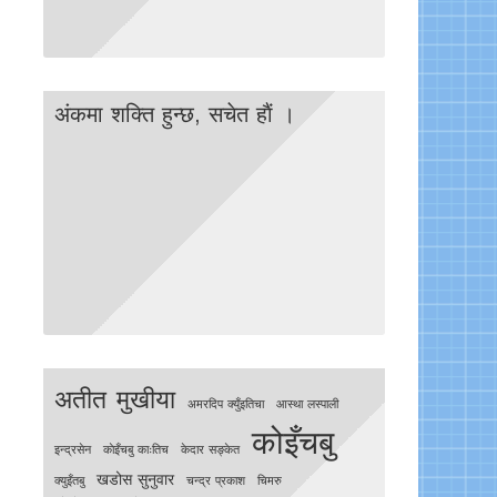
अंकमा शक्ति हुन्छ, सचेत हाैं ।
अतीत मुखीया
अमरदिप क्युँइतिचा
आस्था लस्पाली
कोइँचबु
इन्द्रसेन
काेइँचबु काःतिच
केदार सङ्केत
खडोस सुनुवार
क्युइँतबु
चन्द्र प्रकाश
चिमरु