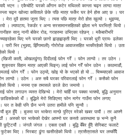
रा यादै भएन । एकैचोटि घरको आँगान कटेर मथिल्लो कान्ला चढ्न लाग्दा मात्र
 कान्ला चढ्न खोज्दा कविताले छेके पछि मात्र फर्केर घर हेर्न होस आए छ । घर
मेरा दुवै हातमा जुत्ता थिए । त्यस पछि मात्र मेरो होस खुल्यो । थुइय्या,
यो । ल्यापटाप, रेकर्डर र अन्य सरसामानसहितको झोला भने घरभित्रै थियो ।
 नानीहरु सानु नानी बोकेर रोड, गराहरुमा उभिएका रहेछन् । मकैबारीभरि
्याइरहेका थिए भने घरको छानो ह्वाङ्ह्वाङ्ती थिए । घरको धुरी प्रायः ढलेका
। पारी भिर (भुस्र्वा, झिँगामाली) गोरोरोङ आवाजसहित भत्कीरहेको थियो । उता
रहेको थियो ।
घर (खिजी काती, ओखलढुंगा) दिदीलाई फोन गरेँ । फोन लाग्यो । तर उठेन ।
मा शुक्रवार विहान मात्र आएकी थिइन) लाई फोन गरेँ फोन उठेन । काठमाडौं,
 पुनमलाई फोन गरेँ । फोन उठ्यो, खोइ यो के भएको हो यो … चिच्च्याएको आवाज
 फोन लाग्यो । उठेन । अरु सबै घरका परिवारलाई फोन गरेँ । कसैको फोन
रहेको थियो । मनमा एक तमासले डरले डेरा जमायो ।
 फोन लगाउन व्यस्त देखिन्थे । मेरो चाहिँ घर पक्का भत्क्यो, बुद्धि अनुमान
डिसकेको थेँ । बुद्धिले मेरो सिडिएमए फोन मागेर गाउँमा फोन लगाए
 । घर त केही पनि छैन भन्ने उतरा हामीले पनि सुन्यौ ।
यौं बुज हुँदै । बुजमा घर भत्केरा मान्छे पुरिएर मरेको खबर पायौं । तर आफ्नै
ौं । अरुको घर भत्केको देखेर आफ्नो घर कस्तो अवस्थामा छ भन्ने कुनै
ुट्टियौं । जंगलै जंगल । एक्ला एक्लै । बुद्धि बेँबेर हुँदै सेनिबाट फलाटे
बै फुटेका थिए । भिरबाट ढुंगा खसीरहेको थियो । त्रासैत्रासले घर लम्कीँदै