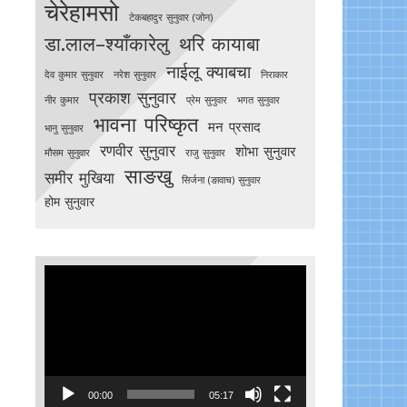
चेरेहामसो
टेकबहादुर सुनुवार (जोन)
डा.लाल–श्याँकारेलु
थरि कायाबा
नाईलू क्याबचा
देव कुमार सुनुवार
नरेश सुनुवार
निराकार
प्रकाश सुनुवार
नीर कुमार
प्रेम सुनुवार
भगत सुनुवार
भावना परिष्कृत
मन प्रसाद
भानु सुनुवार
रणवीर सुनुवार
शोभा सुनुवार
मौसम सुनुवार
राजु सुनुवार
साङखु
समीर मुखिया
सिर्जना (ङावाच) सुनुवार
होम सुनुवार
Video
Player
00:00
05:17