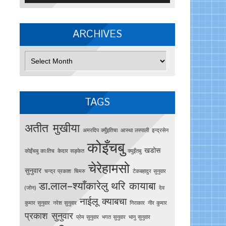
ARCHIVES
Archives
TAGS
अतीत मुखीया
अमरदिप क्युँइतिचा
आस्था लस्पाली
इन्द्रसेन
कोइँचबु
खडोस
काेइँचबु काःतिच
केदार सङ्केत
क्युइँतबु
चेरेहामसो
सुनुवार
चन्द्र प्रकाश
चिमरु
टेकबहादुर सुनुवार
डा.लाल–श्याँकारेलु
थरि कायाबा
(जोन)
देव
नाईलू क्याबचा
कुमार सुनुवार
नरेश सुनुवार
निराकार
नीर कुमार
प्रकाश सुनुवार
प्रेम सुनुवार
भगत सुनुवार
भानु सुनुवार