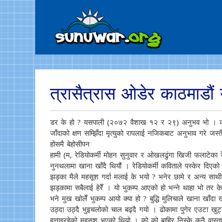
त्रासैत्रास ओडेर काठमाडौं 
डर के हो ? यसपाली (२०७२ वैशाख १२ र २९) अनुभव भो । काठम
जाँदाको क्षण सम्झिँदा मृत्युको रापलाई नजिकबाट अनुभाव गरे जस्त
होसमै बेहोसीपन
हामी (म, रेडियोकर्मी मोहन सुनुवार र ओखलढुंगा खिजी फलाटेका रेडि
नुनथलामा खाना खाँदै थियौं । रेडियोकर्मी कविताले पस्केर दिएको 
झड्का मैले महसूश गर्दा मलाई के भयो ? भनेर छामे र अन्य साथीहर
झड्कामा सबैलाई हेरेँ । यो भुकम्प आएको हो भन्ने थाहा भो तर 
भने मुख खोलेँ भुकम्प आयो क्या हो ? बुद्धि मुलिचाले खाना खाँदा खा
उठ्दा उठ्दै भुइचलोको चाल बढ्दै गयो । ढोकामा पुगेर एउटा खुट्टा
हुत्ताइरहेको महसूश भएको थियो । को को बाहिर निस्के कुनै वास