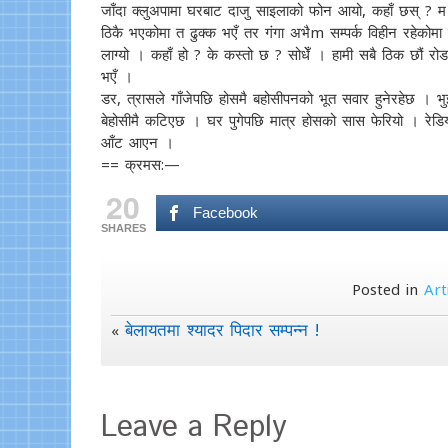
जाँदा क्लुअपामा घरबाट दाजु साइलाको फोन आयो, कहाँ छस् ? म त
ठिकै भएकोमा त ढुक्क भएँ तर गंगा अभैm सम्पर्क विहीन रहेकोमा च
लाग्यो । कहाँ हो ? के कस्तो छ ? सोधेँ । हामी सबै ठिक छौं रोडम
भएँ ।
डर, त्रासले गाँजेपछि होसमै बहोसीपनको भूत सवार हुनेरहेछ । भुइँ
बेहोसीमै कटिएछ । घर पुगेपछि मात्र होसको सास फेरियो । रेडियोमा
आँट आएन ।
== क्रमस:—
20
Facebook
SHARES
Posted in
Art
बेलायतमा श्यादर पिदार सम्पन्न !
«
Leave a Reply