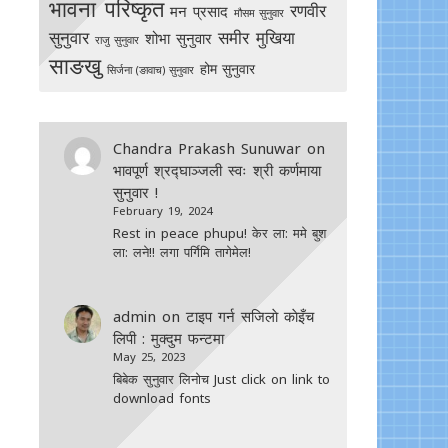
भावना परिष्कृत
रणवीर
मन प्रसाद
मौसम सुनुवार
सुनुवार
समीर मुखिया
शोभा सुनुवार
राजु सुनुवार
साङखु
होम सुनुवार
सिर्जना (ङावाच) सुनुवार
Chandra Prakash Sunuwar
on
भावपूर्ण श्रद्घाञ्जली स्वः श्री कर्णमाया
सुनुवार !
February 19, 2024
Rest in peace phupu! केर ला: ममे बुश
ला: लने!! लगा पर्गिमि तागेमेल!
admin
on
टाइप गर्न सजिलाे काेइँच
लिपी : मुक्दुम फन्टमा
May 25, 2023
बिबेक सुनुवार लिनोच Just click on link to
download fonts