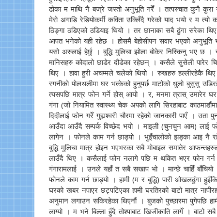
ढोका म माथि नै बज्रे जस्तो अनुभूति गरेँ । तत्पस्चात कुनै कु
मेरो अगाडि रेडियोकर्मी कविता उक्लिँदै गरेको याद भयो र म त्यो
ठिङ्गा ठडिएको ठडियाइ थियो । तर छानाका सबै ढुंगा सरेका थिए । 
आपत भनेको यही रहेछ । होसमै बेहोसीपन सवार भएको अनुभूति भ
यसो अरुलाई हेर्छु । बुद्धि मुलिचा झोला बोकेर निस्किनु भए छ ।
मानिसहरु कोदालो छाडेर दौडेका रहेछन् । कसैले सुसेली पारेर चिच
थिए । हावा हुरी अचम्मले चलेको थियो । रुखहरु हल्लीरहेकै थिए 
रगनीको पोलथलीमा घर भत्केको हुनुपर्छ माटोको धुलो बुसुसु उडि
त्यसपछि मात्र फोन गर्ने होस् आयो । र, मनमा त्रास् उमारेर 
गंगा (जो नियामित स्वास्थ्य चेक अपको लागि सिरहाबाट काठमाडौं
दिदीलाई फोन गरेँ गुह्यश्वरी चौरमा रहेको जानकारी पाएँ । उता
आउँदा आउँदै सम्पर्क विच्छेद भयो । माइली (चुनचुन आम) लाई
लागेन । फोनले काम गर्न छाड्यो । भुइँचालोको झड्का आइ नै 
बुद्धि मुलिचा मात्र होइन भएभरका सबै मोबाइल समातेर आफन्तहरुलाई
लाउँदै थिए । कसैलाई फोन नलागे पछि म थकित भएर फोन गर्न छा
गंगारामलाई । उनले यहाँ त सबै सखाप भो । मान्छे चाहिँ बाँचियो
फोनले काम गर्न छाड्यो । हामी (म र बुद्धि) पारी ओखलढुंगा हुइँकि
घरको खबर नपाएर छट्पटिएका हामी घरतिरको बाटो मात्र नापीरह्य
अनुमान लगाउन सकिरहेका थिएनौं । बुजको पुच्छारमा पुगेपछि हामी छ
लाग्यो । म भने बिल्ला हुँदै तोश्पाबाट खिजीकाति लागेँ । बाटो स