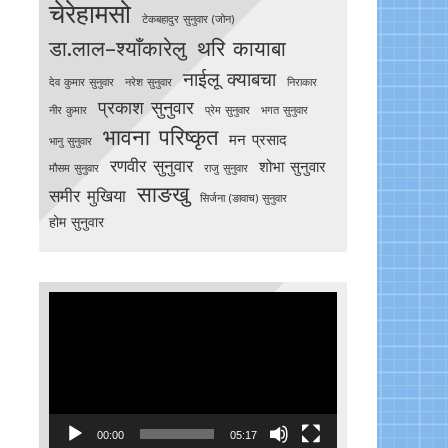
चेरेहामसो
टेकबहादुर सुनुवार (जोन)
डा.लाल–श्याँकारेलु
थरि कायाबा
नाईलू क्याबचा
देव कुमार सुनुवार
नरेश सुनुवार
निराकार
प्रकाश सुनुवार
नीर कुमार
प्रेम सुनुवार
भगत सुनुवार
भावना परिष्कृत
मन प्रसाद
भानु सुनुवार
रणवीर सुनुवार
शोभा सुनुवार
मौसम सुनुवार
राजु सुनुवार
साङखु
समीर मुखिया
सिर्जना (ङावाच) सुनुवार
होम सुनुवार
Video
Player
00:00
05:17