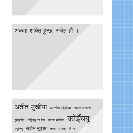
अंकमा शक्ति हुन्छ, सचेत हाैं ।
अतीत मुखीया
अमरदिप क्युँइतिचा
आस्था लस्पाली
कोइँचबु
इन्द्रसेन
काेइँचबु काःतिच
केदार सङ्केत
खडोस सुनुवार
क्युइँतबु
चन्द्र प्रकाश
चिमरु