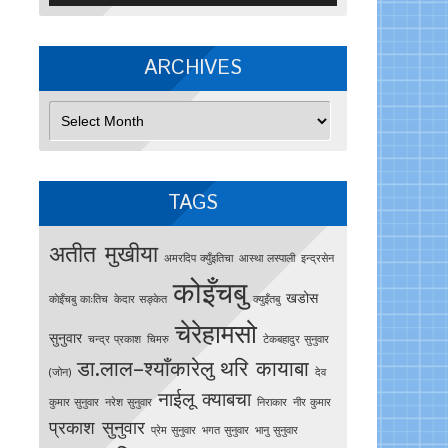
ARCHIVES
Archives
TAGS
अतीत मुखीया
अमरदिप क्युँइतिचा
आस्था लस्पाली
इन्द्रसेन
कोइँचबु
खडोस
काेइँचबु काःतिच
केदार सङ्केत
क्युइँतबु
चेरेहामसो
सुनुवार
चन्द्र प्रकाश
चिमरु
टेकबहादुर सुनुवार
डा.लाल–श्याँकारेलु
थरि कायाबा
(जोन)
देव
नाईलू क्याबचा
कुमार सुनुवार
नरेश सुनुवार
निराकार
नीर कुमार
प्रकाश सुनुवार
प्रेम सुनुवार
भगत सुनुवार
भानु सुनुवार