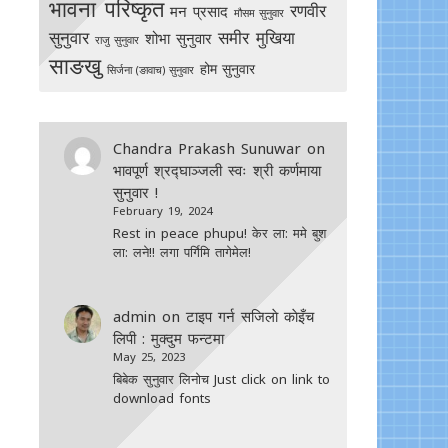
भावना परिष्कृत
रणवीर
मन प्रसाद
मौसम सुनुवार
सुनुवार
समीर मुखिया
शोभा सुनुवार
राजु सुनुवार
साङखु
होम सुनुवार
सिर्जना (ङावाच) सुनुवार
Chandra Prakash Sunuwar
on
भावपूर्ण श्रद्घाञ्जली स्वः श्री कर्णमाया
सुनुवार !
February 19, 2024
Rest in peace phupu! केर ला: ममे बुश
ला: लने!! लगा पर्गिमि तागेमेल!
admin
on
टाइप गर्न सजिलाे काेइँच
लिपी : मुक्दुम फन्टमा
May 25, 2023
बिबेक सुनुवार लिनोच Just click on link to
download fonts