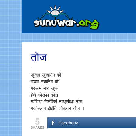
तोज
खुव्बम खुब्बनिम कोँ
रुब्बम रुब्बनिम कोँ
मरुब्बम मार खुप्चा
हेँथे कोसङा कोस
ग्याँमिआ ख्लिँख्लिँ नाअ्सोआ नोस
मजोबआन होइँति जोबआन तोज ।
5
Facebook
SHARES