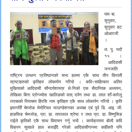
पाम बा.
सुनुवार,
सुनुवार डट
ओआरजी
।
ल. पु. भदौ
१५ ।
आदिवासी
जनजाति
राष्ट्रिय उत्थान प्रतिष्ठानको सभा हलमा एकै साथ तीन किराती
स्रष्टाहरुको कृतिहरु लोकार्पण गरियो । कवि÷साहित्कार अतित
मुखियाको आदिवासी सौन्दर्यशास्त्र थेःनिको एक सैदान्तिक अध्ययन,
लेखिका बिना प्रोन्ज्योस खालिङको वास् दर्पण तथा डा. लाल शाँःकारेलु
रापचाको रिमाचमा हिरसि नाम कृतिहरु एकै साथ लोकार्पण गरियो । कृति
इमानसिँ चेम्जोङ मेमोरियल फाउण्डेशनका अध्यक्ष एबं पुर्व डि. आइ. जी.
हाङसिङ चेमजोङ, प्रा. डा. तारालाल श्रेष्ठ र तथा प्रा. डा. विष्णुसिङ
राईले कृतिको एकै साथ विमाचन गर्नु भयो । कार्यक्रममा बोल्दै कवि
विक्रम सुव्वाले हाल बजाइँदै गरेको आदिवासीगानमा कहींकतै पनि