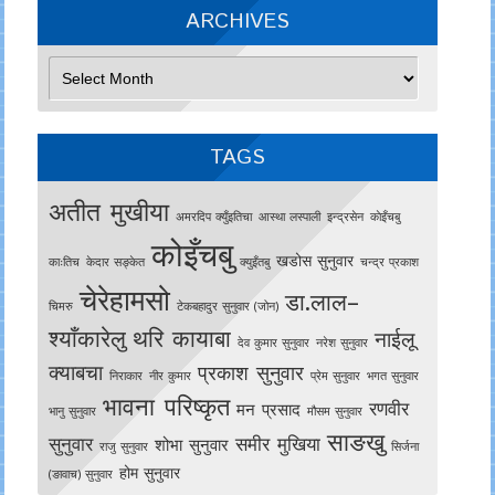
ARCHIVES
Archives
TAGS
अतीत मुखीया
अमरदिप क्युँइतिचा
आस्था लस्पाली
इन्द्रसेन
काेइँचबु
कोइँचबु
खडोस सुनुवार
काःतिच
केदार सङ्केत
क्युइँतबु
चन्द्र प्रकाश
चेरेहामसो
डा.लाल–
चिमरु
टेकबहादुर सुनुवार (जोन)
श्याँकारेलु
थरि कायाबा
नाईलू
देव कुमार सुनुवार
नरेश सुनुवार
क्याबचा
प्रकाश सुनुवार
निराकार
नीर कुमार
प्रेम सुनुवार
भगत सुनुवार
भावना परिष्कृत
रणवीर
मन प्रसाद
भानु सुनुवार
मौसम सुनुवार
साङखु
सुनुवार
समीर मुखिया
शोभा सुनुवार
राजु सुनुवार
सिर्जना
होम सुनुवार
(ङावाच) सुनुवार