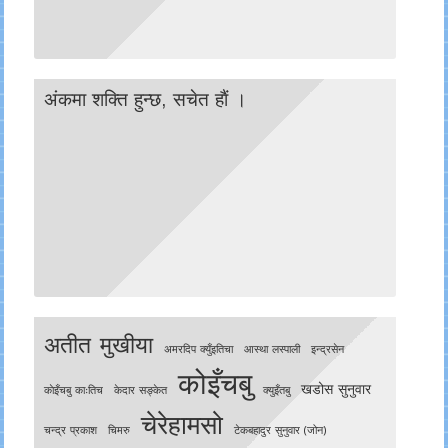
अंकमा शक्ति हुन्छ, सचेत हाैं ।
अतीत मुखीया
अमरदिप क्युँइतिचा
आस्था लस्पाली
इन्द्रसेन
कोइँचबु
खडोस सुनुवार
काेइँचबु काःतिच
केदार सङ्केत
क्युइँतबु
चेरेहामसो
चन्द्र प्रकाश
चिमरु
टेकबहादुर सुनुवार (जोन)