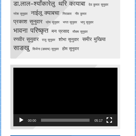
डा.लाल–श्याँकारेलु
थरि कायाबा
देव कुमार सुनुवार
नाईलू क्याबचा
नरेश सुनुवार
निराकार
नीर कुमार
प्रकाश सुनुवार
प्रेम सुनुवार
भगत सुनुवार
भानु सुनुवार
भावना परिष्कृत
मन प्रसाद
मौसम सुनुवार
रणवीर सुनुवार
समीर मुखिया
शोभा सुनुवार
राजु सुनुवार
साङखु
होम सुनुवार
सिर्जना (ङावाच) सुनुवार
Video
Player
00:00
05:17